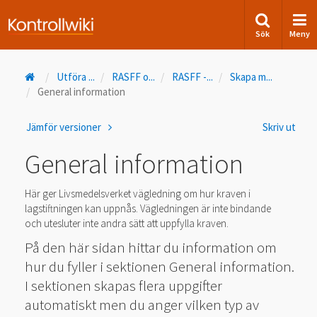
Sök
Meny
Utföra
...
RASFF o
...
RASFF -
...
Skapa m
...
General information
Jämför versioner
Skriv ut
General information
Här ger Livsmedelsverket vägledning om hur kraven i
lagstiftningen kan uppnås. Vägledningen är inte bindande
och utesluter inte andra sätt att uppfylla kraven.
På den här sidan hittar du information om
hur du fyller i sektionen General information.
I sektionen skapas flera uppgifter
automatiskt men du anger vilken typ av