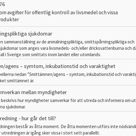
76
m avgifter för offentlig kontroll av livsmedel och vissa
rodukter
ingspliktiga sjukdomar
n sammanställning av de anmälningspliktiga, smittspårningspliktiga och
 sjukdomar som anges vara livsmedels- och/eller dricksvattenburna och d
ll i Sverige som smittats inom landet eller utomlands.
/agens – symtom, inkubationstid och varaktighet
abellerna nedan ”Smittämnen/agens – symtom, inkubationstid och varakt
lket smittämnet är.
amverkan mellan myndigheter
 beskrivs hur myndigheter samverkar för att utreda och informera om ut
na sjukdomar.
edning - hur går det till?
dningen består av åtta moment. De åtta momenten utförs inte nödvändig
r utredningen är igång sker vissa i stort sett parallellt.