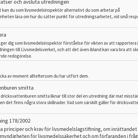
tsatser och avsluta utredningen
tt kan du som livsmedelsinspektör alternativt du som arbetar på
heten läsa om hur du sätter punkt för utredningsarbetet, vid små resp
.
era
 ger dig som livsmedelsinspektör förståelse för vikten av att rapportera 
ningen till Livsmedelsverket, och att det även ibland kan vara bra att sk
de redogörelse.
icka av moment allteftersom du har utfört dem.
enburen smitta
 dricksvattenburen smitta liknar till stor del en utredning där mat misstä
en det finns några stora skillnader. Vad som särskilt gäller för dricksvatt
ning 178/2002
 principer och krav för livsmedelslagstiftning, om inrättandet
myndigheten för livsmedelssäkerhet och om förfaranden i frå