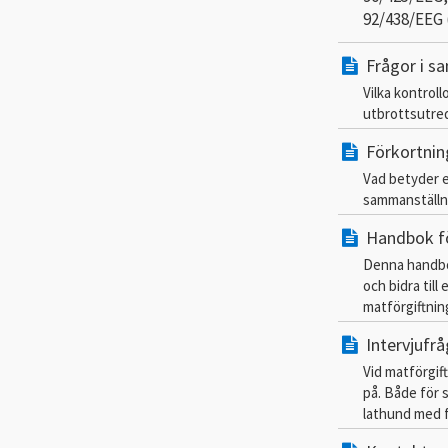
92/438/EEG 
Frågor i s
Vilka kontrol
utbrottsutredn
Förkortnin
Vad betyder e
sammanställn
Handbok fö
Denna handbok
och bidra till
matförgiftning
Intervjufr
Vid matförgift
på. Både för
lathund med 