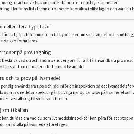
 poängterar hur viktig kommunikationen är för att lyckas med en
ning. Här finns listat vem du behöver kontakta i olika lägen och vart du 
en eller flera hypoteser
tt får du hjälp att komma fram till hypoteser om smittämnet och smittväg
r de kan formuleras.
personer på provtagning
tt beskrivs vad du och andra behöver göra för att få användbara provresu
 har symtom och/eller arbetar med livsmedel.
ra och ta prov på livsmedel
ger dig användbara tips och råd inför en inspektion på ett livsmedelsföret
 som livsmedelsinspektör går till väga när du tar prov på livsmedel och vi
ver ta ställning till vid inspektionen.
j smittkällan
tt kan du läsa om vad du som livsmedelsinspektör kan göra för att stoppa
 du kan ställa på livsmedelsföretaget.