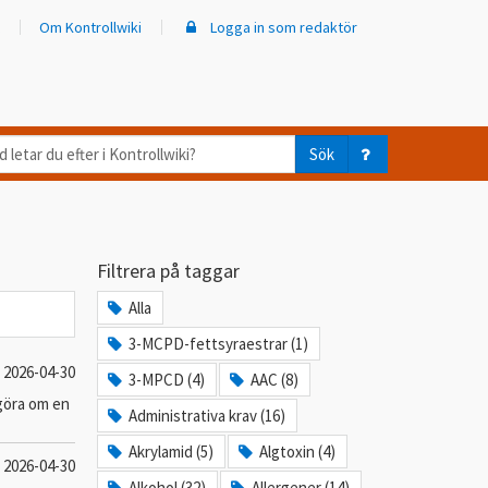
Om Kontrollwiki
Logga in som redaktör
d
Sök
ar
er
Filtrera på taggar
trollwiki?
Alla
3-MCPD-fettsyraestrar (1)
2026-04-30
3-MPCD (4)
AAC (8)
vgöra om en
Administrativa krav (16)
Akrylamid (5)
Algtoxin (4)
2026-04-30
Alkohol (32)
Allergener (14)