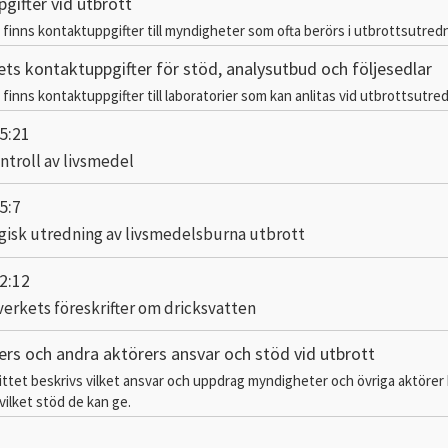
gifter vid utbrott
 finns kontaktuppgifter till myndigheter som ofta berörs i utbrottsutred
ets kontaktuppgifter för stöd, analysutbud och följesedlar
finns kontaktuppgifter till laboratorier som kan anlitas vid utbrottsutred
5:21
ntroll av livsmedel
5:7
isk utredning av livsmedelsburna utbrott
2:12
erkets föreskrifter om dricksvatten
rs och andra aktörers ansvar och stöd vid utbrott
nittet beskrivs vilket ansvar och uppdrag myndigheter och övriga aktörer 
vilket stöd de kan ge.