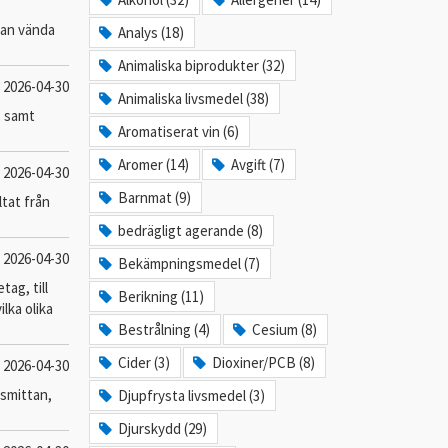
kan vända
Analys (18)
Animaliska biprodukter (32)
2026-04-30
Animaliska livsmedel (38)
, samt
Aromatiserat vin (6)
Aromer (14)
Avgift (7)
2026-04-30
Barnmat (9)
ltat från
bedrägligt agerande (8)
2026-04-30
Bekämpningsmedel (7)
ag, till
Berikning (11)
lka olika
Bestrålning (4)
Cesium (8)
Cider (3)
Dioxiner/PCB (8)
2026-04-30
 smittan,
Djupfrysta livsmedel (3)
Djurskydd (29)