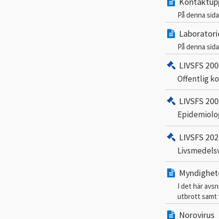
Kontaktupp
På denna sida
Laboratori
På denna sida 
LIVSFS 200
Offentlig ko
LIVSFS 200
Epidemiolog
LIVSFS 202
Livsmedelsv
Myndighete
I det här avs
utbrott samt 
Norovirus