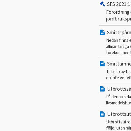
SFS 2021:1
Förordning o
jordbruksp
Smittspårn
Nedan finns e
allmänfarliga
förekommer fa
Smittämnen
Ta hjälp av t
du inte vet vi
Utbrottss
På denna sida
livsmedelsbur
Utbrottsutr
Utbrottsutre
följd, utan nä