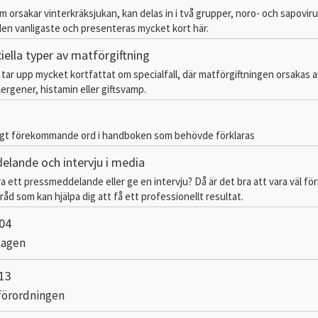
om orsakar vinterkräksjukan, kan delas in i två grupper, noro- och sapoviru
den vanligaste och presenteras mycket kort här.
iella typer av matförgiftning
 tar upp mycket kortfattat om specialfall, där matförgiftningen orsakas a
ergener, histamin eller giftsvamp.
ligt förekommande ord i handboken som behövde förklaras
lande och intervju i media
va ett pressmeddelande eller ge en intervju? Då är det bra att vara väl fö
råd som kan hjälpa dig att få ett professionellt resultat.
04
lagen
13
förordningen