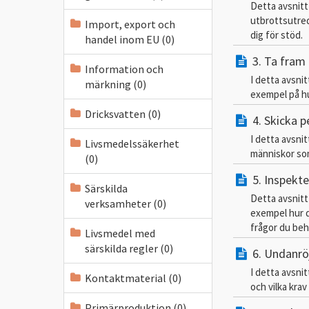
Detta avsnitt
utbrottsutred
Import, export och
dig för stöd.
handel inom EU (0)
3. Ta fram 
Information och
I detta avsni
märkning (0)
exempel på hu
Dricksvatten (0)
4. Skicka 
I detta avsni
Livsmedelssäkerhet
människor som
(0)
5. Inspekte
Särskilda
Detta avsnitt 
verksamheter (0)
exempel hur du
frågor du behö
Livsmedel med
särskilda regler (0)
6. Undanrö
I detta avsni
Kontaktmaterial (0)
och vilka krav
Primärproduktion (0)