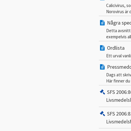
Calicivirus, s
Norovirus är 
Några spec
Detta avsnitt
exempelvis all
Ordlista
Ett urval van
Pressmedde
Dags att skri
Här finner du 
SFS 2006:8
Livsmedels
SFS 2006:8
Livsmedels