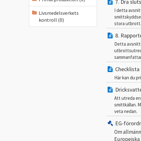
7. Dra slu
I detta avsni
Livsmedelsverkets
smittskyddsen
kontroll (0)
stora utbrott
8. Rapport
Detta avsnitt
utbrottsutred
sammanfattan
Checklista
Här kan du pr
Dricksvatt
Att utreda en
smittkällan. M
veta nedan.
EG-förord
Om allmänna
Europeiska 