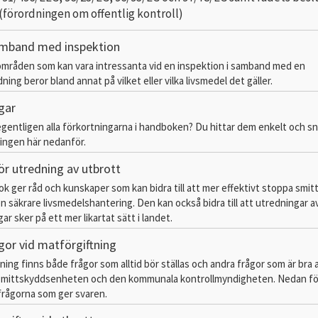
(förordningen om offentlig kontroll)
amband med inspektion
lområden som kan vara intressanta vid en inspektion i samband med en
ing beror bland annat på vilket eller vilka livsmedel det gäller.
gar
gentligen alla förkortningarna i handboken? Du hittar dem enkelt och sn
ingen här nedanför.
r utredning av utbrott
 ger råd och kunskaper som kan bidra till att mer effektivt stoppa smit
 en säkrare livsmedelshantering. Den kan också bidra till att utredningar a
ar sker på ett mer likartat sätt i landet.
ågor vid matförgiftning
ning finns både frågor som alltid bör ställas och andra frågor som är bra a
 smittskyddsenheten och den kommunala kontrollmyndigheten. Nedan föl
frågorna som ger svaren.