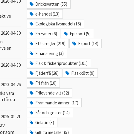
2026-04-30
Dricksvatten (55)
e-handel (13)
ektive
Ekologiska livsmedel (16)
2026-04-30
Enzymer (6)
Epizooti (5)
in
EU:s regler (219)
Export (14)
riva en
Finansiering (3)
Fisk & fiskeriprodukter (101)
2026-04-30
Fjäderfä (28)
Fläskkött (9)
Fri från (10)
2023-04-26
Frilevande vilt (32)
nks vara
en får du
Främmande ämnen (17)
Får och getter (14)
2025-01-21
Gelatin (3)
 av
gor som
Giftiga metaller (5)