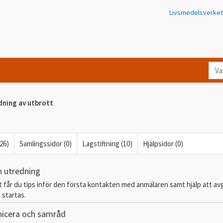
Livsmedelsverket
Va
let
du
dning av utbrott
eft
i
Kon
(26)
Samlingssidor (0)
Lagstiftning (10)
Hjälpsidor (0)
n utredning
tt får du tips inför den första kontakten med anmälaren samt hjälp att a
 startas.
icera och samråd