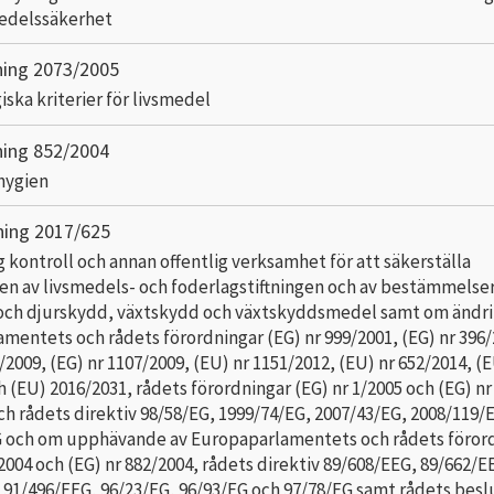
medelssäkerhet
ning 2073/2005
ska kriterier för livsmedel
ning 852/2004
hygien
ning 2017/625
g kontroll och annan offentlig verksamhet för att säkerställa
en av livsmedels- och foderlagstiftningen och av bestämmelse
 och djurskydd, växtskydd och växtskyddsmedel samt om ändri
mentets och rådets förordningar (EG) nr 999/2001, (EG) nr 396/
/2009, (EG) nr 1107/2009, (EU) nr 1151/2012, (EU) nr 652/2014, (
 (EU) 2016/2031, rådets förordningar (EG) nr 1/2005 och (EG) nr
ch rådets direktiv 98/58/EG, 1999/74/EG, 2007/43/EG, 2008/119/
G och om upphävande av Europaparlamentets och rådets föror
2004 och (EG) nr 882/2004, rådets direktiv 89/608/EEG, 89/662/E
 91/496/EEG, 96/23/EG, 96/93/EG och 97/78/EG samt rådets besl