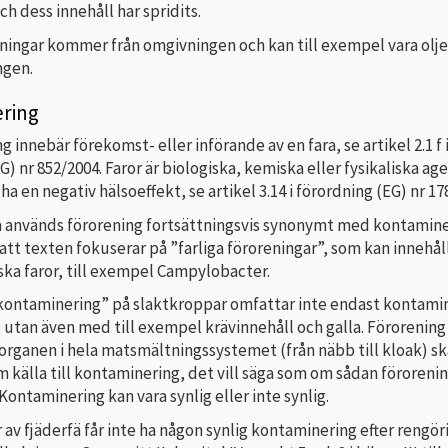
ch dess innehåll har spridits.
eningar kommer från omgivningen och kan till exempel vara olje
ngen.
ring
 innebär förekomst- eller införande av en fara, se artikel 2.1 f 
G) nr 852/2004. Faror är biologiska, kemiska eller fysikaliska a
ha en negativ hälsoeffekt, se artikel 3.14 i förordning (EG) nr 17
a används förorening fortsättningsvis synonymt med kontamine
att texten fokuserar på ”farliga föroreningar”, som kan innehål
ka faror, till exempel Campylobacter.
ontaminering” på slaktkroppar omfattar inte endast kontami
 utan även med till exempel krävinnehåll och galla. Förorenin
 organen i hela matsmältningssystemet (från näbb till kloak) sk
 källa till kontaminering, det vill säga som om sådan föroreni
 Kontaminering kan vara synlig eller inte synlig.
av fjäderfä får inte ha någon synlig kontaminering efter rengö