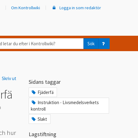
Om Kontrollwiki
Logga in som redaktör
d
Sök
ar
er
Skriv ut
trollwiki?
Sidans taggar
rfä
Fjäderfä
Instruktion - Livsmedelsverkets
n
kontroll
Slakt
och hur
Lagstiftning