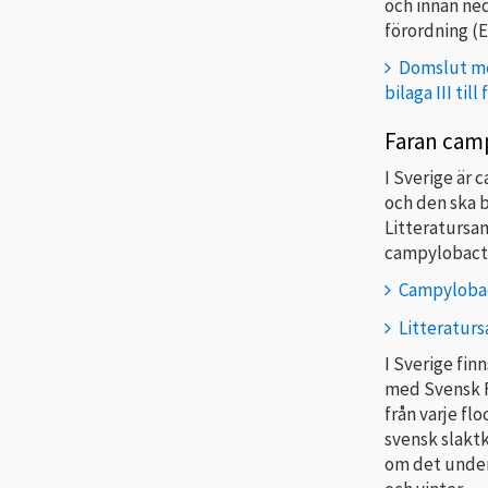
och innan nedk
förordning (E
Domslut med
bilaga III til
Faran cam
I Sverige är 
och den ska 
Litteratursa
campylobacte
Campyloba
Litteratur
I Sverige fi
med Svensk F
från varje fl
svensk slaktk
om det under