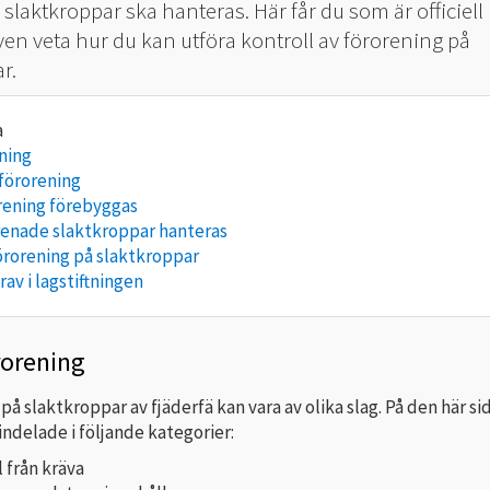
slaktkroppar ska hanteras. Här får du som är officiell
ven veta hur du kan utföra kontroll av förorening på
r.
ening
förorening
rening förebyggas
renade slaktkroppar hanteras
förorening på slaktkroppar
rav i lagstiftningen
rorening
på slaktkroppar av fjäderfä kan vara av olika slag. På den här si
indelade i följande kategorier:
l från kräva