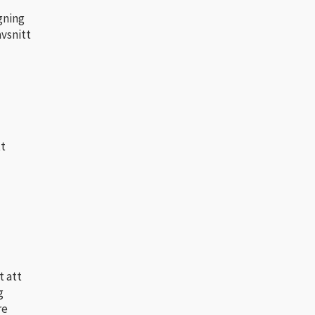
gning
vsnitt
tt
t att
g
re