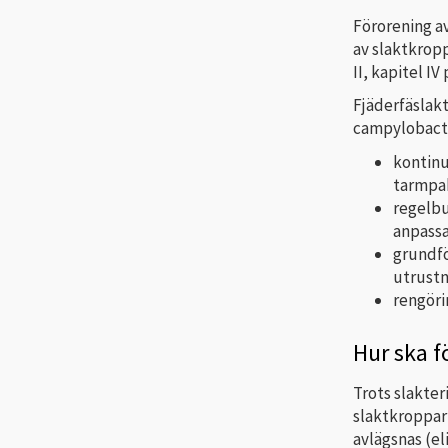
Förorening av
av slaktkrop
II, kapitel IV
Fjäderfäslakt
campylobacte
kontinu
tarmpak
regelbu
anpassa
grundfö
utrustn
rengöri
Hur ska f
Trots slakte
slaktkroppar 
avlägsnas (el