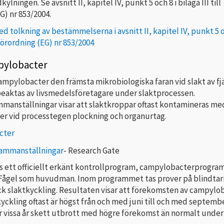
ylningen. Se avsnitt II, kapitel IV, punkt 5 och 8 i bilaga III till
G) nr 853/2004.
 tolkning av bestämmelserna i avsnitt II, kapitel IV, punkt 5 o
l förordning (EG) nr 853/2004
pylobacter
campylobacter den främsta mikrobiologiska faran vid slakt av fj
beaktas av livsmedelsföretagare under slaktprocessen.
mmanställningar visar att slaktkroppar oftast kontamineras me
r vid processtegen plockning och organurtag.
cter
sammanställningar
- Research Gate
nns ett officiellt erkänt kontrollprogram, campylobacterprogr
ågel som huvudman. Inom programmet tas prover på blindta
ock slaktkyckling. Resultaten visar att förekomsten av campylob
yckling oftast är högst från och med juni till och med septemb
 vissa år skett utbrott med högre förekomst än normalt under