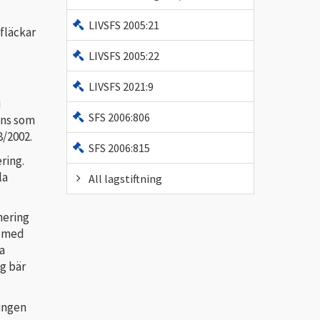
LIVSFS 2005:21
fläckar
LIVSFS 2005:22
LIVSFS 2021:9
i
SFS 2006:806
gens som
8/2002.
SFS 2006:815
ring.
la
All lagstiftning
nering
g med
a
ng bär
ringen