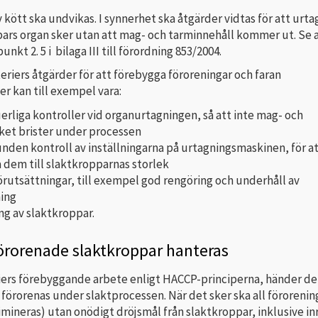
 kött ska undvikas. I synnerhet ska åtgärder vidtas för att urta
pars organ sker utan att mag- och tarminnehåll kommer ut. Se a
 punkt 2. 5 i bilaga III till förordning 853/2004.
eriers åtgärder för att förebygga föroreningar och faran
r kan till exempel vara:
erliga kontroller vid organurtagningen, så att inte mag- och
et brister under processen
nden kontroll av inställningarna på urtagningsmaskinen, för a
 dem till slaktkropparnas storlek
rutsättningar, till exempel god rengöring och underhåll av
ing
ng av slaktkroppar.
örorenade slaktkroppar hanteras
riers förebyggande arbete enligt HACCP-principerna, händer de
förorenas under slaktprocessen. När det sker ska all förorenin
imineras) utan onödigt dröjsmål från slaktkroppar, inklusive in