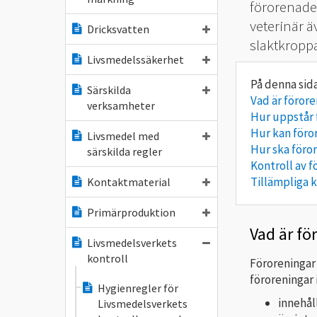
förorenade 
veterinär ä
Dricksvatten
slaktkroppa
Livsmedelssäkerhet
Särskilda
Vad är föror
verksamheter
Hur uppstår 
Hur kan föro
Livsmedel med
Hur ska föro
särskilda regler
Kontroll av 
Tillämpliga k
Kontaktmaterial
Primärproduktion
Vad är fö
Livsmedelsverkets
kontroll
Föroreningar 
föroreningar 
Hygienregler för
innehål
Livsmedelsverkets