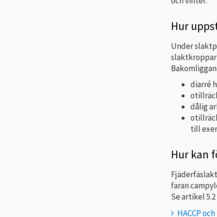
och vinter.
Hur uppst
Under slaktp
slaktkroppar 
Bakomliggand
diarré 
otillräc
dålig a
otillrä
till ex
Hur kan 
Fjäderfäslak
faran campylo
Se artikel 5.2
HACCP och f