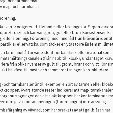
mag- och tarminnehåll
av mag- och tarmkanal
örorening.
 krävan är odigererad, flytande eller fast ingesta. Färgen variera
jurets diet och kan vara grön, gul eller brun. Konsistensen ka
nig, eller slemmig. Förorening med innehåll från krävan är identi
a partiklar eller vätska, som täcker en yta större än fem millimet
ch tarminnehåll är varje identifierbar fläck eller material som
matsmältningskanalen (från näbb till kloak), undantaget kräv
riera från olika nyanser av gult till grönt, brunt och vitt. Konsi
tiskt halvfast till pasta och sammansättningen kan inkludera
- och tarmkanalen är till exempel en bit av tarmen eller kloa
laktkroppen. Kvarsittande rester indikerar att mag- tarmkanalen
r organurtagningen och att slaktkroppen har kontaminerats m
ven om själva kontamineringen (föroreningen) inte är synlig.
 missfärgning av vävnad, som har orsakats av att gallblåsan har