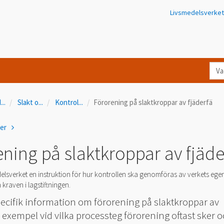
Livsmedelsverket
Va
let
du
d
...
Slakt o
...
Kontrol
...
Förorening på slaktkroppar av fjäderfä
eft
i
ner
Kon
ning på slaktkroppar av fjäde
elsverket en instruktion för hur kontrollen ska genomföras av verkets ege
 kraven i lagstiftningen.
pecifik information om förorening på slaktkroppar av
ill exempel vid vilka processteg förorening oftast sker 