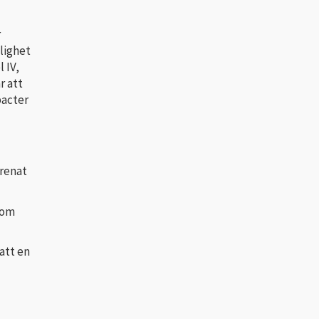
r
jlighet
 IV,
r att
bacter
orenat
 som
att en