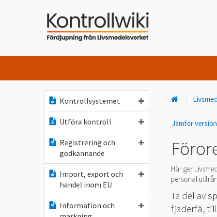
Livsme
Kontrollsystemet
Utföra kontroll
Jämför versio
Förore
Registrering och
godkännande
Här ger Livsmed
Import, export och
personal utifrån
handel inom EU
Ta del av s
Information och
fjäderfä, t
märkning