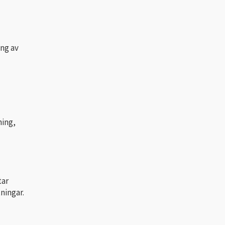
ng av
ning,
tar
ningar.