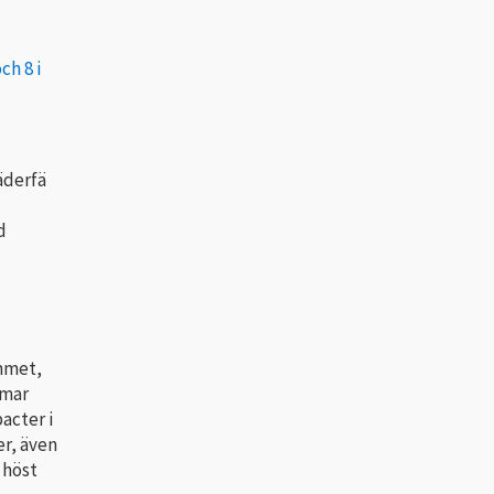
ch 8 i
äderfä
d
ammet,
rmar
acter i
er, även
 höst