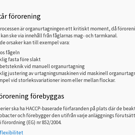
år förorening
rocessen är organurtagningen ett kritiskt moment, då föroreni
kan ske via innehåll från fåglarnas mag- och tarmkanal.
e orsaker kan till exempel vara:
hos fågeln
klig fasta före slakt
rbetsteknik vid manuell organurtagning
cklig justering av urtagningsmaskinen vid maskinell organurtag
empel vid storleksvariationer inom eller mellan flockar.
förorening förebyggas
terier ska ha HACCP-baserade förfaranden på plats där de beak
bacter och förebygger den utifrån varje anläggnings förutsätt
 i förordning (EG) nr 852/2004.
lexibilitet