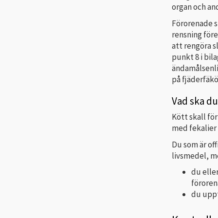
organ och an
Förorenade sl
rensning före
att rengöra sl
punkt 8 i bila
ändamålsenli
på fjäderfäkö
Vad ska du 
Kött skall fö
med fekalier 
Du som är off
livsmedel, me
du elle
föroren
du uppt