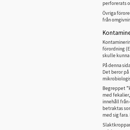
perforerats o
Övriga föror
från omgivni
Kontamine
Kontaminering
förordning (E
skulle kunna 
På denna sid
Det beror på 
mikrobiologis
Begreppet ”k
med fekalier,
innehåll från
betraktas som
med sig fara.
Slaktkroppar 