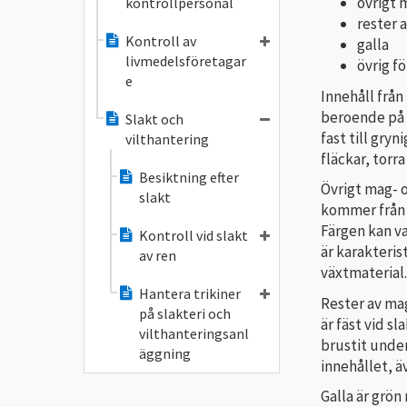
övrigt 
kontrollpersonal
rester 
Kontroll av
galla
livmedelsföretagar
övrig f
e
Innehåll från
beroende på d
Slakt och
fast till gry
vilthantering
fläckar, torr
Besiktning efter
Övrigt mag- o
slakt
kommer från 
Färgen kan va
Kontroll vid slakt
är karakteris
av ren
växtmaterial.
Hantera trikiner
Rester av mag
på slakteri och
är fäst vid s
vilthanteringsanl
brustit unde
äggning
innehållet, ä
Galla är grön