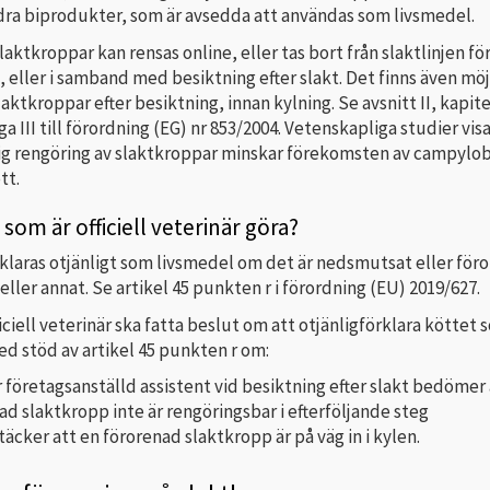
dra biprodukter, som är avsedda att användas som livsmedel.
aktkroppar kan rensas online, eller tas bort från slaktlinjen fö
, eller i samband med besiktning efter slakt. Det finns även mö
aktkroppar efter besiktning, innan kylning. Se avsnitt II, kapitel
ga III till förordning (EG) nr 853/2004. Vetenskapliga studier visa
g rengöring av slaktkroppar minskar förekomsten av campylo
tt.
som är officiell veterinär göra?
rklaras otjänligt som livsmedel om det är nedsmutsat eller för
eller annat. Se artikel 45 punkten r i förordning (EU) 2019/627.
iciell veterinär ska fatta beslut om att otjänligförklara köttet
d stöd av artikel 45 punkten r om:
r företagsanställd assistent vid besiktning efter slakt bedömer 
ad slaktkropp inte är rengöringsbar i efterföljande steg
äcker att en förorenad slaktkropp är på väg in i kylen.