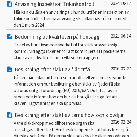
Anvisning Inspektion Trikinkontroll
2024-10-17
Här kan du läsa en anvisning till hur du utför en inspektion av
trikinkontroller. Denna anvisning ska tillämpas från och med
den 1 mars 2024.
Bedömning av kvaliteten på hönsägg
2021-06-14
Ta del av hur Livsmedelsverket utför stickprovsmässig
kontroll vid äggpackerier för att kontrollera att packerierna
klarar av att kvalitets- och viktsortera äggen.
Besiktning efter slakt av fjäderfä
2026-03-27
På den här sidan hittar du som är officiell veterinär styrande
information om hur besiktning efter slakt av fjäderfä ska
utföras enligt förordning (EU) 2019/627. Du hittar även
stödjande information om hur du bör gå till väga för att
kraven i lagstiftningen ska uppfyllas.
Besiktning efter slakt av tama hov- och klövdjur
2026-02-24
Varje slaktkropp med tillhörande organ ska
besiktigas efter slakt. Hur besiktningen ska utföras beror på
djurslag och ålder. På denna sida beskrivs besiktningsgången