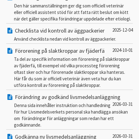
Den här sammanställningen ger dig som officiell veterinär
eller officiell assistent stöd för att fatta rätt beslut om kött
när det gäller specifika förändringar uppdelade efter etiologi.
Checklista vid kontroll av äggpackerier
2025-12-04
Använd checklista nedan vid kontroll av äggpackerier.
Förorening på slaktkroppar av fjäderfä
2024-10-01
Ta del av specifik information om förorening på slaktkroppar
av fjäderfä, till exempel vid vilka processteg förorening
oftast sker och hur förorenade slaktkroppar ska hanteras.
Här får du som är officiell veterinär även veta hur du kan
utföra kontroll av förorening på slaktkroppar.
Förändring av godkänd livsmedelsanläggning
2026-03-31
Denna sida innehåller instruktion och handledning
för hur Livsmedelsverkets personal ska handlägga ansökan
om förändringar för anläggningar som redan har ett
godkännande.
Godkänna ny livsmedelsanläggning
2026-03-31