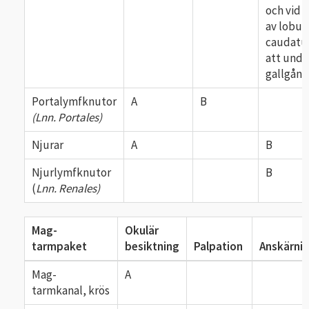
och vid 
av lobus
caudatus
att unde
gallgång
Portalymfknutor
A
B
(Lnn. Portales)
Njurar
A
B
Njurlymfknutor
B
(
Lnn. Renales)
Mag-
Okulär
tarmpaket
besiktning
Palpation
Anskärni
Mag-
A
tarmkanal, krös