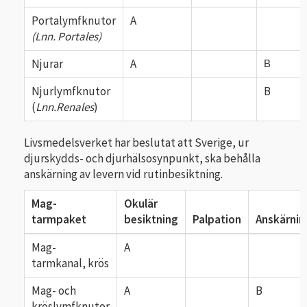
Portalymfknutor
A
(Lnn. Portales)
Njurar
A
B
Njurlymfknutor
B
(
Lnn.Renales
)
Livsmedelsverket har beslutat att Sverige, ur
djurskydds- och djurhälsosynpunkt, ska behålla
anskärning av levern vid rutinbesiktning.
Mag-
Okulär
tarmpaket
besiktning
Palpation
Anskärnin
Mag-
A
tarmkanal, krös
Mag- och
A
B
kröslymfknutor