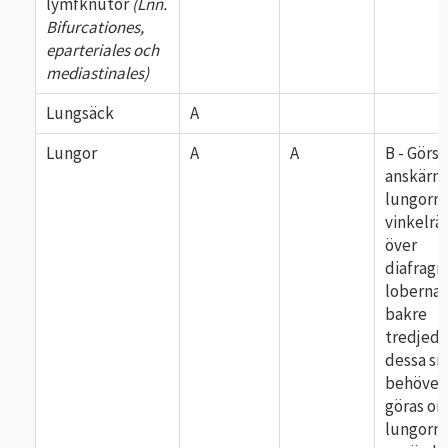
lymfknutor
(Lnn.
Bifurcationes,
eparteriales och
mediastinales)
Lungsäck
A
Lungor
A
A
B - Görs
anskärni
lungorn
vinkelrä
över
diafrag
lobernas
bakre
tredjede
dessa sn
behöver
göras o
lungorna