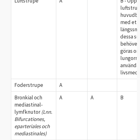
Luftstrupe
A
B - Öppn
luftstru
huvudbr
med ett
längssnit
dessa sn
behöver
göras o
lungorna
använda
livsmed
Foderstrupe
A
Bronkial och
A
A
B
mediastinal-
lymfknutor
(Lnn.
Bifurcationes,
eparteriales och
mediastinales)