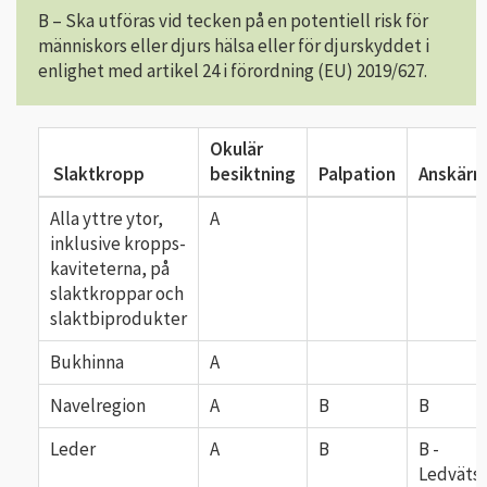
B – Ska utföras vid tecken på en potentiell risk för
människors eller djurs hälsa eller för djurskyddet i
enlighet med artikel 24 i förordning (EU) 2019/627.
Okulär
Slaktkropp
besiktning
Palpation
Anskärn
Alla yttre ytor,
A
inklusive kropps-
kaviteterna, på
slaktkroppar och
slaktbiprodukter
Bukhinna
A
Navelregion
A
B
B
Leder
A
B
B -
Ledväts