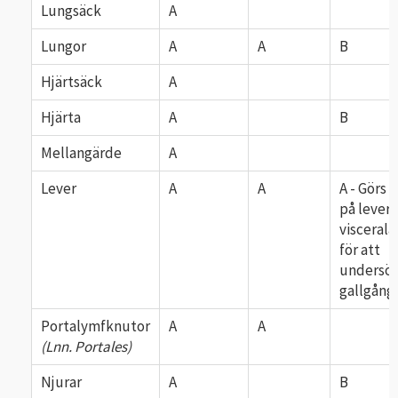
Lungsäck
A
Lungor
A
A
B
Hjärtsäck
A
Hjärta
A
B
Mellangärde
A
Lever
A
A
A - Görs s
på lever
viscerala
för att
undersö
gallgång
Portalymfknutor
A
A
(Lnn. Portales)
Njurar
A
B