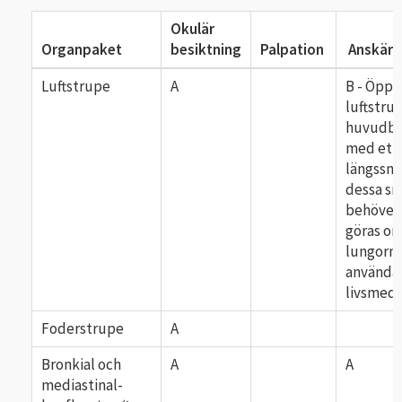
Okulär
Organpaket
besiktning
Palpation
Anskärn
Luftstrupe
A
B - Öppn
luftstru
huvudbr
med ett
längssnit
dessa sn
behöver
göras o
lungorna
använda
livsmed
Foderstrupe
A
Bronkial och
A
A
mediastinal-