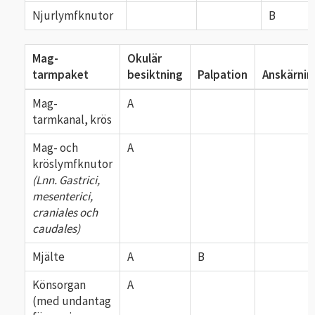
Njurlymfknutor
B
Mag-
Okulär
tarmpaket
besiktning
Palpation
Anskärnin
Mag-
A
tarmkanal, krös
Mag- och
A
kröslymfknutor
(Lnn. Gastrici,
mesenterici,
craniales och
caudales)
Mjälte
A
B
Könsorgan
A
(med undantag