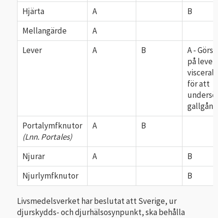
Hjärta
A
B
Mellangärde
A
Lever
A
B
A - Görs 
på lever
viscerala
för att
undersö
gallgång
Portalymfknutor
A
B
(Lnn. Portales)
Njurar
A
B
Njurlymfknutor
B
Livsmedelsverket har beslutat att Sverige, ur
djurskydds- och djurhälsosynpunkt, ska behålla