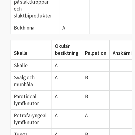
på slaktkroppar
och
slaktbiprodukter
Bukhinna
A
Okulär
Skalle
besiktning
Palpation
Anskärnin
Skalle
A
Svalg och
A
B
munhåla
Parotideal-
A
B
lymfknutor
Retrofaryngeal-
A
A
lymfknutor
Tunga
A
B