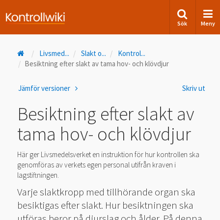
Sök
Meny
Livsmed
...
Slakt o
...
Kontrol
...
Besiktning efter slakt av tama hov- och klövdjur
Jämför versioner
Skriv ut
Besiktning efter slakt av
tama hov- och klövdjur
Här ger Livsmedelsverket en instruktion för hur kontrollen ska
genomföras av verkets egen personal utifrån kraven i
lagstiftningen.
Varje slaktkropp med tillhörande organ ska
besiktigas efter slakt. Hur besiktningen ska
utföras beror på djurslag och ålder. På denna