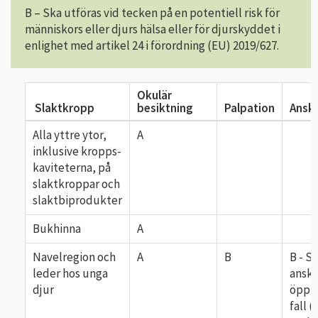
B – Ska utföras vid tecken på en potentiell risk för
människors eller djurs hälsa eller för djurskyddet i
enlighet med artikel 24 i förordning (EU) 2019/627.
Okulär
Slaktkropp
besiktning
Palpation
Ansk
Alla yttre ytor,
A
inklusive kropps-
kaviteterna, på
slaktkroppar och
slaktbiprodukter
Bukhinna
A
Navelregion och
A
B
B - S
leder hos unga
anskä
djur
öppn
fall 