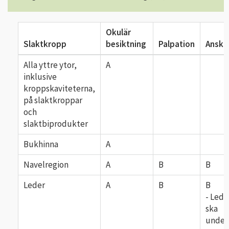
Okulär
Slaktkropp
besiktning
Palpation
Anskä
Alla yttre ytor,
A
inklusive
kroppskaviteterna,
på slaktkroppar
och
slaktbiprodukter
Bukhinna
A
Navelregion
A
B
B
Leder
A
B
B
- Ledv
ska
under