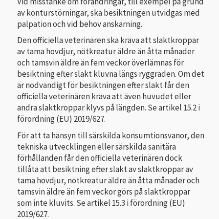
Vid misstanke om förändringar, till exempel på grund
av konturstörningar, ska besiktningen utvidgas med
palpation och vid behov anskärning.
Den officiella veterinären ska kräva att slaktkroppar
av tama hovdjur, nötkreatur äldre än åtta månader
och tamsvin äldre än fem veckor överlämnas för
besiktning efter slakt kluvna längs ryggraden. Om det
är nödvändigt för besiktningen efter slakt får den
officiella veterinären kräva att även huvudet eller
andra slaktkroppar klyvs på längden. Se artikel 15.2 i
förordning (EU) 2019/627.
För att ta hänsyn till särskilda konsumtionsvanor, den
tekniska utvecklingen eller särskilda sanitära
förhållanden får den officiella veterinären dock
tillåta att besiktning efter slakt av slaktkroppar av
tama hovdjur, nötkreatur äldre än åtta månader och
tamsvin äldre än fem veckor görs på slaktkroppar
som inte kluvits. Se artikel 15.3 i förordning (EU)
2019/627.