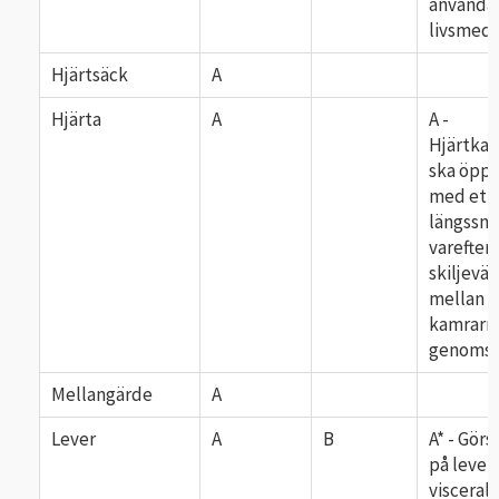
använda
livsmed
Hjärtsäck
A
Hjärta
A
A -
Hjärtka
ska öpp
med ett
längssnit
varefter
skiljevä
mellan
kamrarn
genomsk
Mellangärde
A
Lever
A
B
A* - Görs
på lever
viscerala