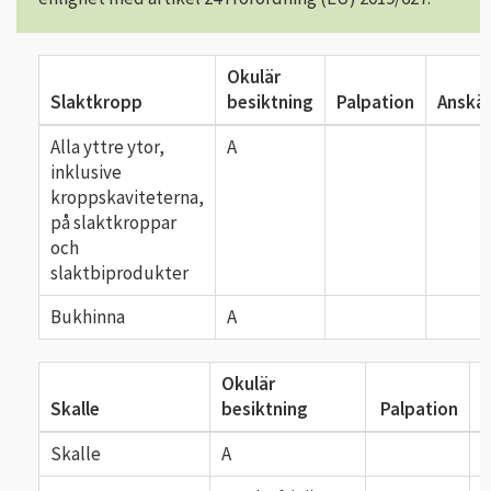
Okulär
Slaktkropp
besiktning
Palpation
Anskä
Alla yttre ytor,
A
inklusive
kroppskaviteterna,
på slaktkroppar
och
slaktbiprodukter
Bukhinna
A
Okulär
Skalle
besiktning
Palpation
A
Skalle
A