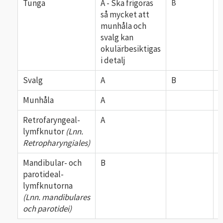
Tunga
A - Ska frigöras
B
så mycket att
munhåla och
svalg kan
okulärbesiktigas
i detalj
Svalg
A
B
Munhåla
A
Retrofaryngeal-
A
A
lymfknutor
(Lnn.
Retropharyngiales)
Mandibular- och
B
parotideal-
lymfknutorna
(Lnn. mandibulares
och parotidei)