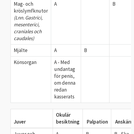
Mag- och
A
B
kröslymfknutor
(Lnn. Gastrici,
mesenterici,
craniales och
caudales)
Mjälte
A
B
Könsorgan
A - Med
undantag
för penis,
om denna
redan
kasserats
Okulär
Juver
besiktning
Palpation
Anskärn
Juver och
A
B
B - Ska