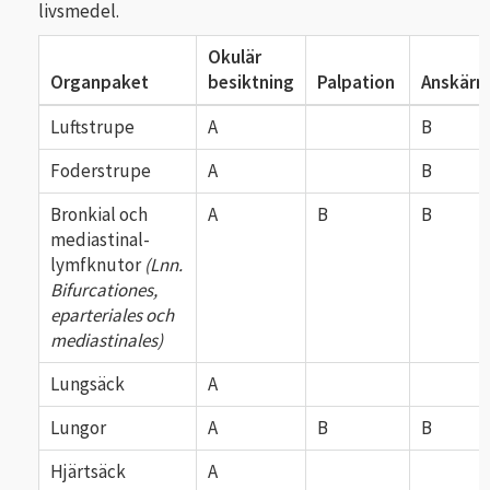
livsmedel.
Okulär
Organpaket
besiktning
Palpation
Anskärn
Luftstrupe
A
B
Foderstrupe
A
B
Bronkial och
A
B
B
mediastinal-
lymfknutor
(Lnn.
Bifurcationes,
eparteriales och
mediastinales)
Lungsäck
A
Lungor
A
B
B
Hjärtsäck
A