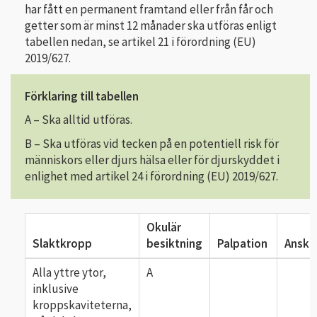
har fått en permanent framtand eller från får och
getter som är minst 12 månader ska utföras enligt
tabellen nedan, se artikel 21 i förordning (EU)
2019/627.
Förklaring till tabellen
A – Ska alltid utföras.
B – Ska utföras vid tecken på en potentiell risk för
människors eller djurs hälsa eller för djurskyddet i
enlighet med artikel 24 i förordning (EU) 2019/627.
Okulär
Slaktkropp
besiktning
Palpation
Anskä
Alla yttre ytor,
A
inklusive
kroppskaviteterna,