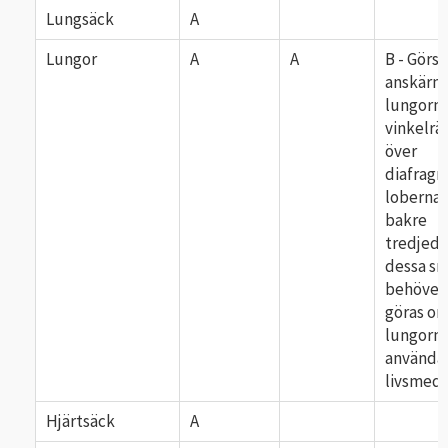
Lungsäck
A
Lungor
A
A
B - Görs
anskärni
lungorn
vinkelrä
över
diafrag
lobernas
bakre
tredjede
dessa sn
behöver
göras o
lungorna
använda
livsmed
Hjärtsäck
A