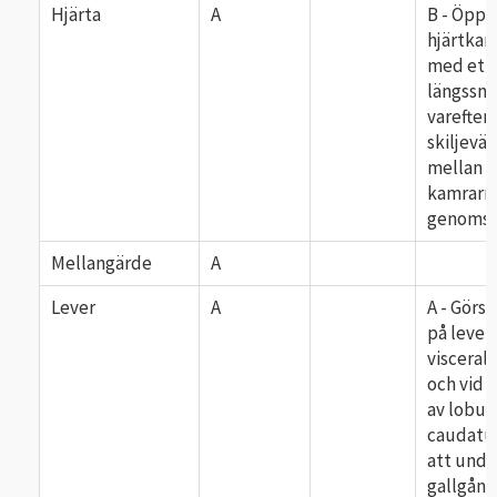
Hjärta
A
B - Öppn
hjärtkam
med ett
längssnit
varefter
skiljevä
mellan
kamrarn
genomsk
Mellangärde
A
Lever
A
A - Görs 
på lever
viscerala
och vid 
av lobus
caudatus
att unde
gallgång