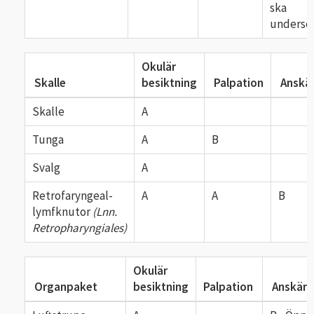
ska
undersö
Okulär
Skalle
besiktning
Palpation
Anskär
Skalle
A
Tunga
A
B
Svalg
A
Retrofaryngeal-
A
A
B
lymfknutor
(Lnn.
Retropharyngiales)
Okulär
Organpaket
besiktning
Palpation
Anskärn