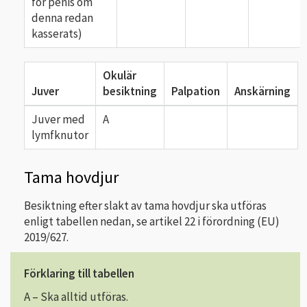
för penis om
denna redan
kasserats)
Okulär
Juver
besiktning
Palpation
Anskärning
Juver med
A
lymfknutor
Tama hovdjur
Besiktning efter slakt av tama hovdjur ska utföras
enligt tabellen nedan, se artikel 22 i förordning (EU)
2019/627.
Förklaring till tabellen
A – Ska alltid utföras.