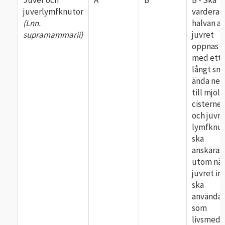
juverlymfknutor
vardera
(Lnn.
halvan av
supramammarii)
juvret
öppnas
med ett
långt sni
ända ner
till mjölk
cisterne
och juvre
lymfknu
ska
anskäras
utom när
juvret in
ska
använda
som
livsmede