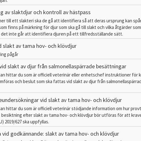
jan.
ng av slaktdjur och kontroll av hästpass
r till ett slakteri ska de gå att identifiera så att deras ursprung kan spå
som finns på märkning för djur som ska gå till slakt och vilka åtgärder so
l det inte går att identifiera djuren på ett tillfredsställande sätt.
d slakt av tama hov- och klövdjur
ing pågår
vid slakt av djur från salmonellaspärrade besättningar
an hittar du som är officiell veterinär eller enhetschef instruktioner för 
föras och beslut som ska fattas vid slakt av djur från salmonellaspärra
eundersökningar vid slakt av tama hov- och klövdjur
an hittar du som är officiell veterinär stödjande information om hur prov
esiktning efter slakt av tama hov- och klövdjur bör utföras för att krave
U) 2019/627 ska uppfyllas.
a vid godkännande: slakt av tama hov- och klövdjur