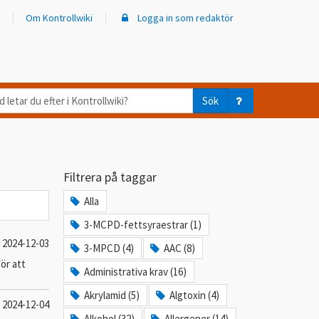
Om Kontrollwiki
Logga in som redaktör
d
Sök
ar
er
Filtrera på taggar
trollwiki?
Alla
3-MCPD-fettsyraestrar (1)
2024-12-03
3-MPCD (4)
AAC (8)
för att
Administrativa krav (16)
Akrylamid (5)
Algtoxin (4)
2024-12-04
Alkohol (32)
Allergener (14)