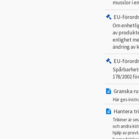
musslor i e
EU-förord
Om enhetlig
av produkte
enlighet me
ändring av 
EU-förord
Spårbarhets
178/2002 fö
Granska rut
Här ges instr
Hantera tri
Trikiner är s
och andra köt
hjälp av provt