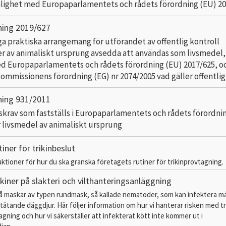
nlighet med Europaparlamentets och rådets förordning (EU) 2
ning 2019/627
a praktiska arrangemang för utförandet av offentlig kontroll
r av animaliskt ursprung avsedda att användas som livsmedel, 
d Europaparlamentets och rådets förordning (EU) 2017/625, o
kommissionens förordning (EG) nr 2074/2005 vad gäller offentlig
ning 931/2011
krav som fastställs i Europaparlamentets och rådets förordnin
r livsmedel av animaliskt ursprung
iner för trikinbeslut
uktioner för hur du ska granska företagets rutiner för trikinprovtagning.
kiner på slakteri och vilthanteringsanläggning
må maskar av typen rundmask, så kallade nematoder, som kan infektera m
tätande däggdjur. Här följer information om hur vi hanterar risken med t
agning och hur vi säkerställer att infekterat kött inte kommer ut i