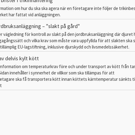
 brister i trikinhantering
ormation om hur du ska ska agera när en företagare inte följer de trikinbe
ket har fattat vid anläggningen.
ordbruksanläggning – "slakt på gård"
r vägledning för kontroll av slakt på den jordbruksanläggning där djuret h
ägagångssätt och vilka krav som måste vara uppfyllda för att slakten ska s
tillämplig EU-lagstiftning, inklusive djurskydd och livsmedelssäkerhet.
v delvis kylt kött
 information om temperaturkrav före och under transport av kött från t
Sidan innehåller i synnerhet de villkor som ska tillämpas för att
etagare ska få transportera kött innan köttets kärntemperatur sänkts ti
et