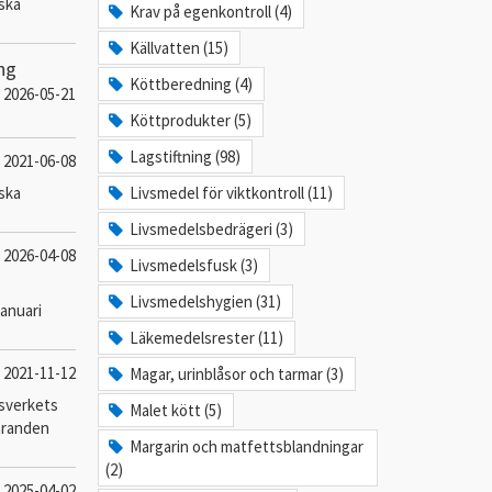
ska
Krav på egenkontroll (4)
Källvatten (15)
ng
Köttberedning (4)
2026-05-21
Köttprodukter (5)
Lagstiftning (98)
2021-06-08
ska
Livsmedel för viktkontroll (11)
Livsmedelsbedrägeri (3)
2026-04-08
Livsmedelsfusk (3)
Livsmedelshygien (31)
januari
Läkemedelsrester (11)
2021-11-12
Magar, urinblåsor och tarmar (3)
lsverkets
Malet kött (5)
faranden
Margarin och matfettsblandningar
(2)
2025-04-02