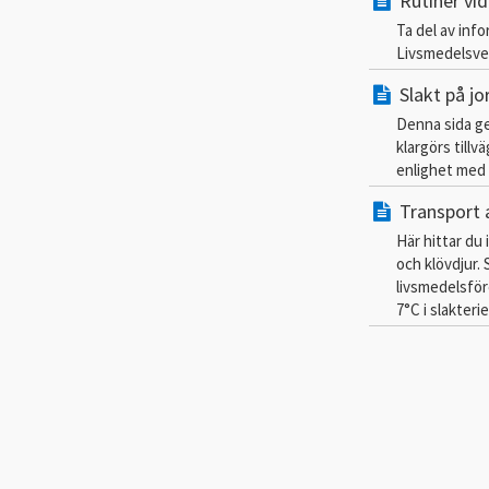
Rutiner vid
Ta del av inf
Livsmedelsver
Slakt på j
Denna sida ge
klargörs tillv
enlighet med 
Transport a
Här hittar du
och klövdjur. 
livsmedelsför
7°C i slakteri