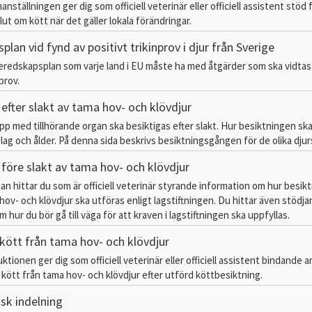
ställningen ger dig som officiell veterinär eller officiell assistent stöd 
lut om kött när det gäller lokala förändringar.
lan vid fynd av positivt trikinprov i djur från Sverige
redskapsplan som varje land i EU måste ha med åtgärder som ska vidtas 
prov.
efter slakt av tama hov- och klövdjur
opp med tillhörande organ ska besiktigas efter slakt. Hur besiktningen sk
slag och ålder. På denna sida beskrivs besiktningsgången för de olika djur
 före slakt av tama hov- och klövdjur
dan hittar du som är officiell veterinär styrande information om hur besik
 hov- och klövdjur ska utföras enligt lagstiftningen. Du hittar även stödj
 hur du bör gå till väga för att kraven i lagstiftningen ska uppfyllas.
kött från tama hov- och klövdjur
ktionen ger dig som officiell veterinär eller officiell assistent bindande 
 kött från tama hov- och klövdjur efter utförd köttbesiktning.
isk indelning