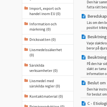
Den här samman
fatta rätt bes
Import, export och
handel inom EU (0)
Beredskapsp
Läs om den be
Information och
positivt trikin
märkning (0)
Besiktning 
Dricksvatten (0)
Varje slaktkr
beror på djur
Livsmedelssäkerhet
(0)
Besiktning
På den här si
Särskilda
slakt av tama
verksamheter (0)
information om
Livsmedel med
Beslut om 
särskilda regler (0)
Den här instru
för beslut om
Kontaktmaterial (0)
C - Etiolog
Primärproduktion (0)