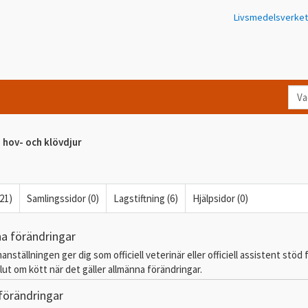
Livsmedelsverket
Va
let
du
hov- och klövdjur
eft
i
Kon
(21)
Samlingssidor (0)
Lagstiftning (6)
Hjälpsidor (0)
na förändringar
ställningen ger dig som officiell veterinär eller officiell assistent stöd 
lut om kött när det gäller allmänna förändringar.
 förändringar