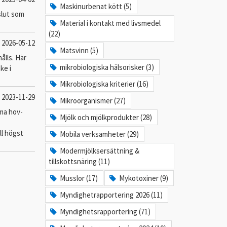
Maskinurbenat kött (5)
slut som
Material i kontakt med livsmedel
(22)
2026-05-12
Matsvinn (5)
ålls. Här
mikrobiologiska hälsorisker (3)
ke i
Mikrobiologiska kriterier (16)
2023-11-29
Mikroorganismer (27)
ama hov-
Mjölk och mjölkprodukter (28)
ll högst
Mobila verksamheter (29)
Modermjölksersättning &
tillskottsnäring (11)
Musslor (17)
Mykotoxiner (9)
Myndighetrapportering 2026 (11)
Myndighetsrapportering (71)