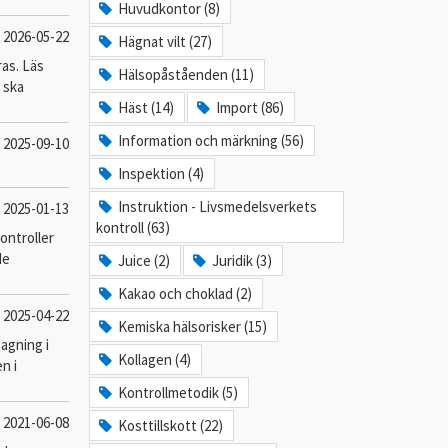
Huvudkontor (8)
2026-05-22
Hägnat vilt (27)
ras. Läs
Hälsopåståenden (11)
m ska
Häst (14)
Import (86)
Information och märkning (56)
2025-09-10
Inspektion (4)
Instruktion - Livsmedelsverkets
2025-01-13
kontroll (63)
kontroller
de
Juice (2)
Juridik (3)
Kakao och choklad (2)
2025-04-22
Kemiska hälsorisker (15)
tagning i
Kollagen (4)
n i
Kontrollmetodik (5)
2021-06-08
Kosttillskott (22)