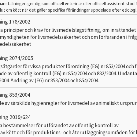
ställningen ger dig som officiell veterinär eller officiell assistent stöd 
lut om kött när det gäller specifika förändringar uppdelade efter etiologi
ning 178/2002
 principer och krav för livsmedelslagstiftning, om inrättandet
myndigheten för livsmedelssäkerhet och om förfaranden i frå
medelssäkerhet
ning 2074/2005
såtgärder för vissa produkter förordning (EG) nr 853/2004 och f
e av offentlig kontroll (EG) nr 854/2004 och 882/2004. Undanta
2004. Ändring av (EG) nr 853/2004 och 854/2004
ning 853/2004
de av särskilda hygienregler för livsmedel av animaliskt urspru
ning 2019/624
a bestämmelser för utförandet av offentlig kontroll av
av kött och för produktions- och återutläggningsområden för