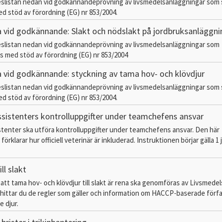
slistan nedan vid godkännandeprövning av livsmedelsanläggningar som 
 stöd av förordning (EG) nr 853/2004.
a vid godkännande: Slakt och nödslakt på jordbruksanläggni
slistan nedan vid godkännandeprövning av livsmedelsanläggningar som
 med stöd av förordning (EG) nr 853/2004
a vid godkännande: styckning av tama hov- och klövdjur
slistan nedan vid godkännandeprövning av livsmedelsanläggningar som 
 stöd av förordning (EG) nr 853/2004.
 assistenters kontrolluppgifter under teamchefens ansvar
sistenter ska utföra kontrolluppgifter under teamchefens ansvar. Den här
förklarar hur officiell veterinär är inkluderad. Instruktionen börjar gälla 1 
ll slakt
 att tama hov- och klövdjur till slakt är rena ska genomföras av Livsmede
 hittar du de regler som gäller och information om HACCP-baserade för
e djur.