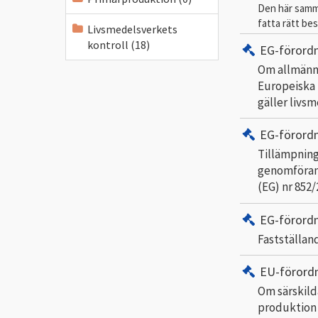
Den här samman
fatta rätt bes
Livsmedelsverkets
kontroll (18)
EG-förord
Om allmänna
Europeiska 
gäller livs
EG-förord
Tillämpning
genomförand
(EG) nr 852/
EG-förord
Fastställan
EU-förord
Om särskild
produktion 