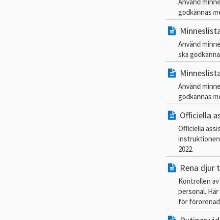
Använd minne
godkännas med
Minneslist
Använd minne
ska godkännas
Minneslist
Använd minne
godkännas med
Officiella
Officiella as
instruktionen 
2022.
Rena djur ti
Kontrollen av
personal. Här
för förorenad