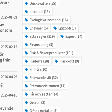
för att
Dricksvatten (55)
.
e-handel (13)
2025-01-21
Ekologiska livsmedel (16)
 av
Enzymer (6)
Epizooti (5)
gor som
EU:s regler (219)
Export (14)
Finansiering (3)
2025-02-13
Fisk & fiskeriprodukter (101)
ör
g från
Fjäderfä (28)
Fläskkött (9)
Fri från (10)
2026-04-23
Frilevande vilt (32)
ng
Främmande ämnen (17)
Får och getter (14)
2025-04-10
Gelatin (3)
 levande
Giftiga metaller (5)