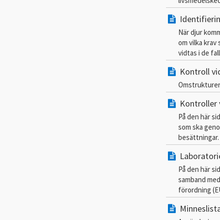
livsmedelsked
Identifieri
När djur komme
om vilka krav 
vidtas i de fal
Kontroll vi
Omstrukturer
Kontroller 
På den här sid
som ska genom
besättningar.
Laboratori
På den här sid
samband med b
förordning (E
Minneslist