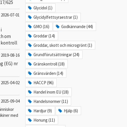
017/625
Glycidol (1)
2026-07-01
Glycidylfettsyraestrar (1)
GMO (16)
Godkännande (44)
i
ch om
Groddar (14)
 kontroll
Groddar, skott och microgrönt (1)
Grundförutsättningar (24)
2019-08-16
g (EG) nr
Gränskontroll (18)
Gränsvärden (14)
2025-04-02
HACCP (96)
Handel inom EU (18)
2025-09-04
Handelsnormer (11)
änniskor
Hardjur (9)
Hjälp (6)
rikiner med
Honung (11)