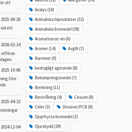
för att
Analys (18)
2025-09-26
Animaliska biprodukter (32)
vid ett
Animaliska livsmedel (38)
Aromatiserat vin (6)
2026-02-24
Aromer (14)
Avgift (7)
a utföras
Barnmat (9)
slagen.
bedrägligt agerande (8)
2025-10-06
Bekämpningsmedel (7)
tning före
ande
Berikning (11)
Bestrålning (4)
Cesium (8)
2025-04-22
Cider (3)
Dioxiner/PCB (8)
anvisningar
Djupfrysta livsmedel (3)
Djurskydd (29)
2024-12-04