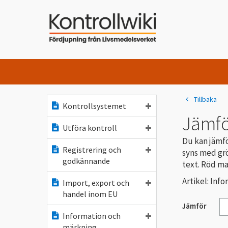
Tillbaka
Kontrollsystemet
Jämfö
Utföra kontroll
Du kan jämfö
Registrering och
syns med grö
godkännande
text. Röd ma
Artikel: Info
Import, export och
handel inom EU
Jämför
Information och
märkning