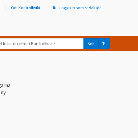
Om Kontrollwiki
Logga in som redaktör
d
Sök
ar
er
trollwiki?
garna
 ny