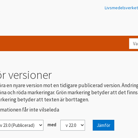
Livsmedelsverket
Va
let
du
eft
r versioner
i
Kon
ra en nyare version mot en tidigare publicerad version. Ändrin
na och röda markeringar. Grön markering betyder att det finns
rkering betyder att texten är borttagen.
rmationen får inte vilseleda
med
Jämför