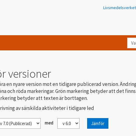
Livsmedelsverket
Va
let
du
eft
r versioner
i
Kon
ra en nyare version mot en tidigare publicerad version. Ändrin
na och röda markeringar. Grön markering betyder att det finns
rkering betyder att texten är borttagen.
rivning av särskilda aktiviteter i tidigare led
med
Jämför