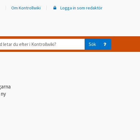
Om Kontrollwiki
Logga in som redaktör
d
Sök
ar
er
trollwiki?
garna
 ny