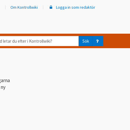
Om Kontrollwiki
Logga in som redaktör
d
Sök
ar
er
trollwiki?
garna
 ny