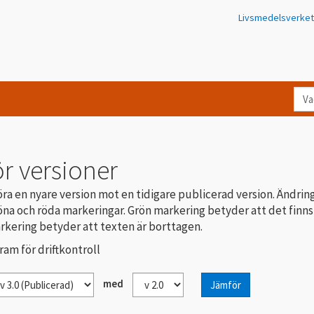
Livsmedelsverket
Va
let
du
eft
r versioner
i
Kon
ra en nyare version mot en tidigare publicerad version. Ändrin
na och röda markeringar. Grön markering betyder att det finns
rkering betyder att texten är borttagen.
ram för driftkontroll
med
Jämför