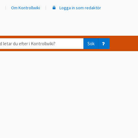
Om Kontrollwiki
Logga in som redaktör
d
Sök
ar
er
trollwiki?