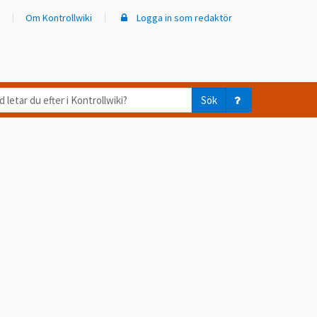
Om Kontrollwiki
Logga in som redaktör
d
Sök
ar
er
trollwiki?