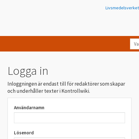
Livsmedelsverket
Va
let
du
eft
Logga in
i
Kon
Inloggningen är endast till för redaktörer som skapar
och underhåller texter i Kontrollwiki.
Användarnamn
Lösenord