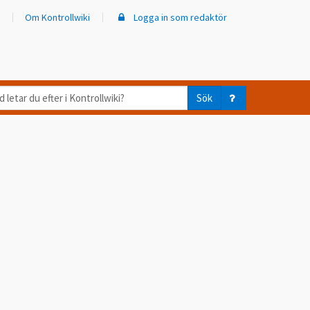
Om Kontrollwiki
Logga in som redaktör
d
Sök
ar
er
trollwiki?