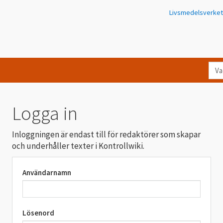
Livsmedelsverket
Va
let
du
eft
Logga in
i
Kon
Inloggningen är endast till för redaktörer som skapar
och underhåller texter i Kontrollwiki.
Användarnamn
Lösenord