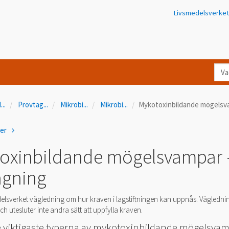
Livsmedelsverket
Va
let
du
d
...
Provtag
...
Mikrobi
...
Mikrobi
...
Mykotoxinbildande mögelsva
eft
i
ner
Kon
oxinbildande mögelsvampar 
agning
elsverket vägledning om hur kraven i lagstiftningen kan uppnås. Vägledni
h utesluter inte andra sätt att uppfylla kraven.
de viktigaste typerna av mykotoxinbildande mögelsva