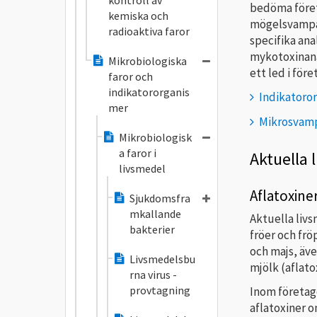
kontroll av
bedöma föret
kemiska och
mögelsvampar
radioaktiva faror
specifika ana
mykotoxinana
Mikrobiologiska
ett led i för
faror och
indikatororganis
Indikatoro
mer
Mikrosvamp
Mikrobiologisk
a faror i
Aktuella 
livsmedel
Aflatoxine
Sjukdomsfra
mkallande
Aktuella livs
bakterier
fröer och fr
och majs, äve
Livsmedelsbu
mjölk (aflato
rna virus -
provtagning
Inom företag
aflatoxiner 