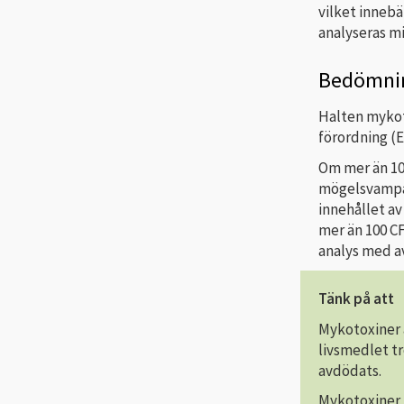
vilket inneb
analyseras mi
Bedömni
Halten mykoto
förordning (E
Om mer än 10
mögelsvampar
innehållet av
mer än 100 CF
analys med a
Tänk på att
Mykotoxiner ä
livsmedlet t
avdödats.
Mykotoxiner 