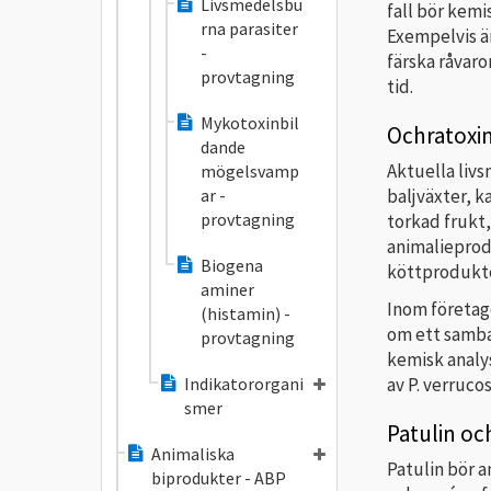
Livsmedelsbu
fall bör kemi
rna parasiter
Exempelvis ä
-
färska råvaro
provtagning
tid.
Mykotoxinbil
Ochratoxi
dande
Aktuella liv
mögelsvamp
ar -
baljväxter, ka
provtagning
torkad frukt,
animalieprod
Biogena
köttprodukte
aminer
Inom företag
(histamin) -
om ett samban
provtagning
kemisk analy
av P. verruco
Indikatororgani
smer
Patulin o
Animaliska
Patulin bör a
biprodukter - ABP