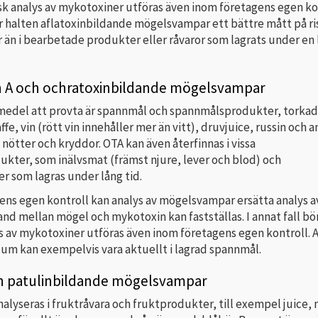
sk analys av mykotoxiner utföras även inom företagens egen ko
r halten aflatoxinbildande mögelsvampar ett bättre mått på ris
r än i bearbetade produkter eller råvaror som lagrats under en
n A och ochratoxinbildande mögelsvampar
smedel att provta är spannmål och spannmålsprodukter, torka
ffe, vin (rött vin innehåller mer än vitt), druvjuice, russin och 
 nötter och kryddor. OTA kan även återfinnas i vissa
ukter, som inälvsmat (främst njure, lever och blod) och
r som lagras under lång tid.
ens egen kontroll kan analys av mögelsvampar ersätta analys a
d mellan mögel och mykotoxin kan fastställas. I annat fall bö
s av mykotoxiner utföras även inom företagens egen kontroll. 
sum kan exempelvis vara aktuellt i lagrad spannmål.
ch patulinbildande mögelsvampar
nalyseras i fruktråvara och fruktprodukter, till exempel juice,