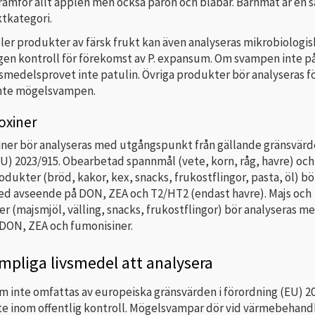
ramför allt äpplen men också päron och blåbär. Barnmat är en s
ktkategori.
ller produkter av färsk frukt kan även analyseras mikrobiologi
gen kontroll för förekomst av P. expansum. Om svampen inte på
vsmedelsprovet inte patulin. Övriga produkter bör analyseras f
inte mögelsvampen.
oxiner
ner bör analyseras med utgångspunkt från gällande gränsvärd
EU) 2023/915. Obearbetad spannmål (vete, korn, råg, havre) och
ukter (bröd, kakor, kex, snacks, frukostflingor, pasta, öl) bö
ed avseende på DON, ZEA och T2/HT2 (endast havre). Majs och
 (majsmjöl, välling, snacks, frukostflingor) bör analyseras m
DON, ZEA och fumonisiner.
mpliga livsmedel att analysera
m inte omfattas av europeiska gränsvärden i förordning (EU) 2
nte inom offentlig kontroll. Mögelsvampar dör vid värmebehand