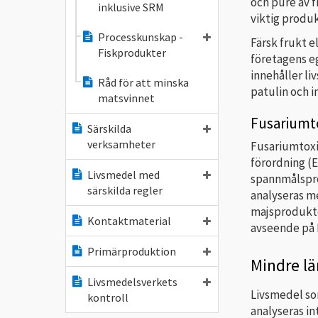
och puré av f
inklusive SRM
viktig produ
Processkunskap -
Färsk frukt e
Fiskprodukter
företagens e
innehåller li
Råd för att minska
patulin och 
matsvinnet
Fusariumt
Särskilda
verksamheter
Fusariumtoxi
förordning (
Livsmedel med
spannmålsprod
särskilda regler
analyseras m
majsprodukter
Kontaktmaterial
avseende på 
Primärproduktion
Mindre lä
Livsmedelsverkets
Livsmedel so
kontroll
analyseras i