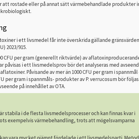
är att rostade eller på annat sätt värmebehandlade produkter i
krobiologiskt.
ng
xiner i ett livsmedel får inte överskrida gällande gränsvärden
U) 2023/915.
0 CFU per gram (generellt riktvärde) av aflatoxinproducerand
 påvisas i ett livsmedelsprov bör det analyseras med avseend
 aflatoxiner. Påvisande av mer än 1000 CFU per gram i spannmål 
U per gram i spannmåls- produkter av P. verrucosum bör följas
vseende på innehållet av OTA.
r stabila i de flesta livsmedelsprocesser och kan finnas kvar i
rots exempelvis värmebehandling, trots att mögelsvamparna
kan vara mycket ojämnt fördelade i ett livsmedelsparti. Metod