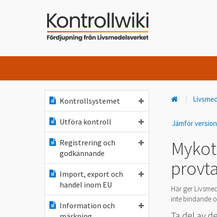
Livsme
Kontrollsystemet
Utföra kontroll
Jämför versio
Mykot
Registrering och
godkännande
provt
Import, export och
handel inom EU
Här ger Livsmed
inte bindande oc
Information och
Ta del av 
märkning