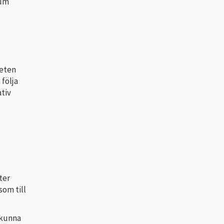
ium
heten
följa
ativ
ter
som till
 kunna