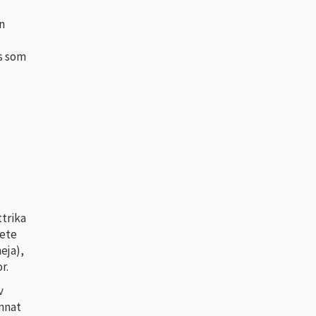
n
s som
ttrika
vete
eja),
r.
v
annat