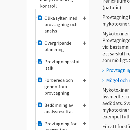
Penicillium o
kontroll
(patulin).
Provtagning i
Olika syften med
mykotoxiner.
provtagning och
analys
Mykotoxiner 
Provtagningen
Övergripande
vid bestämnin
planering
ett särskilt 
som möjligt. 
Provtagningsstat
istik
Provtagnin
Mögel och 
Förbereda och
genomföra
Mykotoxiner ä
provtagning
livsmedlet t
avdödats. Sva
Bedömning av
mykotoxiner ä
analysresultat
exempel full
Provtagning för
För att förs