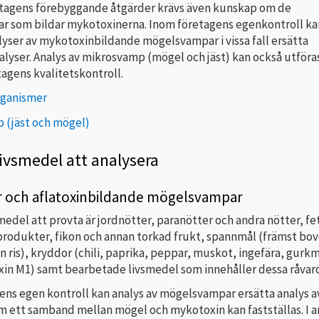
agens förebyggande åtgärder krävs även kunskap om de
 som bildar mykotoxinerna. Inom företagens egenkontroll ka
lyser av mykotoxinbildande mögelsvampar i vissa fall ersätta
lyser. Analys av mikrosvamp (mögel och jäst) kan också utföra
etagens kvalitetskontroll.
rganismer
 (jäst och mögel)
livsmedel att analysera
r och aflatoxinbildande mögelsvampar
medel att provta är jordnötter, paranötter och andra nötter, fe
öprodukter, fikon och annan torkad frukt, spannmål (främst bo
n ris), kryddor (chili, paprika, peppar, muskot, ingefära, gurkm
xin M1) samt bearbetade livsmedel som innehåller dessa råvaro
ens egen kontroll kan analys av mögelsvampar ersätta analys a
om ett samband mellan mögel och mykotoxin kan fastställas. I 