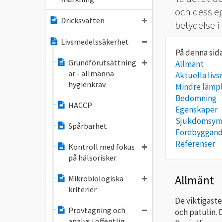
och dess e
Dricksvatten
betydelse 
Livsmedelssäkerhet
Grundförutsättning
Allmänt
ar - allmänna
Aktuella liv
hygienkrav
Mindre lämpl
Bedömning
HACCP
Egenskaper
Sjukdomsy
Spårbarhet
Förebyggand
Referenser
Kontroll med fokus
på hälsorisker
Allmänt
Mikrobiologiska
kriterier
De viktigaste
Provtagning och
och patulin. 
analys i offentlig