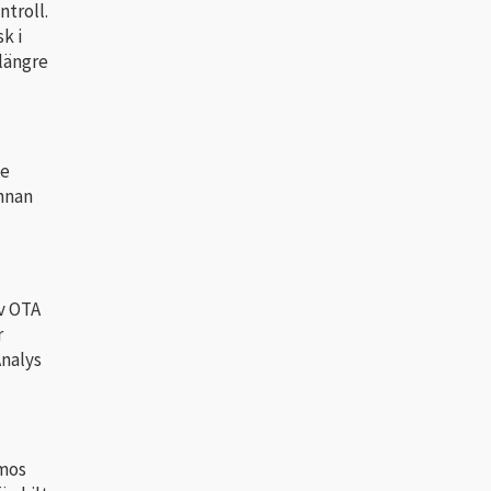
ntroll.
k i
 längre
de
annan
v OTA
r
Analys
 mos