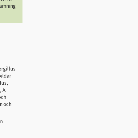
stämning
rgillus
ildar
lus,
 A.
och
on och
en