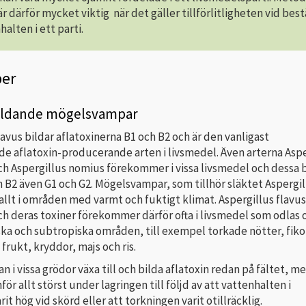
r därför mycket viktig när det gäller tillförlitligheten vid be
alten i ett parti.
er
bildande mögelsvampar
lavus bildar aflatoxinerna B1 och B2 och är den vanligast
 aflatoxin-producerande arten i livsmedel. Även arterna Aspe
ch Aspergillus nomius förekommer i vissa livsmedel och dessa b
 B2 även G1 och G2. Mögelsvampar, som tillhör släktet Aspergil
 allt i områden med varmt och fuktigt klimat. Aspergillus flavus,
ch deras toxiner förekommer därför ofta i livsmedel som odlas 
iska och subtropiska områden, till exempel torkade nötter, fik
frukt, kryddor, majs och ris.
 i vissa grödor växa till och bilda aflatoxin redan på fältet, m
för allt störst under lagringen till följd av att vattenhalten i
it hög vid skörd eller att torkningen varit otillräcklig.