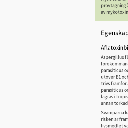
provtagning ä
av mykotoxinh
Egenskap
Aflatoxin
Aspergillus f
förekommande
parasiticus o
utöver B1 och
trivs framför
parasiticus o
lagras i trop
annan torkad 
Svamparna kan
risken är fram
livsmedlet var