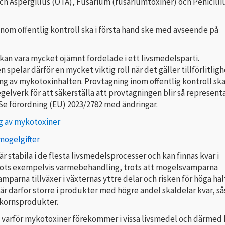
ch Aspergillus (OTA), Fusarium (fusariumtoxiner) och Penicill
nom offentlig kontroll ska i första hand ske med avseende på
kan vara mycket ojämnt fördelade i ett livsmedelsparti.
 spelar därför en mycket viktig roll när det gäller tillförlitlig
g av mykotoxinhalten. Provtagning inom offentlig kontroll ska 
regelverk för att säkerställa att provtagningen blir så represent
Se förordning (EU) 2023/2782 med ändringar.
g av mykotoxiner
mögelgifter
r stabila i de flesta livsmedelsprocesser och kan finnas kvar i
rots exempelvis värmebehandling, trots att mögelsvamparna
mparna tillväxer i växternas yttre delar och risken för höga hal
r därför större i produkter med högre andel skaldelar kvar, så
kornsprodukter.
tå varför mykotoxiner förekommer i vissa livsmedel och därmed