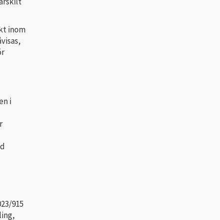
ärskilt
skt inom
visas,
ör
en i
r
ed
023/915
ling,