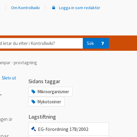
Om Kontrollwiki
Logga in som redaktör
d
Sök
ar
mpar - provtagning
er
Skriv ut
trollwiki?
Sidans taggar
-
Mikroorganismer
Mykotoxiner
Lagstiftning
ngen är
EG-förordning 178/2002
mpar