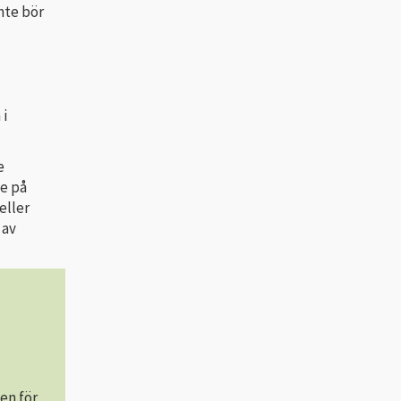
nte bör
 i
e
e på
eller
 av
en för