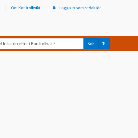
Om Kontrollwiki
Logga in som redaktör
d
Sök
ar
er
trollwiki?