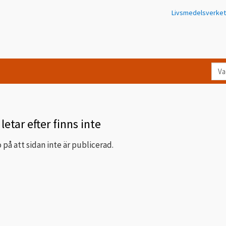
Livsmedelsverket
Va
let
du
eft
i
letar efter finns inte
Kon
 på att sidan inte är publicerad.