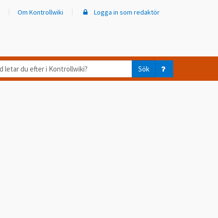
Om Kontrollwiki
Logga in som redaktör
d
Sök
ar
er
trollwiki?