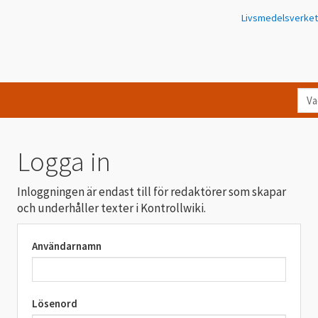
Livsmedelsverket
Va
let
du
eft
Logga in
i
Kon
Inloggningen är endast till för redaktörer som skapar
och underhåller texter i Kontrollwiki.
Användarnamn
Lösenord