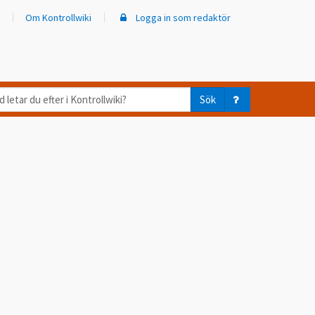
Om Kontrollwiki
Logga in som redaktör
d
Sök
ar
er
trollwiki?