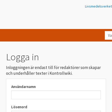
Livsmedelsverket
Va
let
du
eft
Logga in
i
Kon
Inloggningen är endast till för redaktörer som skapar
och underhåller texter i Kontrollwiki.
Användarnamn
Lösenord