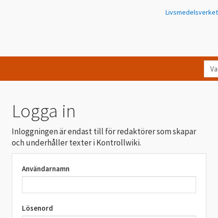
Livsmedelsverket
Va
let
du
eft
Logga in
i
Kon
Inloggningen är endast till för redaktörer som skapar
och underhåller texter i Kontrollwiki.
Användarnamn
Lösenord