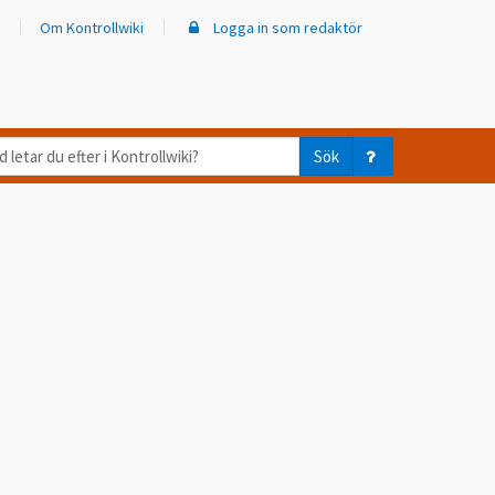
Om Kontrollwiki
Logga in som redaktör
d
Sök
ar
er
trollwiki?