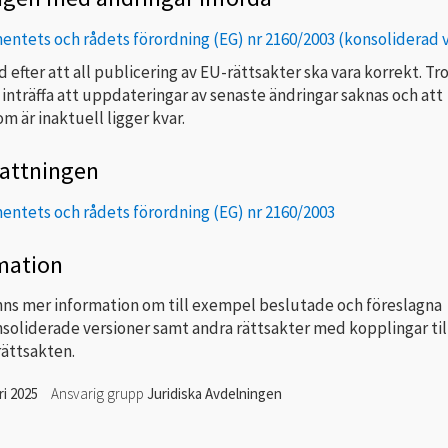
ntets och rådets förordning (EG) nr 2160/2003 (konsoliderad 
tid efter att all publicering av EU-rättsakter ska vara korrekt. Tr
 inträffa att uppdateringar av senaste ändringar saknas och att
m är inaktuell ligger kvar.
attningen
ntets och rådets förordning (EG) nr 2160/2003
mation
nns mer information om till exempel beslutade och föreslagna
nsoliderade versioner samt andra rättsakter med kopplingar til
rättsakten.
ri 2025
Ansvarig grupp
Juridiska Avdelningen