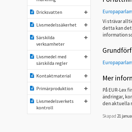
Europaparlame
Dricksvatten
Vi strävar all
Livsmedelssäkerhet
detta kan det
information so
Särskilda
verksamheter
Grundförf
Livsmedel med
Europaparlame
särskilda regler
Kontaktmaterial
Mer infor
Primärproduktion
På EUR-Lex fi
ändringar, ko
Livsmedelsverkets
den aktuella 
kontroll
Skapad
21 janua