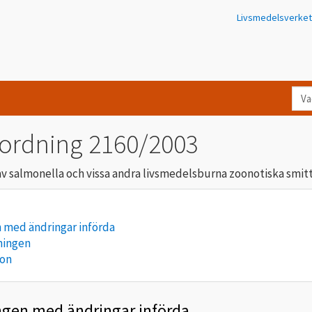
Livsmedelsverket
Va
let
du
rordning 2160/2003
eft
i
 salmonella och vissa andra livsmedelsburna zoonotiska smi
Kon
 med ändringar införda
ningen
ion
ngen med ändringar införda