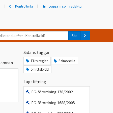
Om Kontrollwiki
Logga in som redaktör
d
Sök
ar
Sidans taggar
er
EU:s regler
Salmonella
ttämnen
trollwiki?
Smittskydd
Lagstiftning
EG-förordning 178/2002
EG-förordning 1688/2005