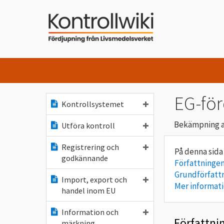
EG-fö
Kontrollsystemet
Bekämpning av
Utföra kontroll
Registrering och
godkännande
Författningen
Grundförfatt
Import, export och
Mer informat
handel inom EU
Information och
Författni
märkning