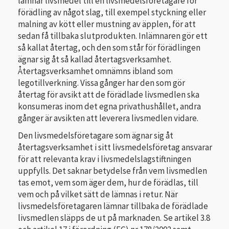
lämnar livsmedel till en livsmedelsföretagare för
förädling av något slag, till exempel styckning eller
malning av kött eller mustning av äpplen, för att
sedan få tillbaka slutprodukten. Inlämnaren gör ett
så kallat återtag, och den som står för förädlingen
ägnar sig åt så kallad återtagsverksamhet.
Återtagsverksamhet omnämns ibland som
legotillverkning. Vissa gånger har den som gör
återtag för avsikt att de förädlade livsmedlen ska
konsumeras inom det egna privathushållet, andra
gånger är avsikten att leverera livsmedlen vidare.
Den livsmedelsföretagare som ägnar sig åt
återtagsverksamhet i sitt livsmedelsföretag ansvarar
för att relevanta krav i livsmedelslagstiftningen
uppfylls. Det saknar betydelse från vem livsmedlen
tas emot, vem som äger dem, hur de förädlas, till
vem och på vilket sätt de lämnas i retur. När
livsmedelsföretagaren lämnar tillbaka de förädlade
livsmedlen släpps de ut på marknaden. Se artikel 3.8