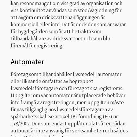
kan resonemanget om viss grad av organisation och
viss kontinuitet användas som stöd/vägledning för
att avgöra om dricksvattenanläggningen är
kommersiell eller inte. Det är dock den som ansvarar
för bygdegården som är att betrakta som
tillhandahållare av dricksvattnet och som blir
föremål för registrering.
Automater
Företag som tillhandahåller livsmedel i automater
eller liknande om­fattas av begreppet
livsmedelsföretagare och företaget ska registreras.
Uppgifter om var automater är utplacerade behöver
inte framgå av registreringen, men uppgiften måste
finnas tillgänglig hos livsmedelsföretagaren av
spårbarhetsskäl. Se artikel 18 i förordning (EG) nr
178/2002. Den som endast upplåter plats åt en sådan
automat är inte ansvarig för verksamheten och såldes