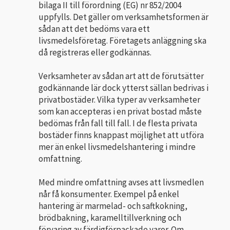
bilaga II till förordning (EG) nr 852/2004
uppfylls. Det gäller om verksamhetsformen är
sådan att det bedöms vara ett
livsmedelsföretag. Före­tagets anläggning ska
då registreras eller godkännas.
Verksamheter av sådan art att de förutsätter
godkännande lär dock ytterst sällan bedrivas i
privatbostäder. Vilka typer av verksamheter
som kan accepteras i en privat bostad måste
be­dömas från fall till fall. I de flesta privata
bostäder finns knappast möjlighet att utföra
mer än enkel livs­medels­hantering i mindre
omfattning.
Med mindre omfattning avses att livs­medlen
når få konsumenter. Exempel på enkel
hantering är marmelad- och saftkok­ning,
brödbakning, karamelltillverkning och
förvaring av färdigförpackade varor. Om