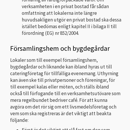
verksamheten i en privat bostad får sådan
omfattning att lokalerna inte längre
huvudsakligen utgör en privat bostad ska dessa
istället bedömas enligt kapitel II i bilaga II till
förordning (EG) nr 852/2004.
Församlingshem och bygdegårdar
Lokaler som till exempel församlingshem,
bygdegårdar och liknande kan ibland hyras ut till
catering­företag för tillfälliga evenemang. Uthyrning
kan även ske till privatpersoner och föreningar, för
till exempel kalas eller möten, och ställs ibland
också till förfogande till en verksamhetsutövare som
mera regelbundet bedriver café. För att kunna
avgöra om det rör sig om ett livsmedelsföretag och
vem som ska registreras är det viktigt att beakta
följande:
Först är det viktigt att slå fast om den som