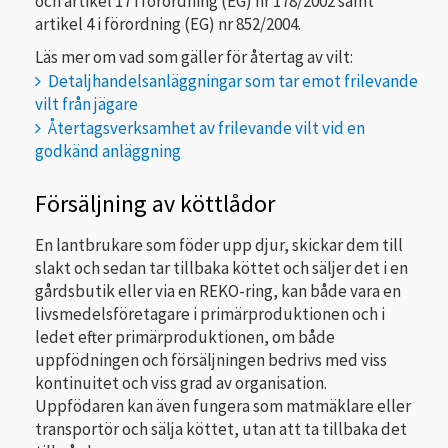
och artikel 17 i förordning (EG) nr 178/2002 samt
artikel 4 i förordning (EG) nr 852/2004.
Läs mer om vad som gäller för återtag av vilt:
Detaljhandelsanläggningar som tar emot frilevande
vilt från jägare
Återtagsverksamhet av frilevande vilt vid en
godkänd anläggning
Försäljning av köttlådor
En lantbrukare som föder upp djur, skickar dem till
slakt och sedan tar tillbaka köttet och säljer det i en
gårdsbutik eller via en REKO-ring, kan både vara en
livsmedelsföretagare i primärproduktionen och i
ledet efter primärproduktionen, om både
uppfödningen och försäljningen bedrivs med viss
kontinuitet och viss grad av organisation.
Uppfödaren kan även fungera som matmäklare eller
transportör och sälja köttet, utan att ta tillbaka det