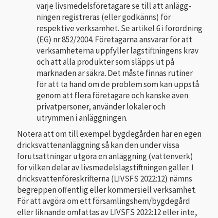
varje livsmedelsföretagare se till att anlägg­
ningen registreras (eller godkänns) för
respektive verksamhet. Se artikel 6 i förordning
(EG) nr 852/2004. Företagarna ansvarar för att
verksamheterna uppfyller lagstiftningens krav
och att alla produkter som släpps ut på
marknaden är säkra. Det måste finnas rutiner
för att ta hand om de problem som kan uppstå
genom att flera företagare och kanske även
privatpersoner, använder lokaler och
utrymmen i anläggningen.
Notera att om till exempel bygdegården har en egen
dricksvattenanläggning så kan den under vissa
förutsättning­ar utgöra en an­läggning (vatten­verk)
för vilken delar av livsmedels­lagstiftningen gäller. I
dricksvattenföreskrifterna (LIVSFS 2022:12) nämns
begreppen offentlig eller kommersiell verksamhet.
För att avgöra om ett församlingshem/bygdegård
eller liknande omfattas av LIVSFS 2022:12 eller inte,