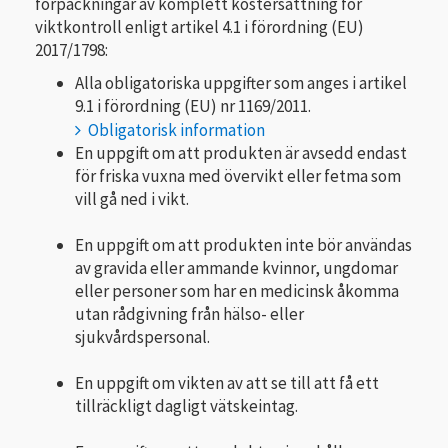
förpackningar av komplett kostersättning för
viktkontroll enligt artikel 4.1 i förordning (EU)
2017/1798:
Alla obligatoriska uppgifter som anges i artikel
9.1 i förordning (EU) nr 1169/2011.
Obligatorisk information
En uppgift om att produkten är avsedd endast
för friska vuxna med övervikt eller fetma som
vill gå ned i vikt.
En uppgift om att produkten inte bör användas
av gravida eller ammande kvinnor, ungdomar
eller personer som har en medicinsk åkomma
utan rådgivning från hälso- eller
sjukvårdspersonal.
En uppgift om vikten av att se till att få ett
tillräckligt dagligt vätskeintag.