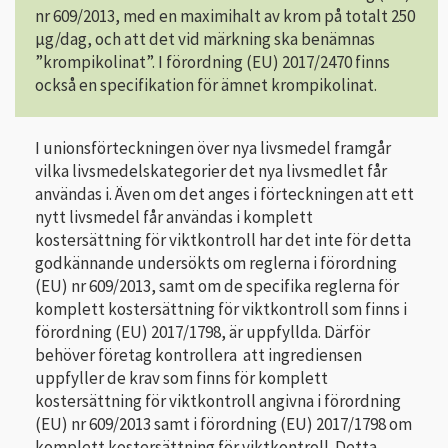
nr 609/2013, med en maximihalt av krom på totalt 250
µg/dag, och att det vid märkning ska benämnas
”krompikolinat”. I förordning (EU) 2017/2470 finns
också en specifikation för ämnet krompikolinat.
I unionsförteckningen över nya livsmedel framgår
vilka livsmedelskategorier det nya livsmedlet får
användas i. Även om det anges i förteckningen att ett
nytt livsmedel får användas i komplett
kostersättning för viktkontroll har det inte för detta
godkännande undersökts om reglerna i förordning
(EU) nr 609/2013, samt om de specifika reglerna för
komplett kostersättning för viktkontroll som finns i
förordning (EU) 2017/1798, är uppfyllda. Därför
behöver företag kontrollera att ingrediensen
uppfyller de krav som finns för komplett
kostersättning för viktkontroll angivna i förordning
(EU) nr 609/2013 samt i förordning (EU) 2017/1798 om
komplett kostersättning för viktkontroll. Detta