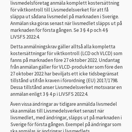
livsmedelsföretag anmäla komplett kostersättning
för viktkontroll till Livsmedelsverket för att få
släppa ut sådana livsmedel på marknaden i Sverige.
Anmälan ska göras senast när livsmedlet släpps ut på
marknaden för första gången. Se 3 § 4 p och 4 §
LIVSFS 2022:4.
Detta anmälningskrav gäller alltså alla kompletta
kostersättningar för viktkontroll (LCD och VLCD) som
fanns på marknaden före 27 oktober 2022. Undantag
från anmälan gäller för VLCD-produkter som före den
27 oktober 2022 har beviljats ett icke tidsbegränsat
tillstånd utifrån kraven i förordning (EU) 2017/1798.
Dessa tillstånd anser Livsmedelsverket motsvarar en
anmälan enligt 3 § 4 p i LIVSFS 2022:4.
Även vissa ändringar av tidigare anmälda livsmedel
ska anmälas till Livsmedelsverket senast när
livsmedlet, med ändringar, släpps ut på marknaden i
Sverige för första gången. Exempel på ändringar som
ska anmälas är ändringar i livsmedlets