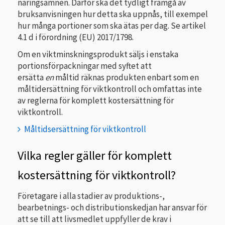
näringsämnen. Därför ska det tydligt framgå av
bruksanvisningen hur detta ska uppnås, till exempel
hur många portioner som ska ätas per dag. Se artikel
4.1 d i förordning (EU) 2017/1798.
Om en viktminskningsprodukt säljs i enstaka
portionsförpackningar med syftet att
ersätta
en
måltid räknas produkten enbart som en
måltidersättning för viktkontroll och omfattas inte
av reglerna för komplett kostersättning för
viktkontroll.
Måltidsersättning för viktkontroll
Vilka regler gäller för komplett
kostersättning för viktkontroll?
Företagare i alla stadier av produktions-,
bearbetnings- och distributionskedjan har ansvar för
att se till att livsmedlet uppfyller de krav i