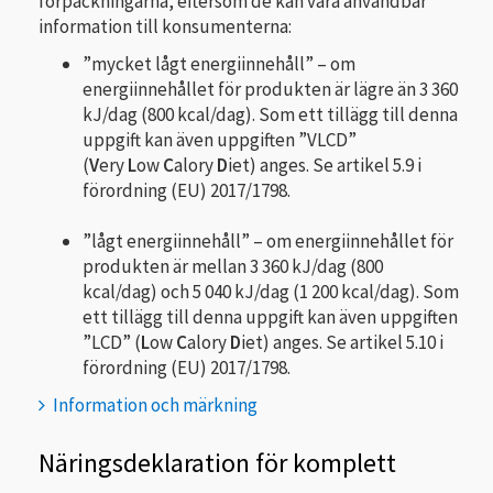
förpackningarna, eftersom de kan vara användbar
information till konsumenterna:
”mycket lågt energiinnehåll” – om
energiinnehållet för produkten är lägre än 3 360
kJ/dag (800 kcal/dag). Som ett tillägg till denna
uppgift kan även uppgiften ”VLCD”
(
V
ery
L
ow
C
alory
D
iet) anges. Se artikel 5.9 i
förordning (EU) 2017/1798.
”lågt energiinnehåll” – om energiinnehållet för
produkten är mellan 3 360 kJ/dag (800
kcal/dag) och 5 040 kJ/dag (1 200 kcal/dag). Som
ett tillägg till denna uppgift kan även uppgiften
”LCD” (
L
ow
C
alory
D
iet) anges. Se artikel 5.10 i
förordning (EU) 2017/1798.
Information och märkning
Näringsdeklaration för komplett