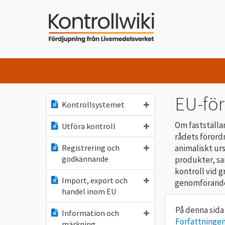
EU-fö
Kontrollsystemet
Om fastställa
Utföra kontroll
rådets förord
animaliskt ur
Registrering och
godkännande
produkter, sa
kontroll vid 
Import, export och
genomförande
handel inom EU
Information och
Författningen
märkning