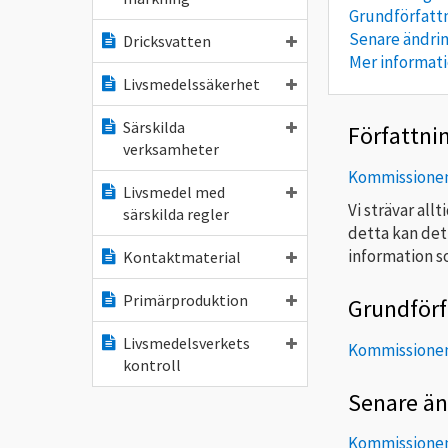
Grundförfatt
Senare ändri
Dricksvatten
Mer informat
Livsmedelssäkerhet
Särskilda
Författni
verksamheter
Kommissionens
Livsmedel med
Vi strävar all
särskilda regler
detta kan det
information so
Kontaktmaterial
Primärproduktion
Grundförf
Livsmedelsverkets
Kommissionen
kontroll
Senare än
Kommissionen