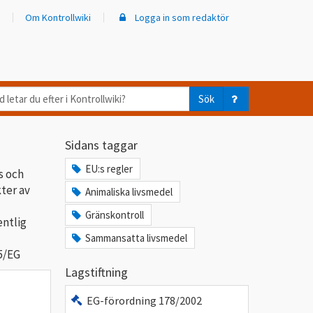
Om Kontrollwiki
Logga in som redaktör
d
Sök
ar
Sidans taggar
er
EU:s regler
s och
trollwiki?
ter av
Animaliska livsmedel
Gränskontroll
entlig
Sammansatta livsmedel
5/EG
Lagstiftning
EG-förordning 178/2002