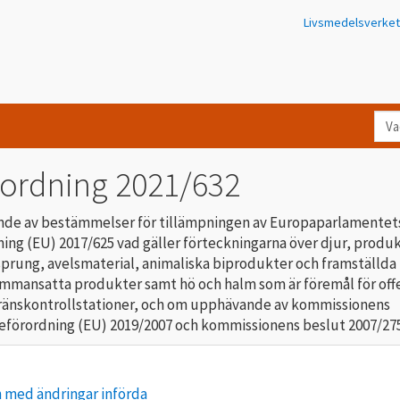
Livsmedelsverket
Va
let
du
rordning 2021/632
eft
i
nde av bestämmelser för tillämpningen av Europaparlamentet
Kon
ning (EU) 2017/625 vad gäller förteckningarna över djur, produk
sprung, avelsmaterial, animaliska biprodukter och framställda
mmansatta produkter samt hö och halm som är föremål för off
gränskontrollstationer, och om upphävande av kommissionens
förordning (EU) 2019/2007 och kommissionens beslut 2007/27
 med ändringar införda