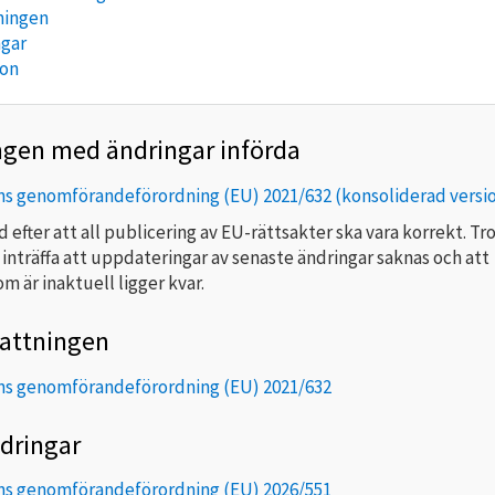
ningen
ngar
ion
ngen med ändringar införda
 genomförandeförordning (EU) 2021/632 (konsoliderad versio
tid efter att all publicering av EU-rättsakter ska vara korrekt. Tr
 inträffa att uppdateringar av senaste ändringar saknas och att
m är inaktuell ligger kvar.
attningen
s genomförandeförordning (EU) 2021/632
dringar
s genomförandeförordning (EU) 2026/551