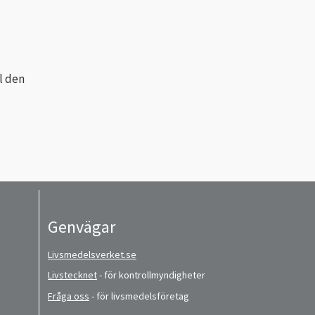
l den
Genvägar
Livsmedelsverket.se
Livstecknet
- för kontrollmyndigheter
Fråga oss
- för livsmedelsföretag