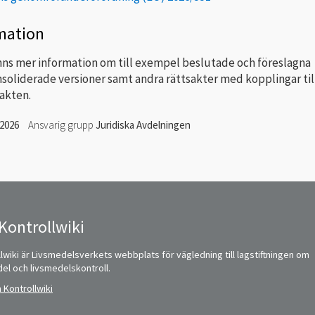
mation
nns mer information om till exempel beslutade och föreslagna
nsoliderade versioner samt andra rättsakter med kopplingar til
sakten.
 2026
Ansvarig grupp
Juridiska Avdelningen
Kontrollwiki
lwiki är Livsmedelsverkets webbplats för vägledning till lagstiftningen om
del och livsmedelskontroll.
 Kontrollwiki