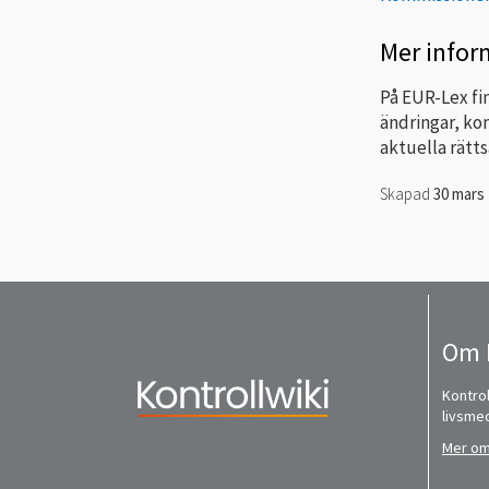
Mer infor
På EUR-Lex fi
ändringar, ko
aktuella rätt
Skapad
30 mars
Om 
Kontrol
livsme
Mer om