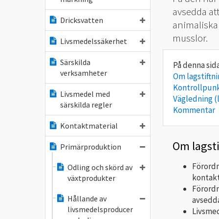
avsedda at
Dricksvatten
animaliska 
musslor.
Livsmedelssäkerhet
Särskilda
verksamheter
Om lagstiftn
Kontrollpun
Livsmedel med
Vägledning (
särskilda regler
Kommentar
Kontaktmaterial
Om lagst
Primärproduktion
Förordn
Odling och skörd av
kontak
växtprodukter
Förordn
Hållande av
avsedda
livsmedelsproducer
Livsmed