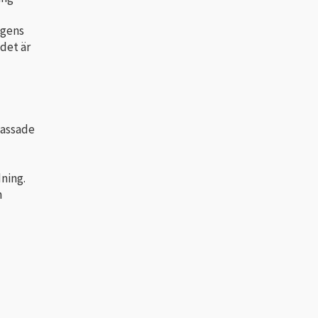
ngens
 det är
passade
ning.
n