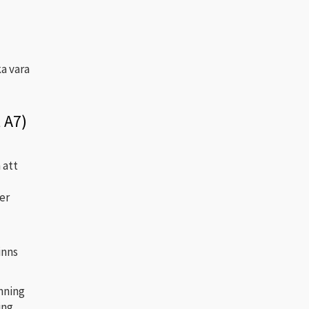
a vara
 A7)
 att
er
inns
mning
ing