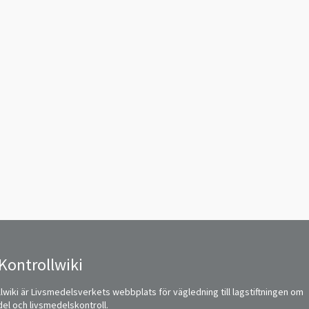
Kontrollwiki
lwiki är Livsmedelsverkets webbplats för vägledning till lagstiftningen om
del och livsmedelskontroll.