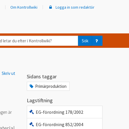
Om Kontrollwiki
Logga in som redaktör
d
Sök
ar
er
Skriv ut
trollwiki?
Sidans taggar
Primärproduktion
Lagstiftning
EG-förordning 178/2002
ngen är
EG-förordning 852/2004
terial