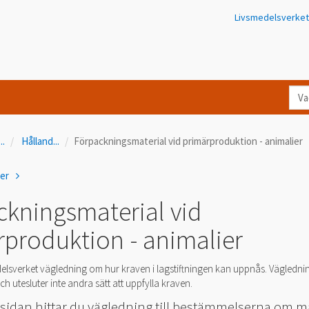
Livsmedelsverket
Va
let
du
...
Hålland
...
Förpackningsmaterial vid primärproduktion - animalier
eft
i
ner
Kon
ckningsmaterial vid
rproduktion - animalier
elsverket vägledning om hur kraven i lagstiftningen kan uppnås. Vägledni
h utesluter inte andra sätt att uppfylla kraven.
sidan hittar du vägledning till bestämmelserna om ma