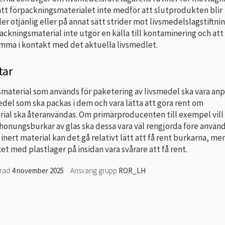
att förpackningsmaterialet inte medför att slutprodukten blir
ller otjänlig eller på annat sätt strider mot livsmedelslagstiftni
packningsmaterial inte utgör en källa till kontaminering och att
omma i kontakt med det aktuella livsmedlet.
ar
material som används för paketering av livsmedel ska vara an
medel som ska packas i dem och vara lätta att göra rent om
ial ska återanvändas. Om primärproducenten till exempel vill
honungsburkar av glas ska dessa vara väl rengjorda före använd
t inert material kan det gå relativt lätt att få rent burkarna, me
t med plastlager på insidan vara svårare att få rent.
erad
4 november 2025
Ansvarig grupp
ROR_LH