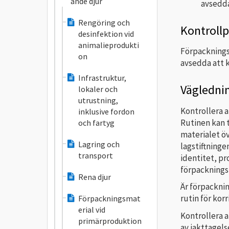
ande djur
avsedda
Rengöring och
Kontroll
desinfektion vid
animalieprodukti
Förpacknings
on
avsedda att 
Infrastruktur,
Väglednin
lokaler och
utrustning,
Kontrollera a
inklusive fordon
Rutinen kan 
och fartyg
materialet ö
Lagring och
lagstiftning
transport
identitet, pr
förpacknings
Rena djur
Är förpackni
rutin för kor
Förpackningsmat
erial vid
Kontrollera 
primärproduktion
av iakttagel