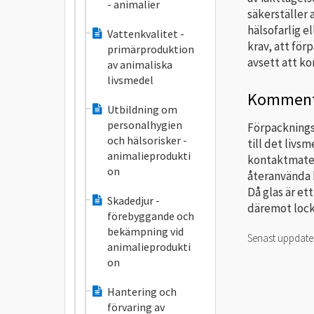
- animalier
säkerställer 
hälsofarlig e
Vattenkvalitet -
krav, att för
primärproduktion
avsett att k
av animaliska
livsmedel
Komment
Utbildning om
personalhygien
Förpacknings
och hälsorisker -
till det livs
animalieprodukti
kontaktmater
on
återanvända 
Då glas är et
Skadedjur -
däremot locke
förebyggande och
bekämpning vid
Senast uppdat
animalieprodukti
on
Hantering och
förvaring av