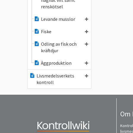
hägnat vilt samt
renskötsel
Levande musslor
Fiske
Odling av fisk och
kräftdjur
Äggproduktion
Livsmedelsverkets
kontroll
Om 
Kontrol
livsme