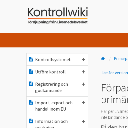
Primärp
Kontrollsystemet
Utföra kontroll
Jämför versio
Förpa
Registrering och
godkännande
primä
Import, export och
handel inom EU
Här ger Livsmed
inte bindande oc
Information och
På den här 
märkning