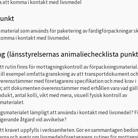
 att komma i kontakt med livsmedel
punkt
material som används för paketering av färdigförpackningar sk
komma i kontakt med livsmedel.
g (länsstyrelsernas animaliechecklista punkt
tt rutin finns för mottagningskontroll av förpackningsmaterial.
till exempel omfatta granskning av att transportdokument och
verensstämmer med företagarens specifikation och med krav i
en; att dokumenten överensstämmer med erhållen vara vad gäll
odukt, antal kolli, vikt med mera, visuell fysisk kontroll av
materialet.
ngsmaterialet lämpligt att använda i kontakt med livsmedel? F
rigerande åtgärd vid avvikelse?
att kravet uppfylls i verksamheten. Gör en sammantagen bedö
serna och avgör om livsmedelsföretagarens rutiner för mottagn