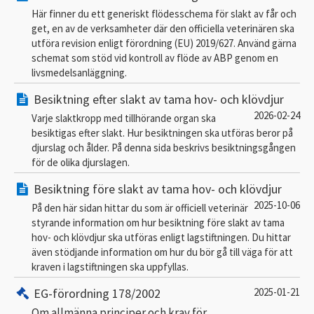
Här finner du ett generiskt flödesschema för slakt av får och
get, en av de verksamheter där den officiella veterinären ska
utföra revision enligt förordning (EU) 2019/627. Använd gärna
schemat som stöd vid kontroll av flöde av ABP genom en
livsmedelsanläggning.
Besiktning efter slakt av tama hov- och klövdjur
2026-02-24
Varje slaktkropp med tillhörande organ ska
besiktigas efter slakt. Hur besiktningen ska utföras beror på
djurslag och ålder. På denna sida beskrivs besiktningsgången
för de olika djurslagen.
Besiktning före slakt av tama hov- och klövdjur
2025-10-06
På den här sidan hittar du som är officiell veterinär
styrande information om hur besiktning före slakt av tama
hov- och klövdjur ska utföras enligt lagstiftningen. Du hittar
även stödjande information om hur du bör gå till väga för att
kraven i lagstiftningen ska uppfyllas.
EG-förordning 178/2002
2025-01-21
Om allmänna principer och krav för