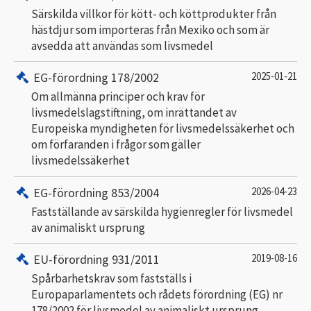
Särskilda villkor för kött- och köttprodukter från
hästdjur som importeras från Mexiko och som är
avsedda att användas som livsmedel
EG-förordning 178/2002
2025-01-21
Om allmänna principer och krav för
livsmedelslagstiftning, om inrättandet av
Europeiska myndigheten för livsmedelssäkerhet och
om förfaranden i frågor som gäller
livsmedelssäkerhet
EG-förordning 853/2004
2026-04-23
Fastställande av särskilda hygienregler för livsmedel
av animaliskt ursprung
EU-förordning 931/2011
2019-08-16
Spårbarhetskrav som fastställs i
Europaparlamentets och rådets förordning (EG) nr
178/2002 för livsmedel av animaliskt ursprung