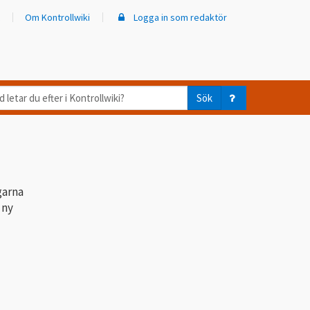
Om Kontrollwiki
Logga in som redaktör
d
Sök
ar
er
trollwiki?
garna
 ny