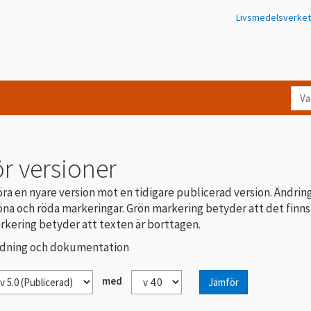
Livsmedelsverket
Va
let
du
eft
r versioner
i
Kon
ra en nyare version mot en tidigare publicerad version. Ändrin
na och röda markeringar. Grön markering betyder att det finns
rkering betyder att texten är borttagen.
redning och dokumentation
med
Jämför