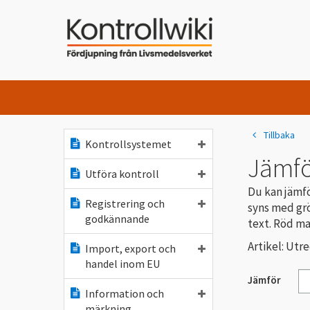
Tillbaka
Kontrollsystemet
Jämfö
Utföra kontroll
Du kan jämfö
Registrering och
syns med grö
godkännande
text. Röd ma
Artikel: Ut
Import, export och
handel inom EU
Jämför
Information och
märkning