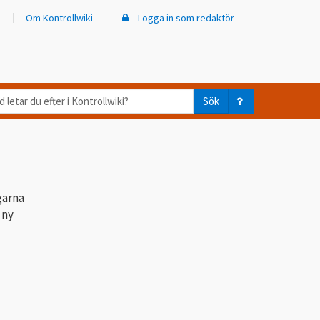
Om Kontrollwiki
Logga in som redaktör
d
Sök
ar
er
trollwiki?
garna
 ny