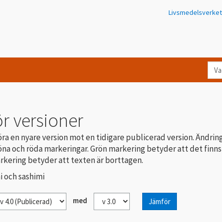
Livsmedelsverket
Va
let
du
eft
r versioner
i
Kon
ra en nyare version mot en tidigare publicerad version. Ändrin
na och röda markeringar. Grön markering betyder att det finns
rkering betyder att texten är borttagen.
i och sashimi
med
Jämför