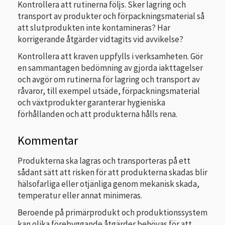
Kontrollera att rutinerna följs. Sker lagring och
transport av produkter och förpackningsmaterial så
att slutprodukten inte kontamineras? Har
korrigerande åtgärder vidtagits vid avvikelse?
Kontrollera att kraven uppfylls i verksamheten. Gör
en sammantagen bedömning av gjorda iakttagelser
och avgör om rutinerna för lagring och transport av
råvaror, till exempel utsäde, förpackningsmaterial
och växtprodukter garanterar hygieniska
förhållanden och att produkterna hålls rena.
Kommentar
Produkterna ska lagras och transporteras på ett
sådant sätt att risken för att produkterna skadas blir
hälsofarliga eller otjänliga genom mekanisk skada,
temperatur eller annat minimeras.
Beroende på primärprodukt och produktionssystem
kan olika förebyggande åtgärder behövas för att