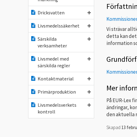
Författni
Dricksvatten
Kommissionens
Livsmedelssäkerhet
Vi strävar all
detta kan det
Särskilda
information so
verksamheter
Grundförf
Livsmedel med
särskilda regler
Kommissionens
Kontaktmaterial
Mer infor
Primärproduktion
På EUR-Lex fi
Livsmedelsverkets
ändringar, ko
kontroll
den aktuella 
Skapad
13 febru