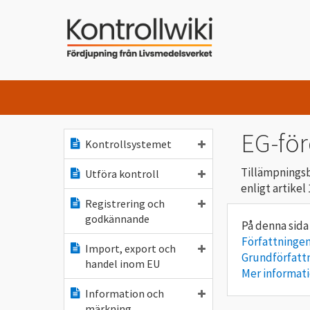
EG-fö
Kontrollsystemet
Tillämpnings
Utföra kontroll
enligt artike
Registrering och
godkännande
Författningen
Import, export och
Grundförfatt
handel inom EU
Mer informat
Information och
märkning