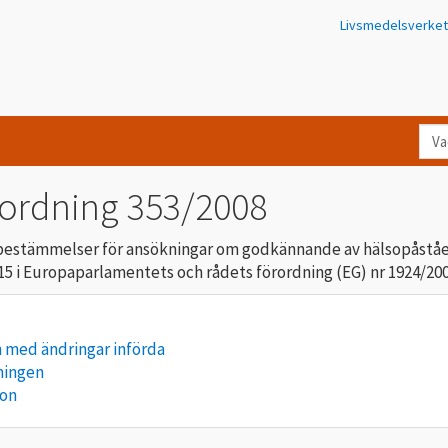
Livsmedelsverket
Va
let
du
rordning 353/2008
eft
i
bestämmelser för ansökningar om godkännande av hälsopåstå
Kon
l 15 i Europaparlamentets och rådets förordning (EG) nr 1924/20
 med ändringar införda
ningen
ion