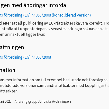
ngen med ändringar införda
 förordning (EG) nr 353/2008 (konsoliderad version)
tid efter att all publicering av EU-rättsakter ska vara korrekt. Tr
 inträffa att uppdateringar av senaste ändringar saknas och att
m är inaktuell ligger kvar.
attningen
 förordning (EG) nr 353/2008
mation
nns mer information om till exempel beslutade och föreslagna
nsoliderade versioner samt andra rättsakter med kopplingar til
rättsakten.
ari 2025
Ansvarig grupp
Juridiska Avdelningen