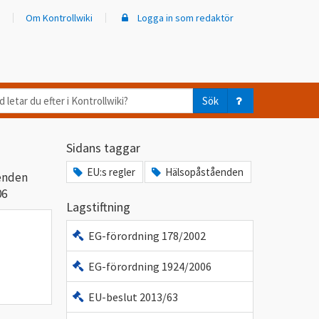
Om Kontrollwiki
Logga in som redaktör
d
Sök
ar
Sidans taggar
er
EU:s regler
Hälsopåståenden
enden
trollwiki?
06
Lagstiftning
EG-förordning 178/2002
EG-förordning 1924/2006
EU-beslut 2013/63