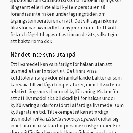
sjukdomsframkallande bakterier förökar sig mycket
långsamt eller inte alls i kyltemperaturer, så
förändras inte risken under lagringstiden om
lagringstemperaturen är rätt. Det vill säga risken är
lika stor när livsmedlet är nyproducerat. Rött kött,
fisk och fågel tillagas oftast innan de äts, vilket gör
att bakterierna dör.
När det inte syns utanpå
Ett livsmedel kan vara farligt för hälsan utan att
livsmedlet ser förstört ut. Det finns vissa
köldtoleranta sjukdomsframkallande bakterier som
kan växa till vid låga temperaturer, men tillväxten är
relativt långsam vid normal kylförvaring. Risken för
att ett livsmedel ska bli skadligt för hälsan under
kylförvaring är därför störst i ätfärdiga livsmedel som
kyllagrats en tid. Till exempel så kan ätfärdiga
livsmedel i vilka
Listeria monocytogenes
förökar sig
innebära en hälsofara för personer i riskgrupper. För
dessa ätfärdiga livsmedel kan märkning med sista