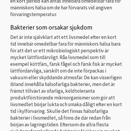
en kort period kan antas innebära omedelbar fara för
människors hälsa om de har förvarats vid angiven
förvaringstemperatur.
Bakterier som orsakar sjukdom
Det är inte självklart att ett livsmedel efter en kort
tid innebär omedelbar fara för människors hälsa bara
för att det ur ett mikrobiologiskt perspektiv är
mycket lättfördärvligt. Råa livsmedel som till
exempel köttfärs, färsk fågel och färsk fisk är mycket
lättfördärvliga, särskilt om de inte förpackas i
vakuum eller skyddande atmosfär. De kan visserligen
ibland innehålla hälsofarliga bakterier, men det är
främst tillväxt av ofarliga, köldtoleranta
produktförstörande mikroorganismer som gör att
livsmedlet börjar lukta och smaka dåligt efter en kort
tid i kylförvaring. Skulle det finnas hälsofarliga
bakterier i livsmedlet, så finns de där redan från
början av lagringstiden. Eftersom de allra flesta