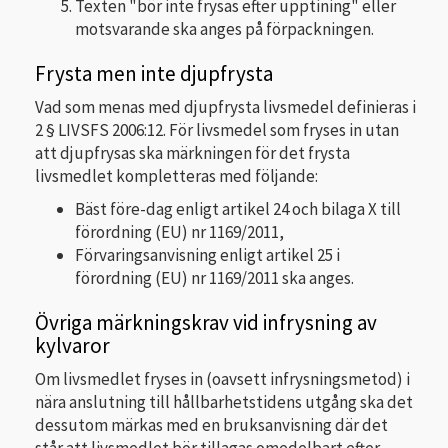
Texten "bör inte frysas efter upptining" eller
motsvarande ska anges på förpackningen.
Frysta men inte djupfrysta
Vad som menas med djupfrysta livsmedel definieras i
2 § LIVSFS 2006:12. För livsmedel som fryses in utan
att djupfrysas ska märkningen för det frysta
livsmedlet kompletteras med följande:
Bäst före-dag enligt artikel 24 och bilaga X till
förordning (EU) nr 1169/2011,
Förvaringsanvisning enligt artikel 25 i
förordning (EU) nr 1169/2011 ska anges.
Övriga märkningskrav vid infrysning av
kylvaror
Om livsmedlet fryses in (oavsett infrysningsmetod) i
nära anslutning till hållbarhetstidens utgång ska det
dessutom märkas med en bruksanvisning där det
står att livsmedlet bör tillagas omedelbart efter