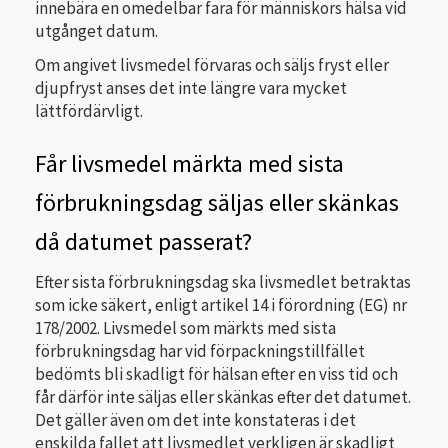
innebära en omedelbar fara för människors hälsa vid
utgånget datum.
Om angivet livsmedel förvaras och säljs fryst eller
djupfryst anses det inte längre vara mycket
lättfördärvligt.
Får livsmedel märkta med sista
förbrukningsdag säljas eller skänkas
då datumet passerat?
Efter sista förbrukningsdag ska livsmedlet betraktas
som icke säkert, enligt artikel 14 i förordning (EG) nr
178/2002. Livsmedel som märkts med sista
förbrukningsdag har vid förpackningstillfället
bedömts bli skadligt för hälsan efter en viss tid och
får därför inte säljas eller skänkas efter det datumet.
Det gäller även om det inte konstateras i det
enskilda fallet att livsmedlet verkligen är skadligt