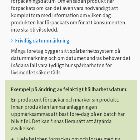
förpackningsdatum. Om en sådan produkt har
förpackats om kan det även vara nödvändigt att
komplettera med information om vilken dag
produkten har förpackats om för att konsumenten
inte ska bli vilseledd.
Frivillig datummärkning
Många företag bygger sitt spårbarhetssystem på
datummärkning och om datumet ändras behöver det
i sådana fall vara tydligt hur spårbarheten för
livsmedlet säkerställs.
Exempel på ändring av felaktigt hållbarhetsdatum:
En producent förpackar och märker sin produkt.
Innan produkten lämnar anläggningen
uppmärksammas att bäst före-dag på en batch har
blivit fel. Det kan finnas flera sätt att åtgärda
avvikelsen.
Hela batchen förpackas om och förses med ny