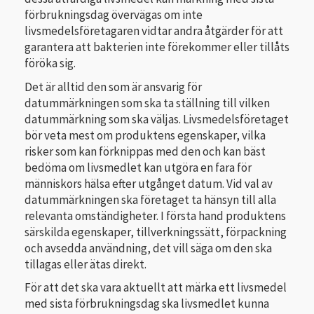
förbrukningsdag övervägas om inte
livsmedelsföretagaren vidtar andra åtgärder för att
garantera att bakterien inte förekommer eller tillåts
föröka sig.
Det är alltid den som är ansvarig för
datummärkningen som ska ta ställning till vilken
datummärkning som ska väljas. Livsmedelsföretaget
bör veta mest om produktens egenskaper, vilka
risker som kan förknippas med den och kan bäst
bedöma om livsmedlet kan utgöra en fara för
människors hälsa efter utgånget datum. Vid val av
datummärkningen ska företaget ta hänsyn till alla
relevanta omständigheter. I första hand produktens
särskilda egenskaper, tillverkningssätt, förpackning
och avsedda användning, det vill säga om den ska
tillagas eller ätas direkt.
För att det ska vara aktuellt att märka ett livsmedel
med sista förbrukningsdag ska livsmedlet kunna