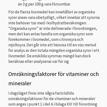
än 3 g per 100 g vara försumbar.
För de flesta livsmedel kan innehållet av organiska
syror anses vara obetydligt, vilket innebär att syrorna
inte behöver tas med i kolhydratberäkningen.
"Organiska syror" är inte definierade i förordningen,
men det kan antas handla om organiska syror som
förekommer i livsmedel, som citronsyra och
mjölksyra. Det går inte att hänvisa till en viss metod
för analys av den totala mängden organiska syror i ett
livsmedel. De enskilda syrornas mängd kan dock
beräknas eller analyseras var för sig.
Omräkningsfaktorer för vitaminer och
mineraler
I dagsläget finns inte några fastställda
omräkningsfaktorer för de vitaminer och mineraler
som anges i punkt 1 i del A i bilaga XIII till förordning