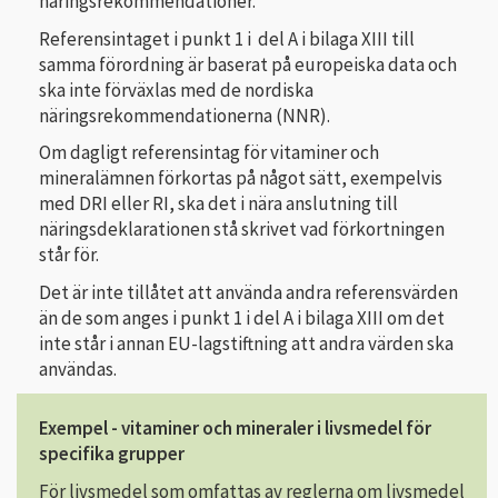
näringsrekommendationer.
Referensintaget i punkt 1 i del A i bilaga XIII till
samma förordning är baserat på europeiska data och
ska inte förväxlas med de nordiska
näringsrekommendationerna (NNR).
Om dagligt referensintag för vitaminer och
mineralämnen förkortas på något sätt, exempelvis
med DRI eller RI, ska det i nära anslutning till
näringsdeklarationen stå skrivet vad förkortningen
står för.
Det är inte tillåtet att använda andra referensvärden
än de som anges i punkt 1 i del A i bilaga XIII om det
inte står i annan EU-lagstiftning att andra värden ska
användas.
Exempel - vitaminer och mineraler i livsmedel för
specifika grupper
För livsmedel som omfattas av reglerna om livsmedel