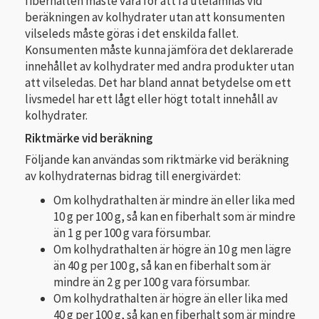
fiberhalten måste vara för att få utelämnas vid
beräkningen av kolhydrater utan att konsumenten
vilseleds måste göras i det enskilda fallet.
Konsumenten måste kunna jämföra det deklarerade
innehållet av kolhydrater med andra produkter utan
att vilseledas. Det har bland annat betydelse om ett
livsmedel har ett lågt eller högt totalt innehåll av
kolhydrater.
Riktmärke vid beräkning
Följande kan användas som riktmärke vid beräkning
av kolhydraternas bidrag till energivärdet:
Om kolhydrathalten är mindre än eller lika med
10 g per 100 g, så kan en fiberhalt som är mindre
än 1 g per 100 g vara försumbar.
Om kolhydrathalten är högre än 10 g men lägre
än 40 g per 100 g, så kan en fiberhalt som är
mindre än 2 g per 100 g vara försumbar.
Om kolhydrathalten är högre än eller lika med
40 g per 100 g, så kan en fiberhalt som är mindre