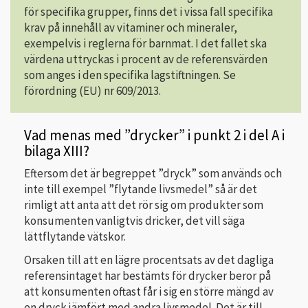
för specifika grupper, finns det i vissa fall specifika
krav på innehåll av vitaminer och mineraler,
exempelvis i reglerna för barnmat. I det fallet ska
värdena uttryckas i procent av de referensvärden
som anges i den specifika lagstiftningen. Se
förordning (EU) nr 609/2013.
Vad menas med ”drycker” i punkt 2 i del A i
bilaga XIII?
Eftersom det är begreppet ”dryck” som används och
inte till exempel ”flytande livsmedel” så är det
rimligt att anta att det rör sig om produkter som
konsumenten vanligtvis dricker, det vill säga
lättflytande vätskor.
Orsaken till att en lägre procentsats av det dagliga
referensintaget har bestämts för drycker beror på
att konsumenten oftast får i sig en större mängd av
en dryck jämfört med andra livsmedel. Det är till