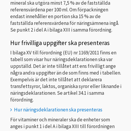
mineral ska utgöra minst 7,5 % av de fastställda
referensvärdena per 100 ml. Om förpackningen
endast innehåller en portion ska 15 % av de
fastställda referensvärdena för näringsämnena ingå.
Se punkt 2 i del A i bilaga XIII i samma förordning.
Hur frivilliga uppgifter ska presenteras
I bilaga XV till förordning (EU) nr 1169/2011 finns en
tabell som visar hur näringsdeklarationen ska var
uppställd. Det är inte tillåtet att ens frivilligt ange
några andra uppgifter än de som finns med i tabellen.
Exempelvis är det inte tillåtet att deklarera
transfettsyror, laktos, organiska syror eller liknande i
näringsdeklarationen. Se artikel 34.1 i samma
förordning.
Hur näringsdeklarationen ska presenteras
För vitaminer och mineraler ska de enheter som
anges i punkt 1 i del A i bilaga XIII till förordningen