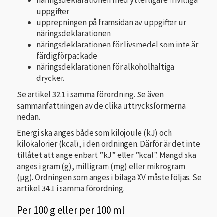
näringsdeklarationen med ytterligare frivilliga
uppgifter
upprepningen på framsidan
av uppgifter ur
näringsdeklarationen
näringsdeklarationen för livsmedel som inte är
färdigförpackade
näringsdeklarationen för alkoholhaltiga
drycker.
Se artikel 32.1 i samma förordning. Se även
sammanfattningen av de olika uttrycksformerna
nedan.
Energi ska anges både som kilojoule (kJ) och
kilokalorier (kcal), i den ordningen. Därför är det inte
tillåtet att ange enbart ”kJ” eller ”kcal”. Mängd ska
anges i gram (g), milligram (mg) eller mikrogram
(µg). Ordningen som anges i bilaga XV måste följas. Se
artikel 34.1 i samma förordning.
Per 100 g eller per 100 ml