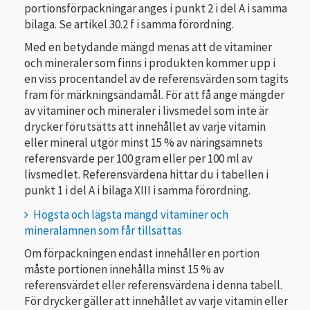
portionsförpackningar anges i punkt 2 i del A i samma
bilaga. Se artikel 30.2 f i samma förordning.
Med en betydande mängd menas att de vitaminer
och mineraler som finns i produkten kommer upp i
en viss procentandel av de referensvärden som tagits
fram för märkningsändamål. För att få ange mängder
av vitaminer och mineraler i livsmedel som inte är
drycker förutsätts att innehållet av varje vitamin
eller mineral utgör minst 15 % av näringsämnets
referensvärde per 100 gram eller per 100 ml av
livsmedlet. Referensvärdena hittar du i tabellen i
punkt 1 i del A i bilaga XIII i samma förordning.
Högsta och lägsta mängd vitaminer och
mineralämnen som får tillsättas
Om förpackningen endast innehåller en portion
måste portionen innehålla minst 15 % av
referensvärdet eller referensvärdena i denna tabell.
För drycker gäller att innehållet av varje vitamin eller