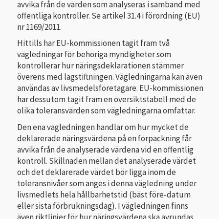
avvika från de värden som analyseras i samband med
offentliga kontroller. Se artikel 31.4 i förordning (EU)
nr 1169/2011.
Hittills har EU-kommissionen tagit fram två
vägledningar för behöriga myndigheter som
kontrollerar hur näringsdeklarationen stämmer
överens med lagstiftningen. Vägledningarna kan även
användas av livsmedelsföretagare. EU-kommissionen
har dessutom tagit fram en översiktstabell med de
olika toleransvärden som vägledningarna omfattar.
Den ena vägledningen handlar om hur mycket de
deklarerade näringsvärdena på en förpackning får
avvika från de analyserade värdena vid en offentlig
kontroll. Skillnaden mellan det analyserade värdet
och det deklarerade värdet bör ligga inom de
toleransnivåer som anges i denna vägledning under
livsmedlets hela hållbarhetstid (bäst före-datum
eller sista förbrukningsdag). I vägledningen finns
även riktlinjer för hur näringsvärdena ska avrundas,