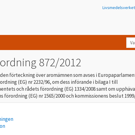
Livsmedelsverket
Va
let
du
rordning 872/2012
eft
i
 den förteckning över aromämnen som avses i Europaparlamen
Kon
ordning (EG) nr 2232/96, om dess införande i bilaga I till
entets och rådets förordning (EG) 1334/2008 samt om upphäv
 förordning (EG) nr 1565/2000 och kommissionens beslut 1999
ningen
ion