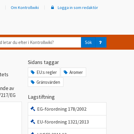
Om Kontrollwiki
Logga in som redaktör
d
Sök
ar
Sidans taggar
er
EU:s regler
Aromer
tets
trollwiki?
Gränsvärden
ande av
/217/EG
Lagstiftning
EG-förordning 178/2002
EU-förordning 1321/2013