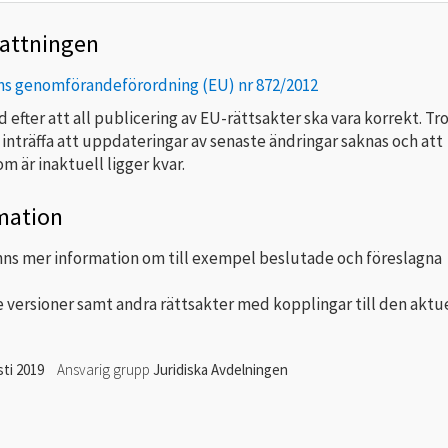
attningen
s genomförandeförordning (EU) nr 872/2012
tid efter att all publicering av EU-rättsakter ska vara korrekt. Tr
 inträffa att uppdateringar av senaste ändringar saknas och att
m är inaktuell ligger kvar.
mation
nns mer information om till exempel beslutade och föreslagna
 versioner samt andra rättsakter med kopplingar till den aktu
ti 2019
Ansvarig grupp
Juridiska Avdelningen