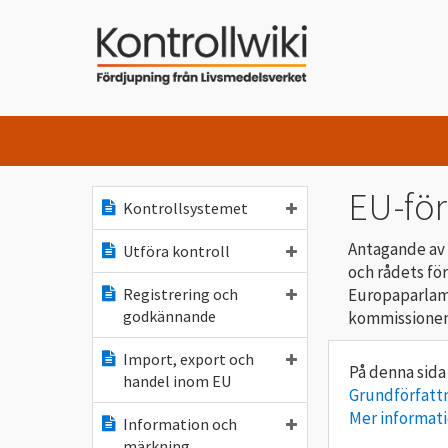
EU-fö
Kontrollsystemet
Antagande av
Utföra kontroll
och rådets för
Europaparlam
Registrering och
godkännande
kommissionens
Import, export och
handel inom EU
Grundförfatt
Mer informat
Information och
märkning