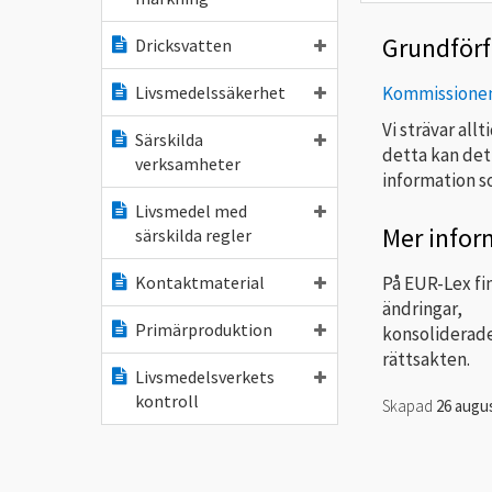
Grundförf
Dricksvatten
Kommissionen
Livsmedelssäkerhet
Vi strävar all
Särskilda
detta kan det
verksamheter
information so
Livsmedel med
Mer infor
särskilda regler
På EUR-Lex fi
Kontaktmaterial
ändringar,
Primärproduktion
konsoliderade
rättsakten.
Livsmedelsverkets
kontroll
Skapad
26 augus