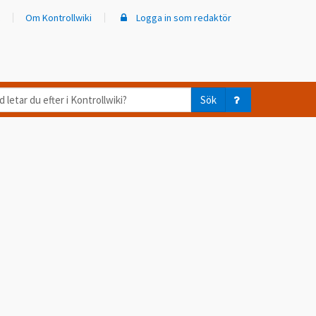
Om Kontrollwiki
Logga in som redaktör
d
Sök
ar
er
trollwiki?