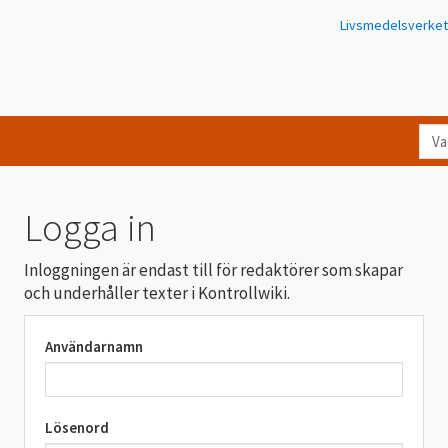
Livsmedelsverket
Va
let
du
eft
Logga in
i
Kon
Inloggningen är endast till för redaktörer som skapar
och underhåller texter i Kontrollwiki.
Användarnamn
Lösenord