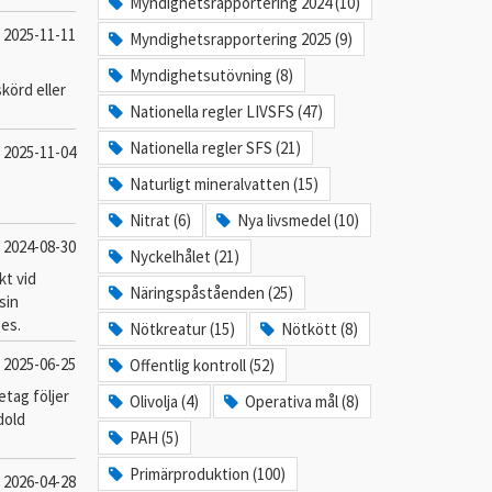
Myndighetsrapportering 2024 (10)
2025-11-11
Myndighetsrapportering 2025 (9)
Myndighetsutövning (8)
körd eller
Nationella regler LIVSFS (47)
Nationella regler SFS (21)
2025-11-04
Naturligt mineralvatten (15)
Nitrat (6)
Nya livsmedel (10)
2024-08-30
Nyckelhålet (21)
kt vid
Näringspåståenden (25)
sin
ges.
Nötkreatur (15)
Nötkött (8)
2025-06-25
Offentlig kontroll (52)
etag följer
Olivolja (4)
Operativa mål (8)
dold
PAH (5)
Primärproduktion (100)
2026-04-28