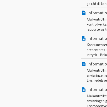
ge råd till k
Informatio
Alla kontroll
kontrollverks
rapporteras t
Information
Konsumenten f
presenteras i 
intryck. Här k
Informati
Alla kontroll
anvisningen g
Livsmedelsver
Informati
Alla kontroll
anvisningen g
Livsmedelsver