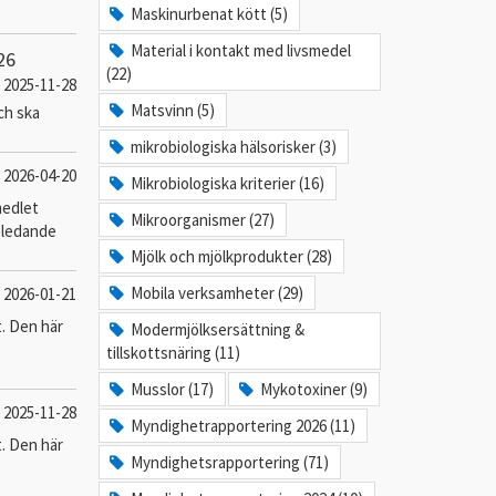
Maskinurbenat kött (5)
Material i kontakt med livsmedel
26
(22)
2025-11-28
Matsvinn (5)
ch ska
mikrobiologiska hälsorisker (3)
2026-04-20
Mikrobiologiska kriterier (16)
medlet
Mikroorganismer (27)
seledande
Mjölk och mjölkprodukter (28)
Mobila verksamheter (29)
2026-01-21
t. Den här
Modermjölksersättning &
tillskottsnäring (11)
Musslor (17)
Mykotoxiner (9)
2025-11-28
Myndighetrapportering 2026 (11)
t. Den här
Myndighetsrapportering (71)