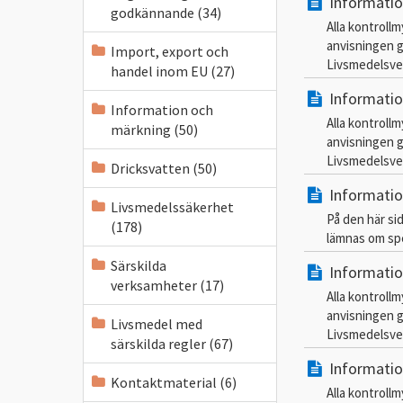
Informatio
godkännande (34)
Alla kontroll
anvisningen g
Import, export och
Livsmedelsver
handel inom EU (27)
Informatio
Information och
Alla kontroll
märkning (50)
anvisningen g
Livsmedelsver
Dricksvatten (50)
Informatio
Livsmedelssäkerhet
På den här si
(178)
lämnas om spe
Särskilda
Informatio
verksamheter (17)
Alla kontroll
anvisningen g
Livsmedel med
Livsmedelsver
särskilda regler (67)
Informatio
Kontaktmaterial (6)
Alla kontroll