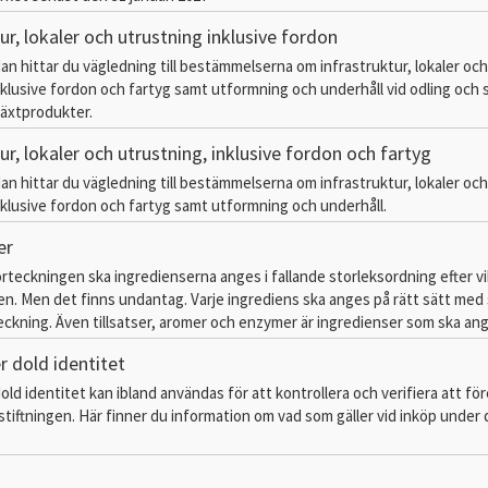
ur, lokaler och utrustning inklusive fordon
dan hittar du vägledning till bestämmelserna om infrastruktur, lokaler och
nklusive fordon och fartyg samt utformning och underhåll vid odling och s
växtprodukter.
ur, lokaler och utrustning, inklusive fordon och fartyg
dan hittar du vägledning till bestämmelserna om infrastruktur, lokaler och
nklusive fordon och fartyg samt utformning och underhåll.
er
örteckningen ska ingredienserna anges i fallande storleksordning efter vi
en. Men det finns undantag. Varje ingrediens ska anges på rätt sätt med 
eckning. Även tillsatser, aromer och enzymer är ingredienser som ska an
r dold identitet
ld identitet kan ibland användas för att kontrollera och verifiera att för
stiftningen. Här finner du information om vad som gäller vid inköp under 