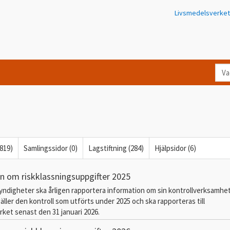
Livsmedelsverket
Va
let
du
eft
i
Kon
(819)
Samlingssidor (0)
Lagstiftning (284)
Hjälpsidor (6)
n om riskklassningsuppgifter 2025
myndigheter ska årligen rapportera information om sin kontrollverksamhe
äller den kontroll som utförts under 2025 och ska rapporteras till
ket senast den 31 januari 2026.