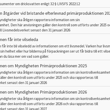
onsumenter om dricksvatten enligt 32 § LIVSFS 2022:12
n åtgärder vid bristande efterlevnad primärproduktionen 20
myndigheter ska årligen rapportera information om sin
amhet. Den här anvisningen gäller den kontroll som utförts under 2025 o
ill Livsmedelsverket senast den 31 januari 2026
en får inte vilseleda
år inte bli vilseledd av informationen om ett livsmedel. Varken hur livs
sin helhet eller hur bilderna på förpackningen ser ut får bidra till ett vil
an du läsa mer om vad som gäller.
onen om Myndigheten Primärproduktionen 2025
myndigheter ska årligen rapportera information om sin kontrollverksamhe
äller den kontroll som utförts under 2025 och ska rapporteras till
ket senast den 31 januari 2026
onen om Myndigheten Primärproduktionen 2026
myndigheter ska årligen rapportera information om sin kontrollverksamhe
äller den kontroll som utförts under 2026 och ska rapporteras till
ket senast den 31 januari 2027