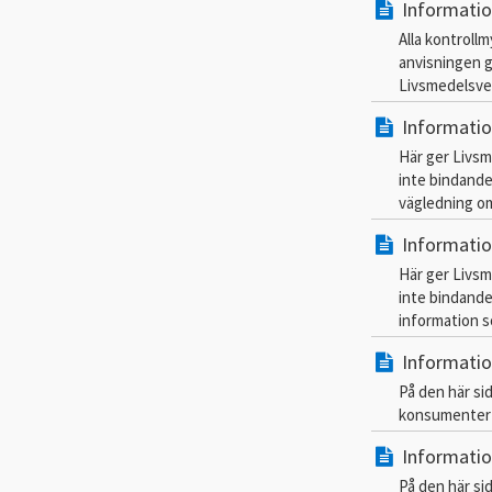
Informatio
Alla kontroll
anvisningen g
Livsmedelsver
Informatio
Här ger Livsm
inte bindande
vägledning om
Informatio
Här ger Livsm
inte bindande
information s
Informatio
På den här si
konsumenter o
Informatio
På den här si