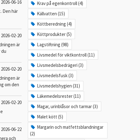
2026-06-16
Krav på egenkontroll (4)
t. Den här
Källvatten (15)
Köttberedning (4)
Köttprodukter (5)
2026-02-20
edningen är
Lagstiftning (98)
r du
Livsmedel för viktkontroll (11)
Livsmedelsbedrägeri (3)
2026-02-20
Livsmedelsfusk (3)
edningen är
ing om den
Livsmedelshygien (31)
Läkemedelsrester (11)
2026-02-20
Magar, urinblåsor och tarmar (3)
ge
Malet kött (5)
Margarin och matfettsblandningar
2026-06-22
(2)
mera och