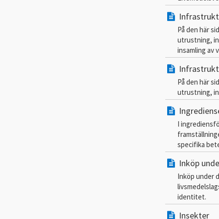
Infrastrukt
På den här si
utrustning, i
insamling av 
Infrastrukt
På den här si
utrustning, i
Ingrediens
I ingrediensf
framställning
specifika bet
Inköp unde
Inköp under do
livsmedelslag
identitet.
Insekter