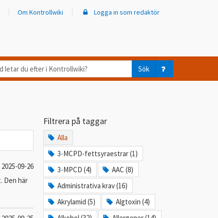
Om Kontrollwiki
Logga in som redaktör
d
Sök
ar
er
Filtrera på taggar
trollwiki?
Alla
3-MCPD-fettsyraestrar (1)
2025-09-26
3-MPCD (4)
AAC (8)
t. Den här
Administrativa krav (16)
Akrylamid (5)
Algtoxin (4)
Alkohol (32)
Allergener (14)