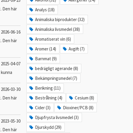
2025-09-25
t. Den här
Analys (18)
Animaliska biprodukter (32)
Animaliska livsmedel (38)
2026-06-16
Aromatiserat vin (6)
t. Den här
Aromer (14)
Avgift (7)
Barnmat (9)
2025-04-07
bedrägligt agerande (8)
a kunna
Bekämpningsmedel (7)
Berikning (11)
2026-03-30
t. Den här
Bestrålning (4)
Cesium (8)
Cider (3)
Dioxiner/PCB (8)
Djupfrysta livsmedel (3)
2023-05-30
Djurskydd (29)
t. Den här