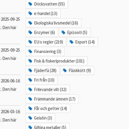
Dricksvatten (55)
e-handel (13)
2025-09-25
Ekologiska livsmedel (16)
t. Den här
Enzymer (6)
Epizooti (5)
EU:s regler (219)
Export (14)
2025-09-25
Finansiering (3)
t. Den här
Fisk & fiskeriprodukter (101)
Fjäderfä (28)
Fläskkött (9)
Fri från (10)
2026-06-16
t. Den här
Frilevande vilt (32)
Främmande ämnen (17)
Får och getter (14)
2026-03-16
Gelatin (3)
t. Den här
Giftiga metaller (5)