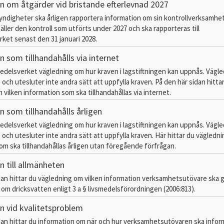
n om åtgärder vid bristande efterlevnad 2027
myndigheter ska årligen rapportera information om sin kontrollverksamhe
äller den kontroll som utförts under 2027 och ska rapporteras till
ket senast den 31 januari 2028.
n som tillhandahålls via internet
edelsverket vägledning om hur kraven i lagstiftningen kan uppnås. Vägl
 och utesluter inte andra sätt att uppfylla kraven. På den här sidan hitta
 vilken information som ska tillhandahållas via internet.
n som tillhandahålls årligen
edelsverket vägledning om hur kraven i lagstiftningen kan uppnås. Vägl
 och utesluter inte andra sätt att uppfylla kraven. Här hittar du vägledn
om ska tillhandahållas årligen utan föregående förfrågan.
n till allmänheten
dan hittar du vägledning om vilken information verksamhetsutövare ska 
m dricksvatten enligt 3 a § livsmedelsförordningen (2006:813).
n vid kvalitetsproblem
dan hittar du information om när och hur verksamhetsutövaren ska infor