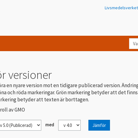
Livsmedelsverket
Va
let
du
eft
r versioner
i
Kon
ra en nyare version mot en tidigare publicerad version. Ändrin
na och röda markeringar. Grön markering betyder att det finns
rkering betyder att texten är borttagen.
troll av GMO
med
Jämför