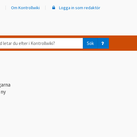
Om Kontrollwiki
Logga in som redaktör
d
Sök
ar
er
trollwiki?
garna
 ny