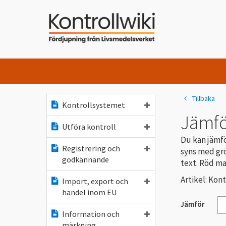
Tillbaka
Kontrollsystemet
Jämfö
Utföra kontroll
Du kan jämfö
Registrering och
syns med grö
godkännande
text. Röd ma
Artikel: Kon
Import, export och
handel inom EU
Jämför
Information och
märkning