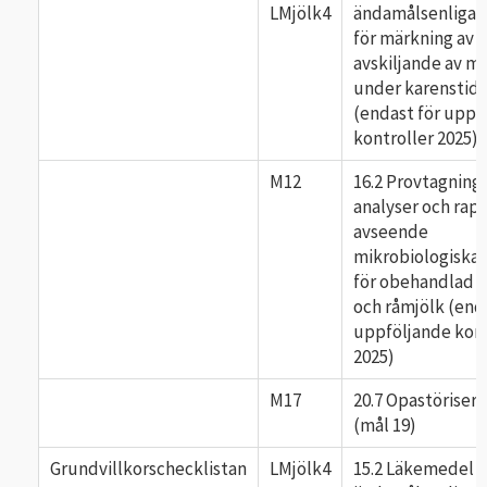
LMjölk4
ändamålsenliga r
för märkning av d
avskiljande av mj
under karenstid
(endast för uppf
kontroller 2025)
M12
16.2 Provtagning,
analyser och rap
avseende
mikrobiologiska k
för obehandlad 
och råmjölk (end
uppföljande kont
2025)
M17
20.7 Opastöriser
(mål 19)
Grundvillkorschecklistan
LMjölk4
15.2 Läkemedel -