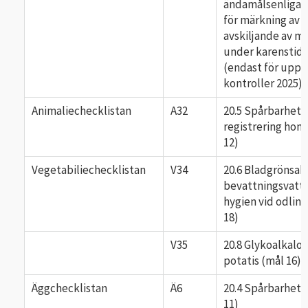
ändamålsenliga r
för märkning av d
avskiljande av mj
under karenstid
(endast för uppf
kontroller 2025)
Animaliechecklistan
A32
20.5 Spårbarhet 
registrering hon
12)
Vegetabiliechecklistan
V34
20.6 Bladgrönsake
bevattningsvatt
hygien vid odling
18)
V35
20.8 Glykoalkaloi
potatis (mål 16)
Äggchecklistan
Ä6
20.4 Spårbarhet 
11)