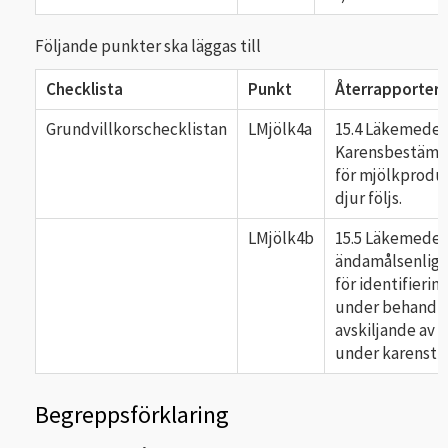
Följande punkter ska läggas till
Checklista
Punkt
Återrapporter
Grundvillkorschecklistan
LMjölk4a
15.4 Läkemedel 
Karensbestämm
för mjölkprodu
djur följs.
LMjölk4b
15.5 Läkemedel 
ändamålsenliga
för identifiering
under behandli
avskiljande av 
under karensti
Begreppsförklaring