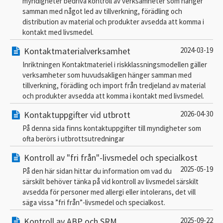
myndigheter bedriva kontroll av verksamheter som hänger
samman med något led av tillverkning, förädling och
distribution av material och produkter avsedda att komma i
kontakt med livsmedel.
Kontaktmaterialverksamhet
2024-03-19
Inriktningen Kontaktmateriel i riskklassningsmodellen gäller
verksamheter som huvudsakligen hänger samman med
tillverkning, förädling och import från tredjeland av material
och produkter avsedda att komma i kontakt med livsmedel.
Kontaktuppgifter vid utbrott
2026-04-30
På denna sida finns kontaktuppgifter till myndigheter som
ofta berörs i utbrottsutredningar
Kontroll av "fri från"-livsmedel och specialkost
2025-05-19
På den här sidan hittar du information om vad du
särskilt behöver tänka på vid kontroll av livsmedel särskilt
avsedda för personer med allergi eller intolerans, det vill
säga vissa ”fri från”-livsmedel och specialkost.
Kontroll av ABP och SRM
2025-09-22