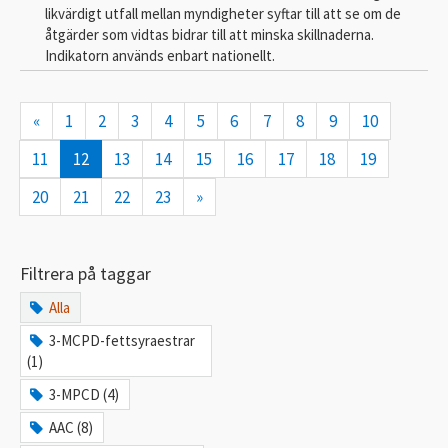
likvärdigt utfall mellan myndigheter syftar till att se om de
åtgärder som vidtas bidrar till att minska skillnaderna.
Indikatorn används enbart nationellt.
«
1
2
3
4
5
6
7
8
9
10
11
12
13
14
15
16
17
18
19
20
21
22
23
»
Filtrera på taggar
Alla
3-MCPD-fettsyraestrar
(1)
3-MPCD (4)
AAC (8)