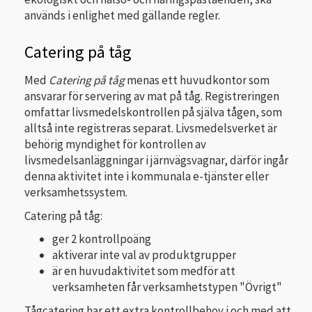
används i enlighet med gällande regler.
Catering på tåg
Med
Catering på tåg
menas ett huvudkontor som
ansvarar för servering av mat på tåg. Registreringen
omfattar livsmedelskontrollen på själva tågen, som
alltså inte registreras separat. Livsmedelsverket är
behörig myndighet för kontrollen av
livsmedelsanläggningar i järnvägsvagnar, därför ingår
denna aktivitet inte i kommunala e-tjänster eller
verksamhetssystem.
Catering på tåg:
ger 2 kontrollpoäng
aktiverar inte val av produktgrupper
är en huvudaktivitet som medför att
verksamheten får verksamhetstypen "Övrigt"
Tågcatering har ett extra kontrollbehov i och med att