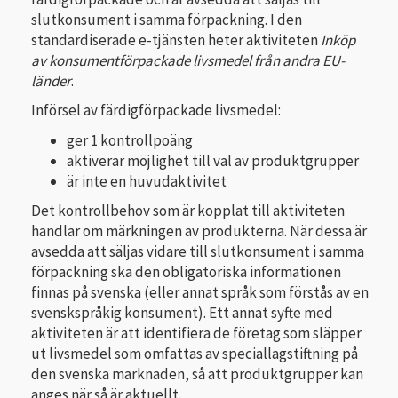
slutkonsument i samma förpackning. I den
standardiserade e-tjänsten heter aktiviteten
Inköp
av konsumentförpackade livsmedel från andra EU-
länder
.
Införsel av färdigförpackade livsmedel:
ger 1 kontrollpoäng
aktiverar möjlighet till val av produktgrupper
är inte en huvudaktivitet
Det kontrollbehov som är kopplat till aktiviteten
handlar om märkningen av produkterna. När dessa är
avsedda att säljas vidare till slutkonsument i samma
förpackning ska den obligatoriska informationen
finnas på svenska (eller annat språk som förstås av en
svenskspråkig konsument). Ett annat syfte med
aktiviteten är att identifiera de företag som släpper
ut livsmedel som omfattas av speciallagstiftning på
den svenska marknaden, så att produktgrupper kan
anges när så är aktuellt.