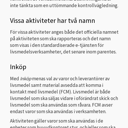
inte tänkta som en uttömmande kontrollvägledning.
Vissa aktiviteter har två namn
För vissa aktiviteter anges både det officiella namnet
på aktiviteten som ska rapporteras och det namn
som visas i den standardiserade e-tjänsten för
livsmedelsverksamheter, det senare inom parentes.
Inköp
Med
Inköp
menas val av varor och leverantörer av
livsmedel samt material avsedda att komma i
kontakt med livsmedel (FCM). Livsmedel är både
livsmedel som ska säljas vidare i oförändrat skick och
livsmedel som ska användas som råvara. FCM avser
endast varor som ska användas i verksamheten.
Aktiviteten gäller varor som ska användas i de
enheter som huvudkontoret styr, och/eller som ska