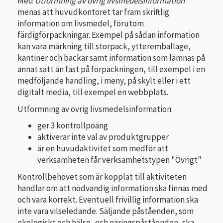
Med
Utformning av övrig livsmedelsinformation
menas att huvudkontoret tar fram skriftlig
information om livsmedel, förutom
färdigförpackningar. Exempel på sådan information
kan vara märkning till storpack, ytteremballage,
kantiner och backar samt information som lämnas på
annat sätt än fäst på förpackningen, till exempel i en
medföljande handling, i meny, på skylt eller i ett
digitalt media, till exempel en webbplats.
Utformning av övrig livsmedelsinformation:
ger 3 kontrollpoäng
aktiverar inte val av produktgrupper
är en huvudaktivitet som medför att
verksamheten får verksamhetstypen "Övrigt"
Kontrollbehovet som är kopplat till aktiviteten
handlar om att nödvändig information ska finnas med
och vara korrekt. Eventuell frivillig information ska
inte vara vilseledande. Säljande påståenden, som
ekologiskt och hälso- och näringspåståenden, ska