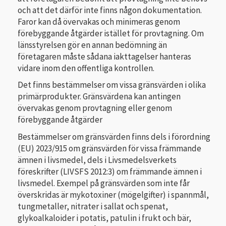
och att det därför inte finns någon dokumentation.
Faror kan då övervakas och minimeras genom
förebyggande åtgärder istället för provtagning. Om
länsstyrelsen gör en annan bedömning än
företagaren måste sådana iakttagelser hanteras
vidare inom den offentliga kontrollen.
Det finns bestämmelser om vissa gränsvärden i olika
primärprodukter. Gränsvärdena kan antingen
övervakas genom provtagning eller genom
förebyggande åtgärder
Bestämmelser om gränsvärden finns dels i förordning
(EU) 2023/915 om gränsvärden för vissa främmande
ämnen i livsmedel, dels i Livsmedelsverkets
föreskrifter (LIVSFS 2012:3) om främmande ämnen i
livsmedel. Exempel på gränsvärden som inte får
överskridas är mykotoxiner (mögelgifter) i spannmål,
tungmetaller, nitrater i sallat och spenat,
glykoalkaloider i potatis, patulin i frukt och bär,