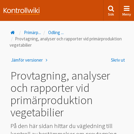
Sök
Meny
Primärp
...
Odling
...
Provtagning, analyser och rapporter vid primärproduktion
vegetabilier
Jämför versioner
Skriv ut
Provtagning, analyser
och rapporter vid
primärproduktion
vegetabilier
På den här sidan hittar du vägledning till
kontroll av bestämmelser om provtagning,