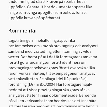
under rimlig tid så att kraven på spårbarhet är
uppfyllda. Generellt bör dokumenten sparas lika
länge som övriga uppgifter som behövs för att
uppfylla kraven på spårbarhet.
Kommentar
Lagstiftningen innehåller inga specifika
bestämmelser om krav på provtagning och analyser i
samband med växtodling eller insamling av vilda
växter. Det beror på att det är företagarens ansvarar
för att göra faroanalyser för att identifiera om
provtagningar behöver göras för att övervaka olika
faror i verksamheten, till exempel genom analys av
vattenkvaliteten. Se bilaga I del IIA punkt 3.a) i
förordning (EG) nr 852/2004. Har företagaren själv
bedömt att vissa provtagningar ska göras så ska
analysresultaten finnas dokumenterade. Beroende
på vilken verksamhet som bedrivs kan det innebära
att företagaren bedömt att provtagning inte behövs