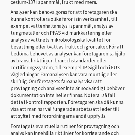
cesium-137 i spannmål, frukt med mera.
Analyser kan behöva göras för att företagaren ska
kunna kontrollera olika faror i sin verksamhet, till
exempel vattenhaltanalys i spannmål, analys av
tungmetaller och PFAS vid markkartering eller
analys av vattnets mikrobiologiska kvalitet för
bevattning eller tvätt av frukt och grönsaker. För att
bedöma behovet av analyser kan företagaren ta hjälp
av branschriktlinjer, branschstandarder eller
certifieringssystem, till exempel IP Sigill och i EU:s
vägledningar. Faroanalysen kan vara muntlig eller
skriftlig. Om företagets faroanalys visar att
provtagning och analyser inte är nödvändigt behöver
dokumentation inte heller finnas. Notera i så fall
detta i kontrollrapporten. Företagaren ska då kunna
visa att man har väl fungerade arbetssätt leder till
att syftet med förordningarna ändå uppfylls.
Företagets eventuella rutiner för provtagning och
analys kan innehålla riktlinjer för korrigerande och