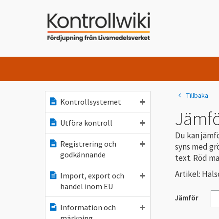
Tillbaka
Kontrollsystemet
Jämfö
Utföra kontroll
Du kan jämfö
Registrering och
syns med grö
godkännande
text. Röd ma
Artikel: Hä
Import, export och
handel inom EU
Jämför
Information och
märkning