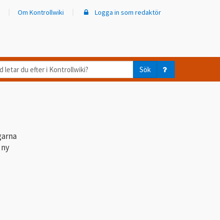
Om Kontrollwiki
Logga in som redaktör
d
Sök
ar
er
trollwiki?
garna
 ny