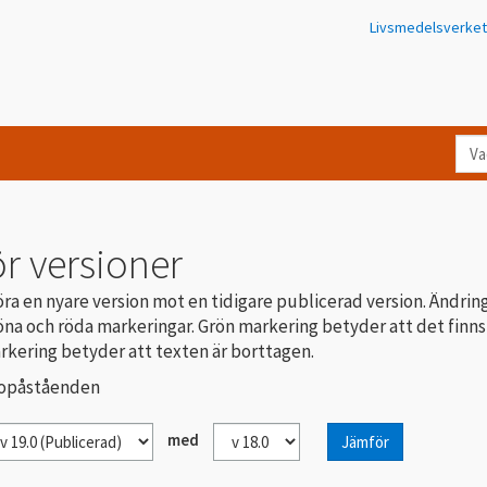
Livsmedelsverket
Va
let
du
eft
r versioner
i
Kon
ra en nyare version mot en tidigare publicerad version. Ändrin
na och röda markeringar. Grön markering betyder att det finns
rkering betyder att texten är borttagen.
lsopåståenden
med
Jämför