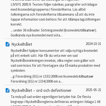
LIVSFS 2005:9. Texten följer rubriker, paragrafer och bilagor
med livsmedelsgrupperna i föreskrifterna. Läs alltid
tolkningarna och föreskrifterna tillsammans så att du inte
tappar information som behövs för att tillämpa lagstiftningen
korrekt.
... under 36 månader. Sötningsmedel (livsmedels
tillsatser
).
Godkända nya livsmedel med söta...
Nyckelhålet
2024-10-31
Nyckelhålet hjälper konsumenter att välja nyttiga livsmedel
på ett enkelt sätt. Här får du veta mer om vad
Nyckelhålsmärkningen innebär, vilka regler som gäller och
vad som krävs för att företagare ska få märka produkter med
symbolen.
...g Förordning (EG) nr 1333/2008 om livsmedels
tillsatser
Förordning (EG) nr 1334/2008 om a...
Nyckelhålet – ord och definitioner
2025-05-21
Ta reda på vad orden egentligen betyder här. De flesta
begrepp i Nyckelhålsreglerna definieras antingen i bilaga 1 till