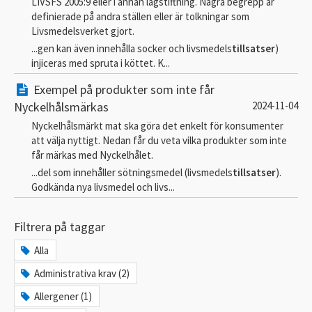
LIVSFS 2005:9 eller i annan lagstiftning. Några begrepp är
definierade på andra ställen eller är tolkningar som
Livsmedelsverket gjort.
...gen kan även innehålla socker och livsmedels
tillsatser
)
injiceras med spruta i köttet. K...
Exempel på produkter som inte får
Nyckelhålsmärkas
2024-11-04
Nyckelhålsmärkt mat ska göra det enkelt för konsumenter
att välja nyttigt. Nedan får du veta vilka produkter som inte
får märkas med Nyckelhålet.
...del som innehåller sötningsmedel (livsmedels
tillsatser
).
Godkända nya livsmedel och livs...
Filtrera på taggar
Alla
Administrativa krav (2)
Allergener (1)