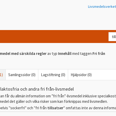
Livsmedelsverket
Va
let
du
smedel med särskilda regler
av typ
Innehåll
med taggen
Fri från
eft
i
Kon
1)
Samlingssidor (0)
Lagstiftning (0)
Hjälpsidor (0)
 laktosfria och andra fri från-livsmedel
an får du allmän information om ”fri från”-livsmedel inklusive specialkost
smedel det gäller och vilka risker som kan förknippas med livsmedlen.
pelvis "sockerfri" och "fri från
tillsatser
" omfattas inte av denna informat