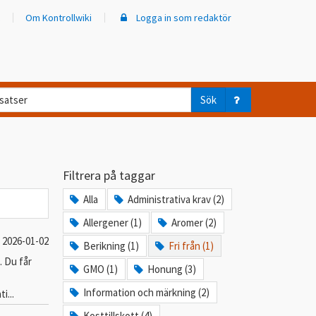
Om Kontrollwiki
Logga in som redaktör
d
Sök
ar
er
Filtrera på taggar
trollwiki?
Alla
Administrativa krav (2)
Allergener (1)
Aromer (2)
2026-01-02
Berikning (1)
Fri från (1)
. Du får
GMO (1)
Honung (3)
Information och märkning (2)
i...
Kosttillskott (4)