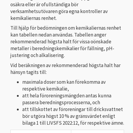
osäkra eller är ofullständiga bör
verksamhetsutövaren göra egna kontroller av
kemikaliernas renhet.
Till hjälp för bedömningen om kemikaliernas renhet
kan tabellen nedan användas. Tabellen anger
rekommenderad högsta halt för vissa oönskade
metaller i beredningskemikalier för fällning, pH-
justering och alkalisering.
Vid beräkningen av rekommenderad högsta halt har
hänsyn tagits till:
maximala doser som kan förekomma av
respektive kemikalie,
att hela föroreningsmängden antas kunna
passera beredningsprocesserna, och
att tillskottet av föroreningar till dricksvattnet
bör utgöra högst 10 % av gränsvärdet enligt
bilaga 1 till LIVSFS 2022:12, för respektive ämne.