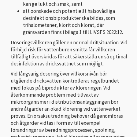
kan ge lukt och smak, samt
att oönskade och potentiellt hälsovådliga
desinfektionsbiprodukter ska bildas, som
trihalometaner, klorit och klorat, där
gränsvärden finns i bilaga 1 till LIVSFS 2022:12.
Doseringsvillkoren gäller en normal driftsituation. Vid
förhöjd risk för vattenburen smitta får villkoren
tillfälligt överskridas för att säkerställa en så optimal
desinfektion av dricksvattnet som möjligt.
Vid långvarig dosering över villkorsnivån bör
utgående dricksvatten kontrolleras regelbundet
med fokus på biprodukter av kloreringen. Vid
återkommande problem med tillväxt av
mikroorganismer i distributionsanläggningen bör
andra åtgärder än ökad klorering vid vattenverket
prövas. En orsaksutredning behöver då genomföras
och åtgärder vidtas i form av till exempel
förändringar av beredningsprocessen, spolning,