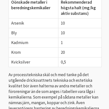
Oönskade metaller i
Rekommenderad
beredningskemikalier
högsta halt (mg/kg
aktiv substans)
Arsenik
10
Bly
10
Kadmium
1
Krom
20
Kvicksilver
0,5
Av processtekniska skäl och med tanke på det
utgående dricksvattnets tekniska och estetiska
kvalitet bör även halterna av andra metaller och
föroreningar än de som anges i tabellen vara låga i
kemikalierna. Som exempel på sådana metaller kan
nämnas järn, mangan, koppar och zink. Även
leverantörens hantering av beredningskemikalierna