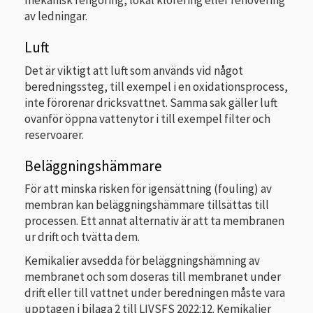
mekanisk rengöring, lokal klorering eller renovering
av ledningar.
Luft
Det är viktigt att luft som används vid något
beredningssteg, till exempel i en oxidationsprocess,
inte förorenar dricksvattnet. Samma sak gäller luft
ovanför öppna vattenytor i till exempel filter och
reservoarer.
Beläggningshämmare
För att minska risken för igensättning (fouling) av
membran kan beläggningshämmare tillsättas till
processen. Ett annat alternativ är att ta membranen
ur drift och tvätta dem.
Kemikalier avsedda för beläggningshämning av
membranet och som doseras till membranet under
drift eller till vattnet under beredningen måste vara
upptagen i bilaga 2 till LIVSFS 2022:12. Kemikalier