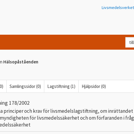
Livsmedelsverket
Va
let
du
en
Hälsopåståenden
eft
i
Kon
0)
Samlingssidor (0)
Lagstiftning (1)
Hjälpsidor (0)
ning 178/2002
 principer och krav för livsmedelslagstiftning, om inrättandet
myndigheten för livsmedelssäkerhet och om förfaranden i frå
medelssäkerhet