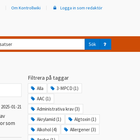
Om Kontrollwiki
Logga in som redaktör
d
Sök
ar
er
Filtrera på taggar
trollwiki?
Alla
3-MPCD (1)
AAC (1)
2025-01-21
Administrativa krav (3)
 av
Akrylamid (1)
Algtoxin (1)
gor som
Alkohol (4)
Allergener (3)
Analys (1)