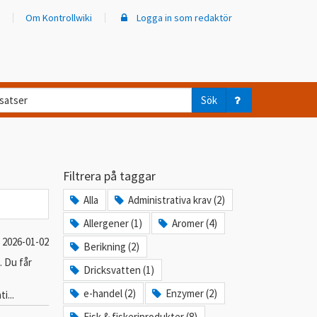
Om Kontrollwiki
Logga in som redaktör
d
Sök
ar
er
Filtrera på taggar
trollwiki?
Alla
Administrativa krav (2)
Allergener (1)
Aromer (4)
2026-01-02
Berikning (2)
. Du får
Dricksvatten (1)
e-handel (2)
Enzymer (2)
i...
Fisk & fiskeriprodukter (8)