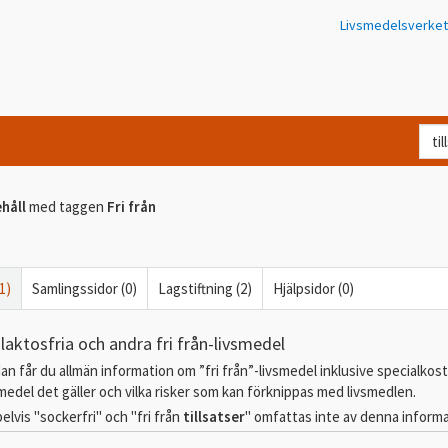
Livsmedelsverket
Va
let
du
håll
med taggen
Fri från
eft
i
Kon
1)
Samlingssidor (0)
Lagstiftning (2)
Hjälpsidor (0)
 laktosfria och andra fri från-livsmedel
an får du allmän information om ”fri från”-livsmedel inklusive specialkost
smedel det gäller och vilka risker som kan förknippas med livsmedlen.
pelvis "sockerfri" och "fri från
tillsatser
" omfattas inte av denna informat