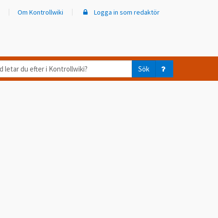
Om Kontrollwiki
Logga in som redaktör
d
Sök
ar
er
trollwiki?