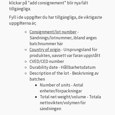
klickar på "add consignement" blir nya fält
tillgängliga.
Fyll i de uppgifter du har tillgängliga, de viktigaste
uppgifterna är;
Consignment/lot number
-
Sändnings/lotnummer, ibland anges
batchnummer här
Country of origin
- Ursprungsland för
produkten, oavsett var faran uppstått
CVED/CED number
Durability date - Hållbarhetsdatum
Description of the lot - Beskrivning av
batchen
Number of units - Antal
enheter/förpackningar
Total net weight/volume - Totala
nettovikten/volymen för
sändningen