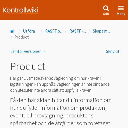
Sök
Meny
Utföra
...
RASFF o
...
RASFF -
...
Skapa m
...
Product
Jämför versioner
Skriv ut
Product
Här ger Livsmedelsverket vägledning om hur kraven i
lagstiftningen kan uppnås. Vägledningen är inte bindande
och utesluter inte andra sätt att uppfylla kraven.
På den här sidan hittar du information om
hur du fyller information om produkten,
eventuell provtagning, produktens
spårbarhet och de åtgärder som företaget