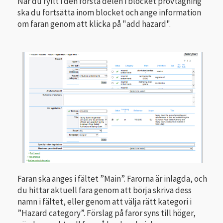
När du fyllt i den första delen i blocket provtagning
ska du fortsätta inom blocket och ange information
om faran genom att klicka på "add hazard".
Faran ska anges i fältet ”Main”. Farorna är inlagda, och
du hittar aktuell fara genom att börja skriva dess
namn i fältet, eller genom att välja rätt kategori i
”Hazard category”. Förslag på faror syns till höger,