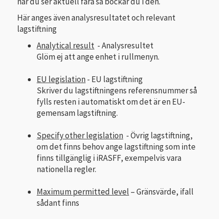
när du ser aktuell fara så bockar du i den.
Här anges även analysresultatet och relevant
lagstiftning
Analytical result
- Analysresultet
Glöm ej att ange enhet i rullmenyn.
EU legislation
- EU lagstiftning
Skriver du lagstiftningens referensnummer så
fylls resten i automatiskt om det är en EU-
gemensam lagstiftning.
Specify other legislation
- Övrig lagstiftning,
om det finns behov ange lagstiftning som inte
finns tillgänglig i iRASFF, exempelvis vara
nationella regler.
Maximum permitted level
– Gränsvärde, ifall
sådant finns