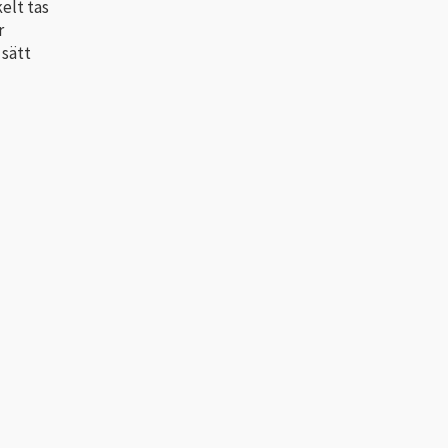
kelt tas
r
 sätt