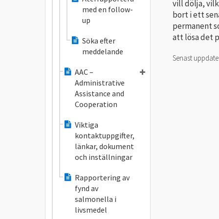
vill dölja, v
med en follow-
bort i ett se
up
permanent so
att lösa det p
Söka efter
meddelande
Senast uppdat
AAC –
Administrative
Assistance and
Cooperation
Viktiga
kontaktuppgifter,
länkar, dokument
och inställningar
Rapportering av
fynd av
salmonella i
livsmedel