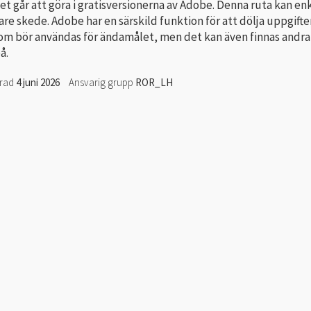
ilket går att göra i gratisversionerna av Adobe. Denna ruta kan en
nare skede. Adobe har en särskild funktion för att dölja uppgifte
m bör användas för ändamålet, men det kan även finnas andra
å.
erad
4 juni 2026
Ansvarig grupp
ROR_LH