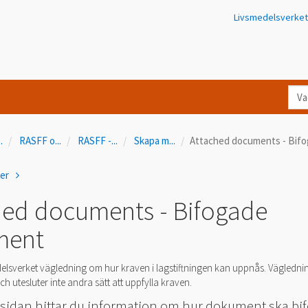
Livsmedelsverket
Va
let
du
..
RASFF o
...
RASFF -
...
Skapa m
...
Attached documents - Bif
eft
i
ner
Kon
hed documents - Bifogade
ment
elsverket vägledning om hur kraven i lagstiftningen kan uppnås. Vägledni
h utesluter inte andra sätt att uppfylla kraven.
 sidan hittar du information om hur dokument ska bi