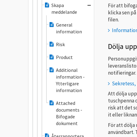
Skapa
För att bifo
meddelande
klicka sen på 
filen.
General
Informatio
information
Risk
Dölja upp
Product
Personuppgift
leveranslist
Additional
notifieringar
information -
Sekretess,
Ytterligare
information
Att dölja up
tuschpenna oc
Attached
risk att det 
documents -
it eller likn
Bifogade
dokument
För att dölja
användbart. T
Återrapportera