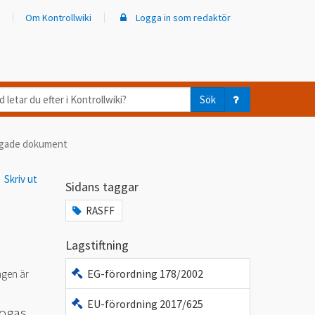
Om Kontrollwiki
Logga in som redaktör
d
Sök
ar
ogade dokument
er
Skriv ut
trollwiki?
Sidans taggar
RASFF
Lagstiftning
EG-förordning 178/2002
ngen är
EU-förordning 2017/625
fogas