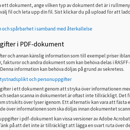
ga ett dokument, ange vilken typ av dokument det är i rullmeny
välj fil och leta upp din fil. Sist klickar du på upload för att la
n och spårbarhet i samband med återkallelse
gifter i PDF-dokument
er och annan känslig information som till exempel priser iblan
or, fakturor och andra dokument som kan behöva delas i RASFF-
. Denna information kan behöva döljas på grund av sekretess.
 tystnadsplikt och personuppgifter
pgifter i ett dokument genom att stryka över informationen me
h sedan scanna in dokumentet är oftast inte tillräckligt. Det f
som strukits över lyser igenom. Ett alternativ kan vara att fästa 
ande över informationen som ska döljas innan dokumentet scann
 uppgifter i pdf-dokument kan vissa versioner av Adobe Acrobat
änk på att det inte är tillräckligt att lägga en svart ruta över d