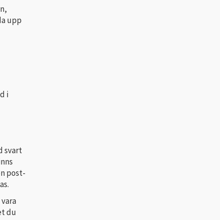
n,
dda upp
d i
d svart
inns
en post-
as.
 vara
et du