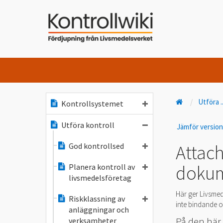
Utföra
.
Kontrollsystemet
Utföra kontroll
Jämför versio
God kontrollsed
Attac
doku
Planera kontroll av
livsmedelsföretag
Här ger Livsmed
Riskklassning av
inte bindande oc
anläggningar och
På den här
verksamheter