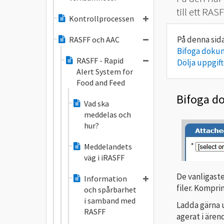
till ett RA
Kontrollprocessen
RASFF och AAC
Bifoga doku
RASFF - Rapid
Dölja uppgif
Alert System for
Food and Feed
Bifoga d
Vad ska
meddelas och
hur?
Meddelandets
väg i iRASFF
De vanligaste
Information
filer. Kompri
och spårbarhet
i samband med
Ladda gärna 
RASFF
agerat i ären