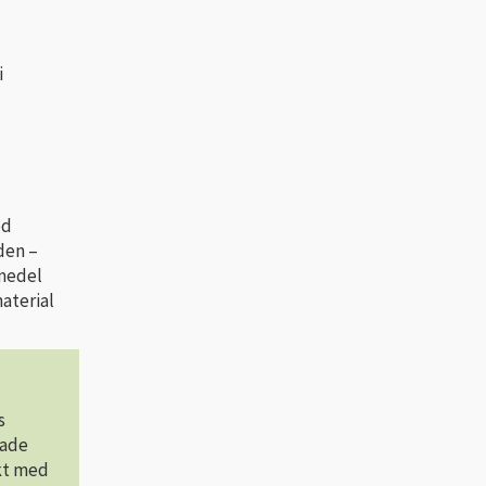
i
ed
den –
smedel
aterial
s
kade
akt med