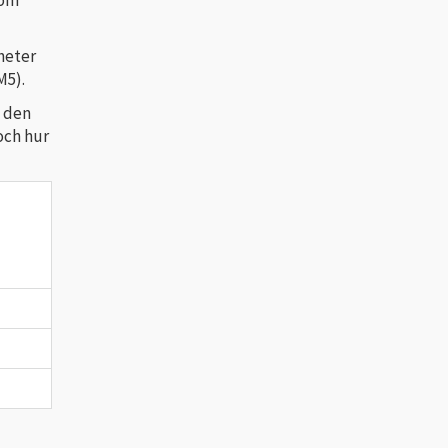
mheter
M5).
h den
och hur