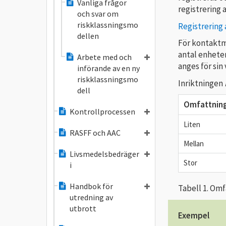
Vanliga frågor
registrering
och svar om
riskklassningsmo
Registrering
dellen
För kontaktm
antal enheter
Arbete med och
anges för sin
införande av en ny
riskklassningsmo
Inriktningen
dell
O
mfattnin
Kontrollprocessen
Liten
RASFF och AAC
Mellan
Livsmedelsbedräger
Stor
i
Handbok för
Tabell 1. Om
utredning av
utbrott
Exempel