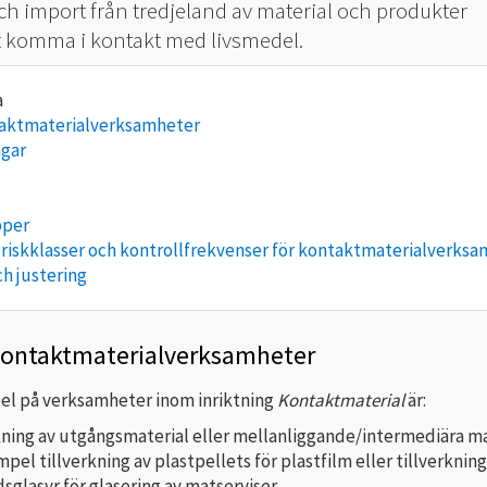
ch import från tredjeland av material och produkter
t komma i kontakt med livsmedel.
taktmaterialverksamheter
ngar
pper
 riskklasser och kontrollfrekvenser för kontaktmaterialverks
h justering
kontaktmaterialverksamheter
l på verksamheter inom inriktning
Kontaktmaterial
är:
kning av utgångsmaterial eller mellanliggande/intermediära ma
mpel tillverkning av plastpellets för plastfilm eller tillverkning
sglasyr för glasering av matserviser.