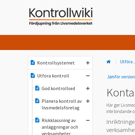
Utföra
.
Kontrollsystemet
Utföra kontroll
Jämför versio
God kontrollsed
Konta
Planera kontroll av
Här ger Livsmed
livsmedelsföretag
inte bindande oc
Riskklassning av
Inriktninge
anläggningar och
verksamhet
verksamheter