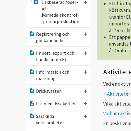
Riskbaserad foder-
Ett företa
och
köttkvarna
livsmedelskontroll
utanför EU
- primärproduktion
importerad
är
Liten
, h
Registrering och
Ett papper
godkännande
användas t
år. Omfat
Import, export och
handel inom EU
Aktivitet
Information och
märkning
Vad en aktivit
Dricksvatten
Aktiviteter
Vilka aktivit
Livsmedelssäkerhet
Valbara akti
Särskilda
verksamheter
En beskrivnin