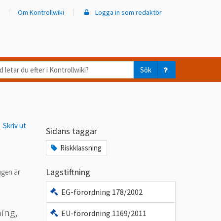
Om Kontrollwiki
Logga in som redaktör
d
Sök
ar
er
Skriv ut
trollwiki?
Sidans taggar
Riskklassning
Lagstiftning
ngen är
EG-förordning 178/2002
ing,
EU-förordning 1169/2011