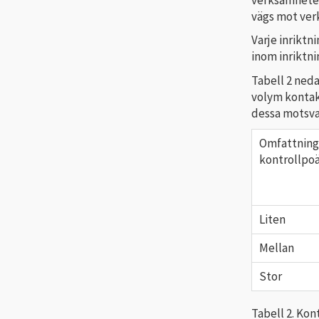
vägs mot ver
Varje inriktn
inom inriktni
Tabell 2 ned
volym kontak
dessa motsvar
Omfattning
kontrollpo
Liten
Mellan
Stor
Tabell 2. Kon