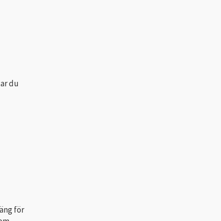
ar du
äng för
som