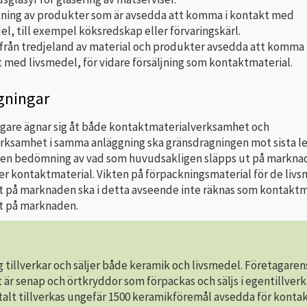
kning av produkter som är avsedda att komma i kontakt med
el, till exempel köksredskap eller förvaringskärl.
från tredjeland av material och produkter avsedda att komma 
 med livsmedel, för vidare försäljning som kontaktmaterial.
gningar
agare ägnar sig åt både kontaktmaterialverksamhet och
rksamhet i samma anläggning ska gränsdragningen mot sista l
en bedömning av vad som huvudsakligen släpps ut på markna
er kontaktmaterial. Vikten på förpackningsmaterial för de liv
t på marknaden ska i detta avseende inte räknas som kontaktm
t på marknaden.
g tillverkar och säljer både keramik och livsmedel. Företagaren
t är senap och örtkryddor som förpackas och säljs i egentillver
talt tillverkas ungefär 1500 keramikföremål avsedda för kont