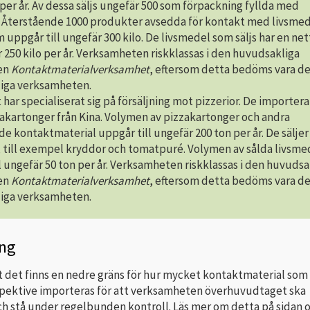
per år. Av dessa säljs ungefär 500 som förpackning fyllda med
. Återstående 1000 produkter avsedda för kontakt med livsmed
m uppgår till ungefär 300 kilo. De livsmedel som säljs har en ne
 250 kilo per år. Verksamheten riskklassas i den huvudsakliga
gen
Kontaktmaterialverksamhet
, eftersom detta bedöms vara d
iga verksamheten.
t har specialiserat sig på försäljning mot pizzerior. De importer
akartonger från Kina. Volymen av pizzakartonger och andra
e kontaktmaterial uppgår till ungefär 200 ton per år. De säljer
 till exempel kryddor och tomatpuré. Volymen av sålda livsme
l ungefär 50 ton per år. Verksamheten riskklassas i den huvudsa
gen
Kontaktmaterialverksamhet
, eftersom detta bedöms vara d
iga verksamheten.
ng
t det finns en nedre gräns för hur mycket kontaktmaterial som
espektive importeras för att verksamheten överhuvudtaget ska
och stå under regelbunden kontroll. Läs mer om detta på sidan