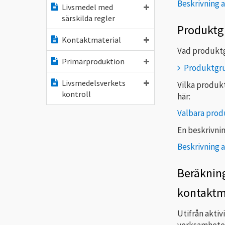
Beskrivning 
Livsmedel med
särskilda regler
Produktg
Kontaktmaterial
Vad produktg
Primärproduktion
Produktgr
Livsmedelsverkets
Vilka produk
kontroll
här:
Valbara prod
En beskrivni
Beskrivning 
Beräkning
kontaktm
Utifrån akti
verksamheten