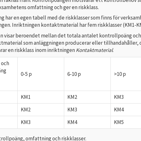
ksamhetens omfattning och ger en riskklass.
ing har en egen tabell med de riskklasser som finns för verksa
ngen. Inriktningen kontaktmaterial har fem riskklasser (KM1-K
an visar beroendet mellan det totala antalet kontrollpoäng oc
tmaterial som anläggningen producerar eller tillhandahåller, 
ar en riskklass inom inriktningen
Kontaktmaterial
.
 och
äng
0-5 p
6-10 p
>10 p
KM1
KM2
KM3
KM2
KM3
KM4
KM3
KM4
KM5
trollpoäng, omfattning och riskklasser.