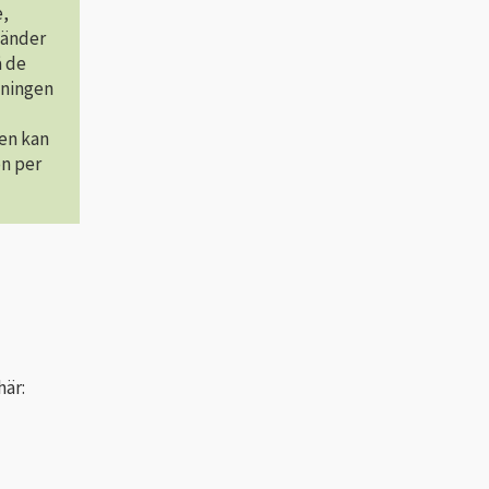
e,
länder
å de
tningen
den kan
on per
här: