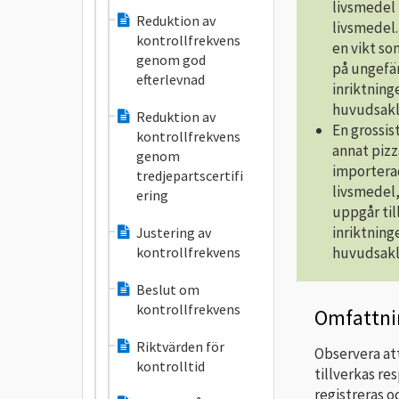
livsmedel 
Reduktion av
livsmedel
kontrollfrekvens
en vikt so
genom god
på ungefär
efterlevnad
inriktnin
huvudsakl
Reduktion av
En grossis
kontrollfrekvens
annat pizz
genom
importerad
tredjepartscertifi
livsmedel,
ering
uppgår til
inriktnin
Justering av
huvudsakl
kontrollfrekvens
Beslut om
kontrollfrekvens
Omfattni
Riktvärden för
Observera at
kontrolltid
tillverkas r
registreras 