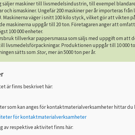
g säljer maskiner till livsmedelsindustrin, till exempel blandar
r och ismaskiner. Ungefär 200 maskiner per år importeras från 
. Maskinerna väger i snitt 100 kilo styck, vilket gör att vikten p
e maskinerna uppgår till 20 ton. Företagaren anger att omfat
ögst 100 000 enheter.
sbruk tillverkar pappersmassa som säljs med uppgift om att 
ill livsmedelsförpackningar. Produktionen uppgår till 10 000 t
tningen sätts som
Stor
, mer än 5000 ton per år.
er
et är finns beskrivet här:
eter som kan anges för kontaktmaterialverksamheter hittar du 
viteter för kontaktmaterialverksamheter
g av respektive aktivitet finns här: