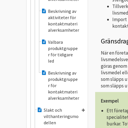
Tillver
Beskrivning av
livsmed
aktiviteter för
Import 
kontaktmateri
kontakt
alverksamheter
Gränsdra
Valbara
produktgruppe
När en föret
r för tidigare
livsmedelsve
led
göras genom 
livsmedel ell
Beskrivning av
som släpps u
produktgruppe
som släpps u
r för
kontaktmateri
alverksamheter
Exempel
Slakt och
Ett företa
vilthanteringsmo
specialite
dellen
burkar. To