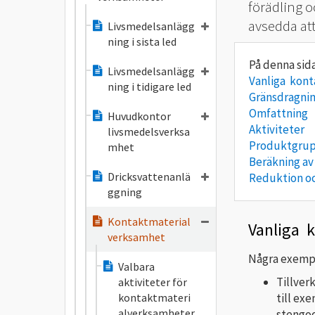
förädling o
avsedda at
Livsmedelsanlägg
ning i sista led
Livsmedelsanlägg
Vanliga kon
ning i tidigare led
Gränsdragni
Omfattning
Huvudkontor
Aktiviteter
livsmedelsverksa
Produktgru
mhet
Beräkning av
Dricksvattenanlä
Reduktion oc
ggning
Kontaktmaterial
Vanliga 
verksamhet
Några exempe
Valbara
Tillver
aktiviteter för
kontaktmateri
till exe
alverksamheter
stengod