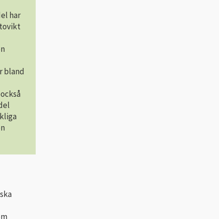
el har
ttovikt
en
ar bland
 också
del
kliga
en
 ska
 om