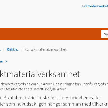
Livsmedelsverket
Va
let
du
..
Riskkla
...
Kontaktmaterialverksamhet
eft
i
ner
Kon
ktmaterialverksamhet
elsverket vägledning om hur kraven i lagstiftningen kan uppnås. Vägledni
h utesluter inte andra sätt att uppfylla kraven.
n Kontaktmateriel i riskklassningsmodellen gäller
er som huvudsakligen hänger samman med tillverkn