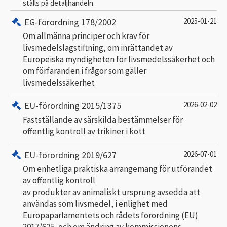
ställs på detaljhandeln.
EG-förordning 178/2002
2025-01-21
Om allmänna principer och krav för
livsmedelslagstiftning, om inrättandet av
Europeiska myndigheten för livsmedelssäkerhet och
om förfaranden i frågor som gäller
livsmedelssäkerhet
EU-förordning 2015/1375
2026-02-02
Fastställande av särskilda bestämmelser för
offentlig kontroll av trikiner i kött
EU-förordning 2019/627
2026-07-01
Om enhetliga praktiska arrangemang för utförandet
av offentlig kontroll
av produkter av animaliskt ursprung avsedda att
användas som livsmedel, i enlighet med
Europaparlamentets och rådets förordning (EU)
2017/625, och om ändring av kommissionens