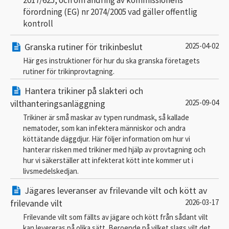
förordning (EG) nr 2074/2005 vad gäller offentlig
kontroll
Granska rutiner för trikinbeslut
2025-04-02
Här ges instruktioner för hur du ska granska företagets
rutiner för trikinprovtagning.
Hantera trikiner på slakteri och
vilthanteringsanläggning
2025-09-04
Trikiner är små maskar av typen rundmask, så kallade
nematoder, som kan infektera människor och andra
köttätande däggdjur. Här följer information om hur vi
hanterar risken med trikiner med hjälp av provtagning och
hur vi säkerställer att infekterat kött inte kommer ut i
livsmedelskedjan.
Jägares leveranser av frilevande vilt och kött av
frilevande vilt
2026-03-17
Frilevande vilt som fällts av jägare och kött från sådant vilt
kan levereras på olika sätt. Beroende på vilket slags vilt det