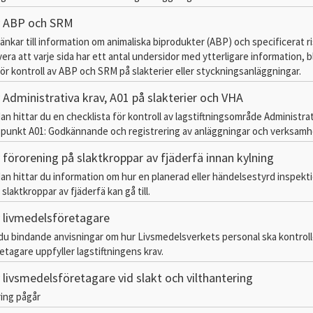
v ABP och SRM
länkar till information om animaliska biprodukter (ABP) och specificerat r
era att varje sida har ett antal undersidor med ytterligare information, 
ör kontroll av ABP och SRM på slakterier eller styckningsanläggningar.
 Administrativa krav, A01 på slakterier och VHA
an hittar du en checklista för kontroll av lagstiftningsområde Administrat
punkt A01: Godkännande och registrering av anläggningar och verksamh
 förorening på slaktkroppar av fjäderfä innan kylning
dan hittar du information om hur en planerad eller händelsestyrd inspekt
slaktkroppar av fjäderfä kan gå till.
v livmedelsföretagare
du bindande anvisningar om hur Livsmedelsverkets personal ska kontroll
etagare uppfyller lagstiftningens krav.
 livsmedelsföretagare vid slakt och vilthantering
ing pågår