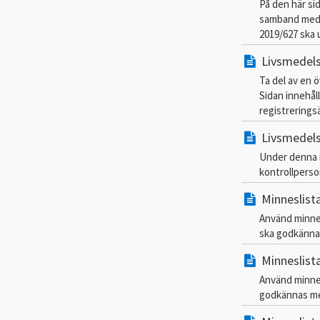
På den här sid
samband med b
2019/627 ska 
Livsmedels
Ta del av en 
Sidan innehål
registrerings
Livsmedels
Under denna i
kontrollperso
Minneslist
Använd minne
ska godkännas
Minneslist
Använd minne
godkännas med