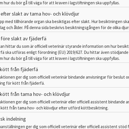
 hur du bör gå till väga för att kraven i lagstiftningen ska uppfyllas.
efter slakt av tama hov- och klövdjur
opp med tillhörande organ ska besiktigas efter slakt. Hur besiktningen sk
slag och ålder. På denna sida beskrivs besiktningsgången för de olika djur
före slakt av fjäderfä
dan hittar du som är officiell veterinär styrande information om hur besik
erfä ska utföras enligt förordning (EU) 2019/627. Du hittar även stödjande
 hur du bör gå till väga för att kraven i lagstiftningen ska uppfyllas.
kött från fjäderfä
uktionen ger dig som officiell veterinär bindande anvisningar för beslut 
ng för kött från fjäderfä.
kött från tama hov- och klövdjur
ktionen ger dig som officiell veterinär eller officiell assistent bindande 
 kött från tama hov- och klövdjur efter utförd köttbesiktning.
isk indelning
ställningen ger dig som officiell veterinär eller officiell assistent stöd 