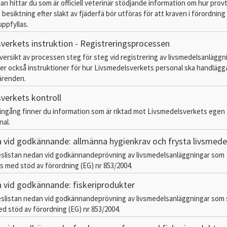
an hittar du som är officiell veterinär stödjande information om hur prov
esiktning efter slakt av fjäderfä bör utföras för att kraven i förordning
uppfyllas.
verkets instruktion - Registreringsprocessen
översikt av processen steg för steg vid registrering av livsmedelsanläggn
ler också instruktioner för hur Livsmedelsverkets personal ska handlägg
ärenden.
verkets kontroll
ngång finner du information som är riktad mot Livsmedelsverkets egen
nal.
a vid godkännande: allmänna hygienkrav och frysta livsmede
slistan nedan vid godkännandeprövning av livsmedelsanläggningar som
 med stöd av förordning (EG) nr 853/2004.
a vid godkännande: fiskeriprodukter
slistan nedan vid godkännandeprövning av livsmedelsanläggningar som 
 stöd av förordning (EG) nr 853/2004.