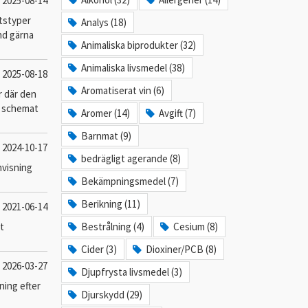
2025-08-14
etstyper
Analys (18)
änd gärna
Animaliska biprodukter (32)
Animaliska livsmedel (38)
2025-08-18
Aromatiserat vin (6)
r där den
na schemat
Aromer (14)
Avgift (7)
Barnmat (9)
2024-10-17
bedrägligt agerande (8)
nvisning
Bekämpningsmedel (7)
Berikning (11)
2021-06-14
t
Bestrålning (4)
Cesium (8)
Cider (3)
Dioxiner/PCB (8)
2026-03-27
Djupfrysta livsmedel (3)
ning efter
Djurskydd (29)