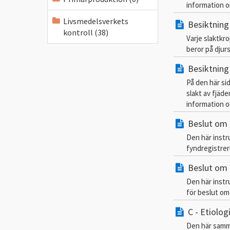
information om
Livsmedelsverkets
Besiktning 
kontroll (38)
Varje slaktkr
beror på djur
Besiktning 
På den här si
slakt av fjäd
information om
Beslut om 
Den här instr
fyndregistreri
Beslut om 
Den här instru
för beslut om
C - Etiolog
Den här samman