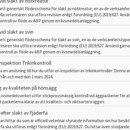
vid slakt av nötkreatur
 ett generiskt flödesschema för slakt av nötkreatur, en av de verksamh
ella veterinären ska utföra revision enligt förordning (EU) 2019/627. Anv
ontroll av flöde av ABP genom en livsmedelsanläggning.
id slakt av svin
 ett generiskt flödesschema för slakt av svin, en av de verksamhetstype
terinären ska utföra revision enligt förordning (EU) 2019/627. Använd gär
kontroll av flöde av ABP genom en livsmedelsanläggning.
nspektion Trikinkontroll
a en anvisning till hur du utför en inspektion av trikinkontroller. Denna a
 från och med den 1 mars 2024.
av kvaliteten på hönsägg
 Livsmedelsverket utför stickprovsmässig kontroll vid äggpackerier för at
t packerierna klarar av att kvalitets- och viktsortera äggen.
efter slakt av fjäderfä
an hittar du som är officiell veterinär styrande information om hur besikt
erfä ska utföras enligt förordning (EU) 2019/627. Du hittar även stödjande