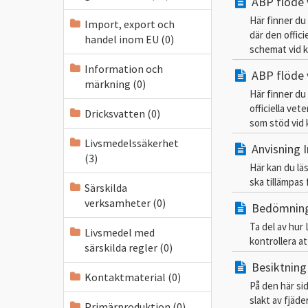
ABP flöde 
Här finner du
Import, export och
där den offici
handel inom EU (0)
schemat vid k
Information och
ABP flöde v
märkning (0)
Här finner du
officiella ve
Dricksvatten (0)
som stöd vid 
Livsmedelssäkerhet
Anvisning I
(3)
Här kan du läs
ska tillämpas
Särskilda
verksamheter (0)
Bedömning 
Ta del av hur
Livsmedel med
kontrollera at
särskilda regler (0)
Besiktning 
Kontaktmaterial (0)
På den här sid
slakt av fjäd
Primärproduktion (0)