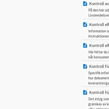
Kontroll a
På den här si
Livsmedelsver
Kontroll ef
Information o
Instruktionern
Kontroll ef
Här hittar du 
når konsument
Kontroll fö
Specifik info
hur dokumentk
leverantörsga
Kontroll fö
Det intyg som
granskas av k