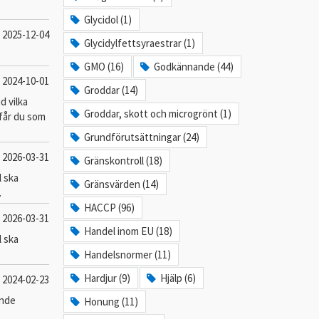
.
Glycidol (1)
2025-12-04
Glycidylfettsyraestrar (1)
GMO (16)
Godkännande (44)
2024-10-01
Groddar (14)
d vilka
Groddar, skott och microgrönt (1)
 får du som
Grundförutsättningar (24)
2026-03-31
Gränskontroll (18)
l ska
Gränsvärden (14)
.
HACCP (96)
2026-03-31
Handel inom EU (18)
l ska
Handelsnormer (11)
Hardjur (9)
Hjälp (6)
2024-02-23
ande
Honung (11)