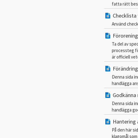
fatta rätt bes
Checklista 
Använd checkl
Förorening
Ta del av spec
processteg fö
är officiell v
Förändring
Denna sida in
handlägga an
Godkänna 
Denna sida in
handlägga go
Hantering 
På den här si
klagomål som 