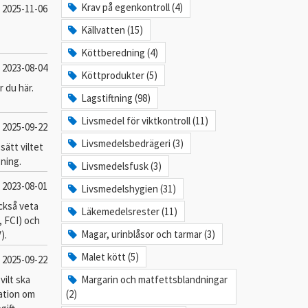
Krav på egenkontroll (4)
2025-11-06
Källvatten (15)
Köttberedning (4)
2023-08-04
Köttprodukter (5)
 du här.
Lagstiftning (98)
Livsmedel för viktkontroll (11)
2025-09-22
Livsmedelsbedrägeri (3)
sätt viltet
gning.
Livsmedelsfusk (3)
2023-08-01
Livsmedelshygien (31)
också veta
Läkemedelsrester (11)
, FCI) och
Magar, urinblåsor och tarmar (3)
).
Malet kött (5)
2025-09-22
vilt ska
Margarin och matfettsblandningar
ation om
(2)