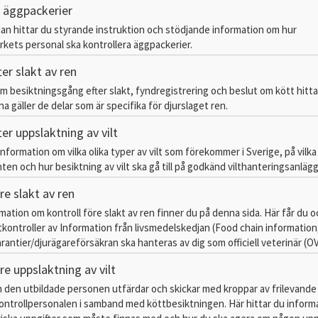
v äggpackerier
dan hittar du styrande instruktion och stödjande information om hur
kets personal ska kontrollera äggpackerier.
ter slakt av ren
m besiktningsgång efter slakt, fyndregistrering och beslut om kött hittar
a gäller de delar som är specifika för djurslaget ren.
ter uppslaktning av vilt
information om vilka olika typer av vilt som förekommer i Sverige, på vilka 
en och hur besiktning av vilt ska gå till på godkänd vilthanteringsanläg
re slakt av ren
rmation om kontroll före slakt av ren finner du på denna sida. Här får du 
ontroller av Information från livsmedelskedjan (Food chain information
rantier/djurägareförsäkran ska hanteras av dig som officiell veterinär (OV
re uppslaktning av vilt
 den utbildade personen utfärdar och skickar med kroppar av frilevande 
ontrollpersonalen i samband med köttbesiktningen. Här hittar du inform