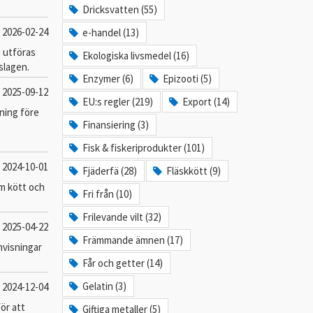
Dricksvatten (55)
2026-02-24
e-handel (13)
a utföras
Ekologiska livsmedel (16)
slagen.
Enzymer (6)
Epizooti (5)
2025-09-12
EU:s regler (219)
Export (14)
tning före
Finansiering (3)
Fisk & fiskeriprodukter (101)
2024-10-01
Fjäderfä (28)
Fläskkött (9)
om kött och
Fri från (10)
Frilevande vilt (32)
2025-04-22
Främmande ämnen (17)
anvisningar
Får och getter (14)
Gelatin (3)
2024-12-04
för att
Giftiga metaller (5)