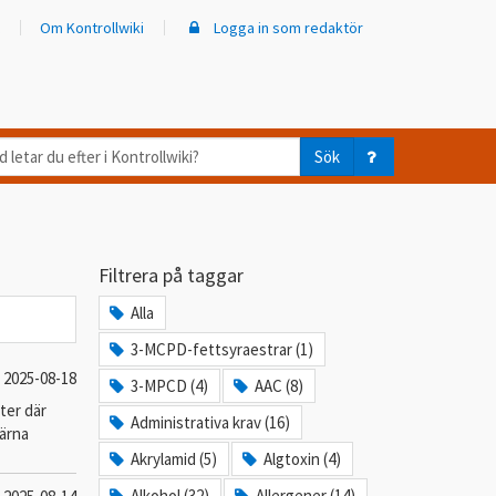
Om Kontrollwiki
Logga in som redaktör
d
Sök
ar
er
Filtrera på taggar
trollwiki?
Alla
3-MCPD-fettsyraestrar (1)
2025-08-18
3-MPCD (4)
AAC (8)
ter där
Administrativa krav (16)
gärna
Akrylamid (5)
Algtoxin (4)
Alkohol (32)
Allergener (14)