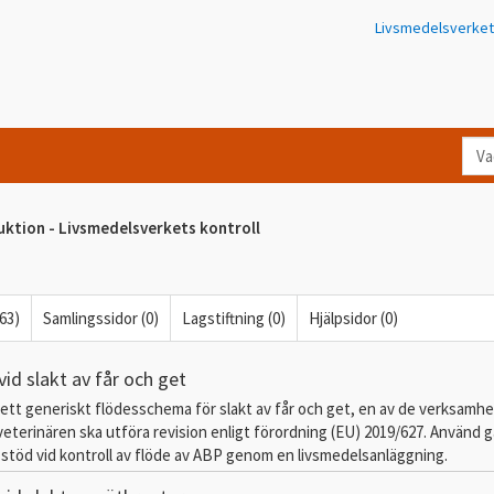
Livsmedelsverket
Va
let
du
uktion - Livsmedelsverkets kontroll
eft
i
Kon
(63)
Samlingssidor (0)
Lagstiftning (0)
Hjälpsidor (0)
id slakt av får och get
 ett generiskt flödesschema för slakt av får och get, en av de verksamhe
a veterinären ska utföra revision enligt förordning (EU) 2019/627. Använd 
töd vid kontroll av flöde av ABP genom en livsmedelsanläggning.