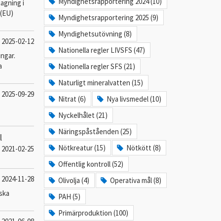
Myndighetsrapportering 2024 (10)
tagning i
 (EU)
Myndighetsrapportering 2025 (9)
Myndighetsutövning (8)
2025-02-12
Nationella regler LIVSFS (47)
ingar.
a
Nationella regler SFS (21)
Naturligt mineralvatten (15)
2025-09-29
Nitrat (6)
Nya livsmedel (10)
Nyckelhålet (21)
Näringspåståenden (25)
l
Nötkreatur (15)
Nötkött (8)
2021-02-25
Offentlig kontroll (52)
2024-11-28
Olivolja (4)
Operativa mål (8)
ska
PAH (5)
Primärproduktion (100)