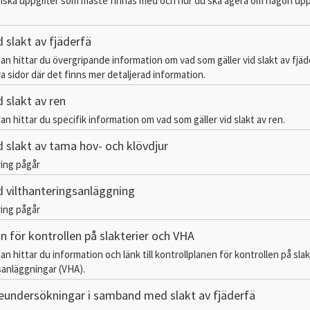
oriska uppgifter som måste finnas med och hur du ska agera om någon upp
d slakt av fjäderfä
dan hittar du övergripande information om vad som gäller vid slakt av fjä
dra sidor där det finns mer detaljerad information.
d slakt av ren
an hittar du specifik information om vad som gäller vid slakt av ren.
d slakt av tama hov- och klövdjur
ing pågår
id vilthanteringsanläggning
ing pågår
n för kontrollen på slakterier och VHA
an hittar du information och länk till kontrollplanen för kontrollen på sla
sanläggningar (VHA).
eundersökningar i samband med slakt av fjäderfä