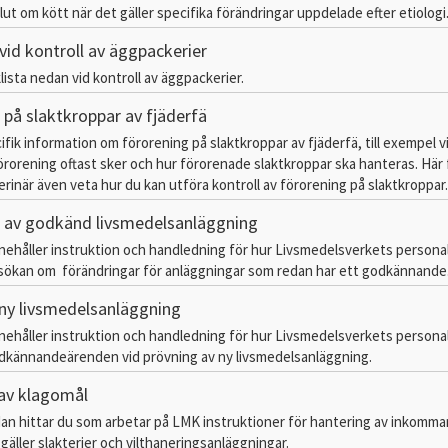
lut om kött när det gäller specifika förändringar uppdelade efter etiologi
vid kontroll av äggpackerier
ista nedan vid kontroll av äggpackerier.
 på slaktkroppar av fjäderfä
ifik information om förorening på slaktkroppar av fjäderfä, till exempel vi
rorening oftast sker och hur förorenade slaktkroppar ska hanteras. Här
eterinär även veta hur du kan utföra kontroll av förorening på slaktkroppar.
 av godkänd livsmedelsanläggning
nehåller instruktion och handledning för hur Livsmedelsverkets persona
sökan om förändringar för anläggningar som redan har ett godkännande
ny livsmedelsanläggning
nehåller instruktion och handledning för hur Livsmedelsverkets persona
dkännandeärenden vid prövning av ny livsmedelsanläggning.
av klagomål
dan hittar du som arbetar på LMK instruktioner för hantering av inkomm
gäller slakterier och vilthaneringsanläggningar.